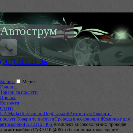
Автострум
(067) 313-21-34
Кошик
Меню
Головна
Товари та послуги
Про нас
Контакти
Статті
UA Market
Кам'янець-Подільський
Автострум
Товари та
послуги
Товари та послуги
Провода високовольтні
Комплект для
автомобілю
ГАЗ 3110 (406)
Комплект високовольтних проводів
для автомобілю ГАЗ 3110 (406) з сіліконовим токоведучим