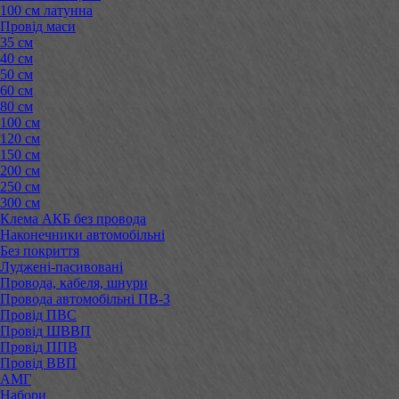
100 см латунна
Провід маси
35 см
40 см
50 см
60 см
80 см
100 см
120 см
150 см
200 см
250 см
300 см
Клема АКБ без провода
Наконечники автомобільні
Без покриття
Луджені-пасивовані
Провода, кабеля, шнури
Провода автомобільні ПВ-3
Провід ПВС
Провід ШВВП
Провід ППВ
Провід ВВП
АМГ
Набори