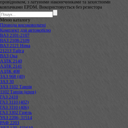
провідником, з латуними наконечниками та захистними
ковпачками EPDM. Використовується без резистора
Меню
каталогу
Провода високовольтні
Комплект для автомобілю
ВАЗ 2101-2107
ВАЗ 2108-2109
ВАЗ 2121 Нива
21213 Тайга
ВАЗ Ока
АЗЛК 2140
АЗЛК 2141
АЗЛК 408
ЗАЗ 968 (40)
ЗАЗ 30
ЗАЗ 1102 Таврія
1102 Таврія (крив)
ГАЗ 2410
ГАЗ 3110 (402)
ГАЗ 3110 (406)
ГАЗ 3302 Газель
УАЗ 2206, 31514
РАФ 2203
ЗИЛ 130, 431610