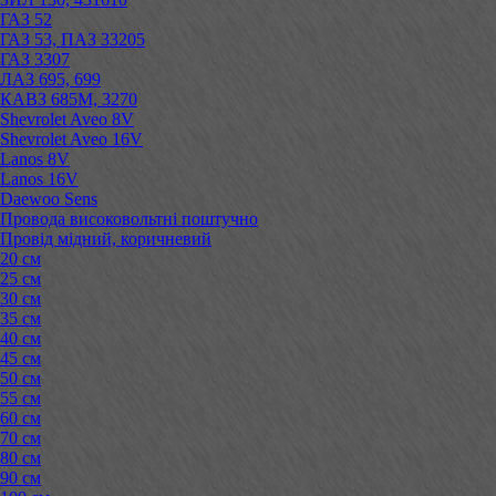
ГАЗ 52
ГАЗ 53, ПАЗ 33205
ГАЗ 3307
ЛАЗ 695, 699
КАВЗ 685М, 3270
Shevrolet Aveo 8V
Shevrolet Aveo 16V
Lanos 8V
Lanos 16V
Daewoo Sens
Провода високовольтні поштучно
Провід мідний, коричневий
20 см
25 см
30 см
35 см
40 см
45 см
50 см
55 см
60 см
70 см
80 см
90 см