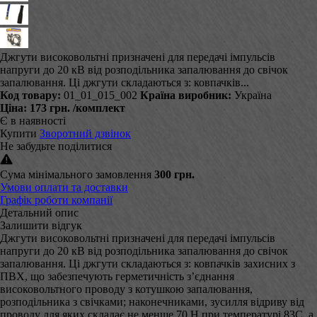
Джгути високовольтні призначені для передачі імпульсів
напруги до 20 кВ від розподільника запалювання до свічок
запалювання. Ці джгути складаються з: ковпачків...
Код товару:
01_01_015_002
Країна виробник:
Україна
Ціна:
173 грн.
/комплект
Є в наявності
Купити
Зворотний дзвінок
Не забудьте поділитися
Сума мінімального замовлення
300 грн.
Умови оплати та доставки
Графік роботи компанії
Детальний опис
Залишити відгук
Джгути високовольтні призначені для передачі імпульсів
напруги до 20 кВ від розподільника запалювання до свічок
запалювання. Ці джгути складаються з: ковпачків захисних з
ПВХ, що забезпечують герметичність з’єднання
високовольтного проводу з котушкою запалювання,
розподільника з свічками; наконечниками, зусилля відриву від
проводу для яких складає не менше 70 Н при температурі 83С, а