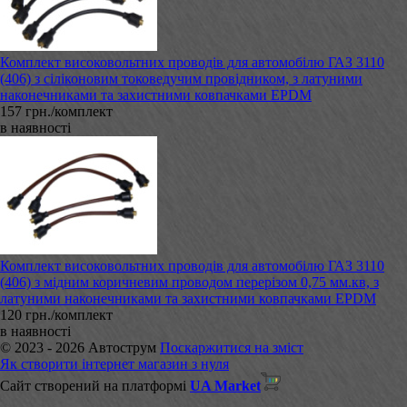
Комплект високовольтних проводів для автомобілю ГАЗ 3110
(406) з сіліконовим токоведучим провідником, з латуними
наконечниками та захистними ковпачками EPDM
157 грн./комплект
в наявності
Комплект високовольтних проводів для автомобілю ГАЗ 3110
(406) з мідним коричневим проводом перерізом 0,75 мм.кв, з
латуними наконечниками та захистними ковпачками EPDM
120 грн./комплект
в наявності
© 2023 - 2026 Автострум
Поскаржитися на зміст
Як створити інтернет магазин з нуля
Сайт створений на платформі
UA Market