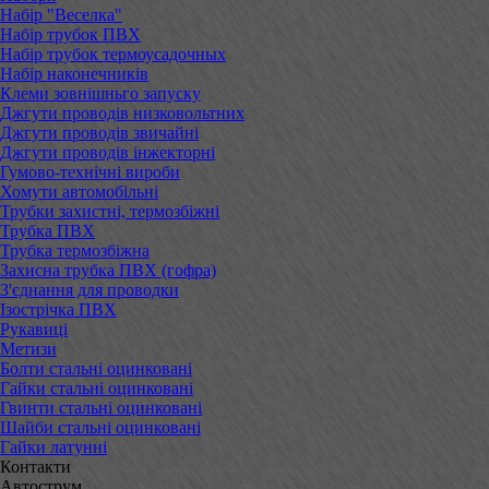
Набір "Веселка"
Набір трубок ПВХ
Набір трубок термоусадочных
Набір наконечників
Клеми зовнішньго запуску
Джгути проводів низковольтних
Джгути проводів звичайні
Джгути проводів інжекторні
Гумово-технічні вироби
Хомути автомобільні
Трубки захистні, термозбіжні
Трубка ПВХ
Трубка термозбіжна
Захисна трубка ПВХ (гофра)
З'єднання для проводки
Ізострічка ПВХ
Рукавиці
Метизи
Болти стальні оцинковані
Гайки стальні оцинковані
Гвинти стальні оцинковані
Шайби стальні оцинковані
Гайки латунні
Контакти
Автострум