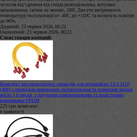
зусилля від’єднання від гнізда розподільника, котушки
запалювання, свічок не менше, 20Н. Джгути витримують
температуру експлуатації от -40С до +110С та вологість повітря
до 90%.
Доданий: 23 червня 2026, 06:22
Оновлений: 23 червня 2026, 06:22
Схожі товари компанії:
Комплект високовольтних проводів для автомобілю ГАЗ 3110
(406) з проводом армованим скловолокном та перерізом мідної
жили 1,0 мм.кв, з латуними наконечниками та захистними
ковпачками EPDM
225 грн./комплект
в наявності