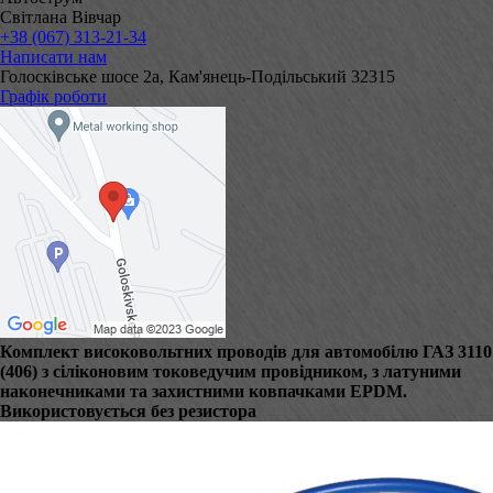
Світлана Вівчар
+38 (067) 313-21-34
Написати нам
Голосківське шосе 2а, Кам'янець-Подільський 32315
Графік роботи
Комплект високовольтних проводів для автомобілю ГАЗ 3110
(406) з сіліконовим токоведучим провідником, з латуними
наконечниками та захистними ковпачками EPDM.
Використовується без резистора