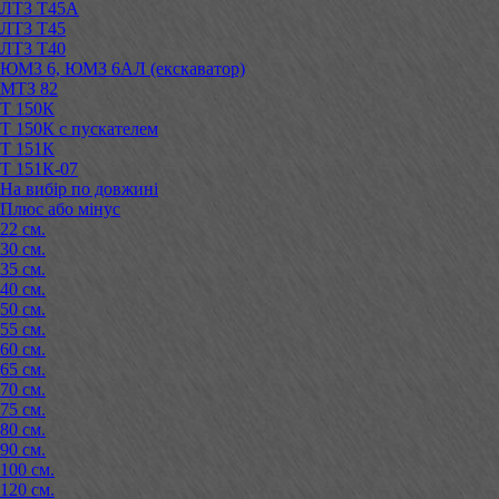
ЛТЗ Т45А
ЛТЗ Т45
ЛТЗ Т40
ЮМЗ 6, ЮМЗ 6АЛ (екскаватор)
МТЗ 82
Т 150К
Т 150К с пускателем
Т 151К
Т 151К-07
На вибір по довжині
Плюс або мінус
22 см.
30 см.
35 см.
40 см.
50 см.
55 см.
60 см.
65 см.
70 см.
75 см.
80 см.
90 см.
100 см.
120 см.