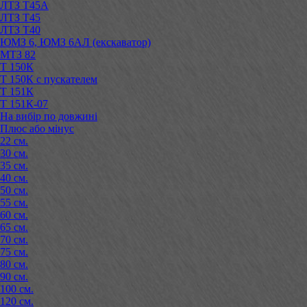
ЛТЗ Т45А
ЛТЗ Т45
ЛТЗ Т40
ЮМЗ 6, ЮМЗ 6АЛ (екскаватор)
МТЗ 82
Т 150К
Т 150К с пускателем
Т 151К
Т 151К-07
На вибір по довжині
Плюс або мінус
22 см.
30 см.
35 см.
40 см.
50 см.
55 см.
60 см.
65 см.
70 см.
75 см.
80 см.
90 см.
100 см.
120 см.