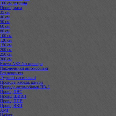
100 см латунна
Провід маси
35 см
40 см
50 см
60 см
80 см
100 см
120 см
150 см
200 см
250 см
300 см
Клема АКБ без провода
Наконечники автомобільні
Без покриття
Луджені-пасивовані
Провода, кабеля, шнури
Провода автомобільні ПВ-3
Провід ПВС
Провід ШВВП
Провід ППВ
Провід ВВП
АМГ
Набори