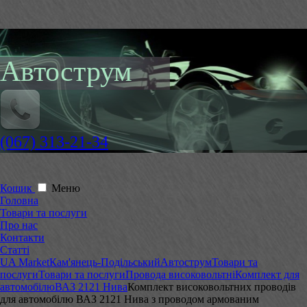
Автострум
(067) 313-21-34
Кошик
Меню
Головна
Товари та послуги
Про нас
Контакти
Статті
UA Market
Кам'янець-Подільський
Автострум
Товари та
послуги
Товари та послуги
Провода високовольтні
Комплект для
автомобілю
ВАЗ 2121 Нива
Комплект високовольтних проводів
для автомобілю ВАЗ 2121 Нива з проводом армованим