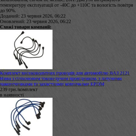
температуру експлуатації от -40С до +110С та вологість повітря
до 90%.
Доданий: 23 червня 2026, 06:22
Оновлений: 23 червня 2026, 06:22
Схожі товари компанії:
Комплект високовольтних проводів для автомобілю ВАЗ 2121
Нива з сіліконовим токоведучим провідником, з латуними
наконечниками та захистними ковпачками EPDM
239 грн./комплект
в наявності