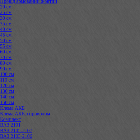
Провід армований жовтий
20 см
25 см
30 см
35 см
40 см
45 см
50 см
55 см
60 см
70 см
80 см
90 см
100 см
110 см
120 см
130 см
140 см
150 см
Клема АКБ
Клема АКБ з проводом
Комплект
ВАЗ 2101
ВАЗ 2105-2107
ВАЗ 2103-2106