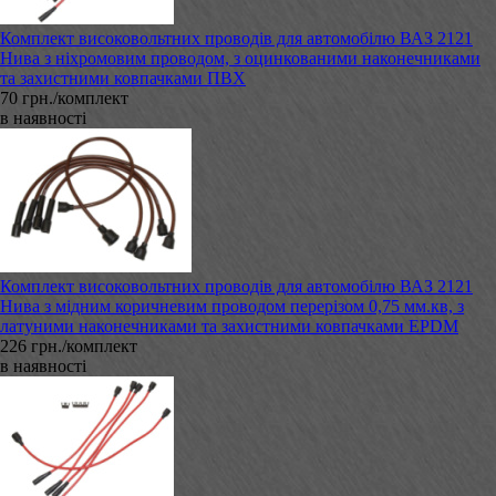
Комплект високовольтних проводів для автомобілю ВАЗ 2121
Нива з ніхромовим проводом, з оцинкованими наконечниками
та захистними ковпачками ПВХ
70 грн./комплект
в наявності
Комплект високовольтних проводів для автомобілю ВАЗ 2121
Нива з мідним коричневим проводом перерізом 0,75 мм.кв, з
латуними наконечниками та захистними ковпачками EPDM
226 грн./комплект
в наявності