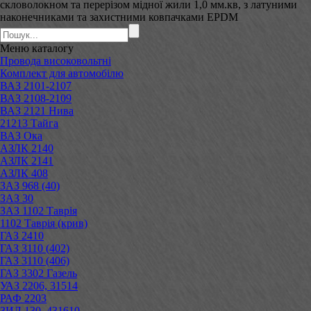
скловолокном та перерізом мідної жили 1,0 мм.кв, з латуними
наконечниками та захистними ковпачками EPDM
Меню
каталогу
Провода високовольтні
Комплект для автомобілю
ВАЗ 2101-2107
ВАЗ 2108-2109
ВАЗ 2121 Нива
21213 Тайга
ВАЗ Ока
АЗЛК 2140
АЗЛК 2141
АЗЛК 408
ЗАЗ 968 (40)
ЗАЗ 30
ЗАЗ 1102 Таврія
1102 Таврія (крив)
ГАЗ 2410
ГАЗ 3110 (402)
ГАЗ 3110 (406)
ГАЗ 3302 Газель
УАЗ 2206, 31514
РАФ 2203
ЗИЛ 130, 431610