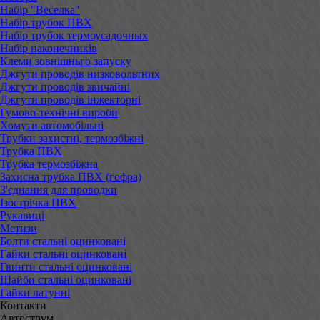
Набір "Веселка"
Набір трубок ПВХ
Набір трубок термоусадочных
Набір наконечників
Клеми зовнішньго запуску
Джгути проводів низковольтних
Джгути проводів звичайні
Джгути проводів інжекторні
Гумово-технічні вироби
Хомути автомобільні
Трубки захистні, термозбіжні
Трубка ПВХ
Трубка термозбіжна
Захисна трубка ПВХ (гофра)
З'єднання для проводки
Ізострічка ПВХ
Рукавиці
Метизи
Болти стальні оцинковані
Гайки стальні оцинковані
Гвинти стальні оцинковані
Шайби стальні оцинковані
Гайки латунні
Контакти
Автострум