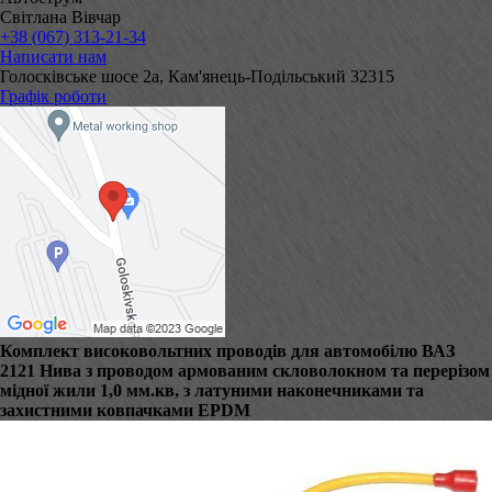
Світлана Вівчар
+38 (067) 313-21-34
Написати нам
Голосківське шосе 2а, Кам'янець-Подільський 32315
Графік роботи
Комплект високовольтних проводів для автомобілю ВАЗ
2121 Нива з проводом армованим скловолокном та перерізом
мідної жили 1,0 мм.кв, з латуними наконечниками та
захистними ковпачками EPDM