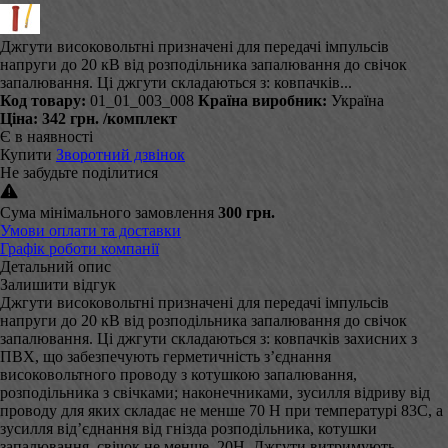
Джгути високовольтні призначені для передачі імпульсів
напруги до 20 кВ від розподільника запалювання до свічок
запалювання. Ці джгути складаються з: ковпачків...
Код товару:
01_01_003_008
Країна виробник:
Україна
Ціна:
342 грн.
/комплект
Є в наявності
Купити
Зворотний дзвінок
Не забудьте поділитися
Сума мінімального замовлення
300 грн.
Умови оплати та доставки
Графік роботи компанії
Детальний опис
Залишити відгук
Джгути високовольтні призначені для передачі імпульсів
напруги до 20 кВ від розподільника запалювання до свічок
запалювання. Ці джгути складаються з: ковпачків захисних з
ПВХ, що забезпечують герметичність з’єднання
високовольтного проводу з котушкою запалювання,
розподільника з свічками; наконечниками, зусилля відриву від
проводу для яких складає не менше 70 Н при температурі 83С, а
зусилля від’єднання від гнізда розподільника, котушки
запалювання, свічок не менше, 20Н. Джгути витримують