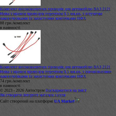
Комплект високовольтних проводів для автомобілю ВАЗ 2121
Нива з мідним проводом перерізом 0,5 мм.кв, з латуними
наконечниками та захистними ковпачками ПВХ
88 грн./комплект
в наявності
Комплект високовольтних проводів для автомобілю ВАЗ 2121
Нива з мідним проводом перерізом 0,5 мм.кв, з оцинкованими
наконечниками та захистними ковпачками ПВХ
74 грн./комплект
в наявності
© 2023 - 2026 Автострум
Поскаржитися на зміст
Як створити інтернет магазин з нуля
Сайт створений на платформі
UA Market