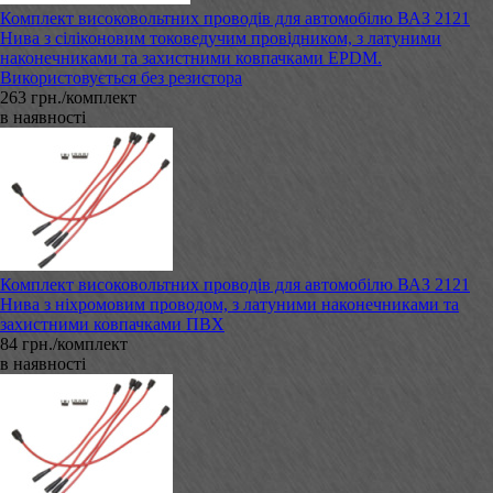
Комплект високовольтних проводів для автомобілю ВАЗ 2121
Нива з сіліконовим токоведучим провідником, з латуними
наконечниками та захистними ковпачками EPDM.
Використовується без резистора
263 грн./комплект
в наявності
Комплект високовольтних проводів для автомобілю ВАЗ 2121
Нива з ніхромовим проводом, з латуними наконечниками та
захистними ковпачками ПВХ
84 грн./комплект
в наявності