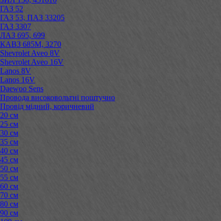
ГАЗ 52
ГАЗ 53, ПАЗ 33205
ГАЗ 3307
ЛАЗ 695, 699
КАВЗ 685М, 3270
Shevrolet Aveo 8V
Shevrolet Aveo 16V
Lanos 8V
Lanos 16V
Daewoo Sens
Провода високовольтні поштучно
Провід мідний, коричневий
20 см
25 см
30 см
35 см
40 см
45 см
50 см
55 см
60 см
70 см
80 см
90 см