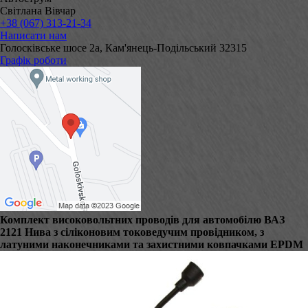
Світлана Вівчар
+38 (067) 313-21-34
Написати нам
Голосківське шосе 2а, Кам'янець-Подільський 32315
Графік роботи
Комплект високовольтних проводів для автомобілю ВАЗ
2121 Нива з сіліконовим токоведучим провідником, з
латуними наконечниками та захистними ковпачками EPDM