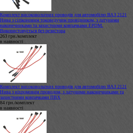
Комплект високовольтних проводів для автомобілю ВАЗ 2121
Нива з сіліконовим токоведучим провідником, з латуними
наконечниками та захистними ковпачками EPDM.
Використовується без резистора
263 грн./комплект
в наявності
Комплект високовольтних проводів для автомобілю ВАЗ 2121
Нива з ніхромовим проводом, з латуними наконечниками та
захистними ковпачками ПВХ
84 грн./комплект
в наявності