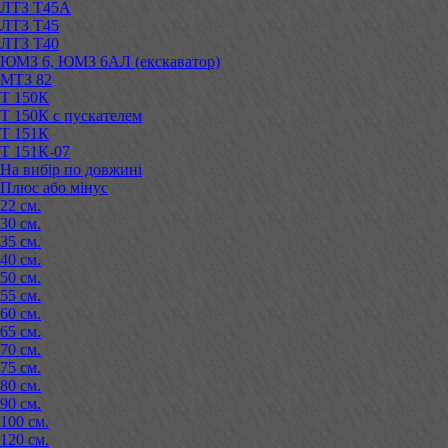
ЛТЗ Т45А
ЛТЗ Т45
ЛТЗ Т40
ЮМЗ 6, ЮМЗ 6АЛ (екскаватор)
МТЗ 82
Т 150К
Т 150К с пускателем
Т 151К
Т 151К-07
На вибір по довжині
Плюс або мінус
22 см.
30 см.
35 см.
40 см.
50 см.
55 см.
60 см.
65 см.
70 см.
75 см.
80 см.
90 см.
100 см.
120 см.