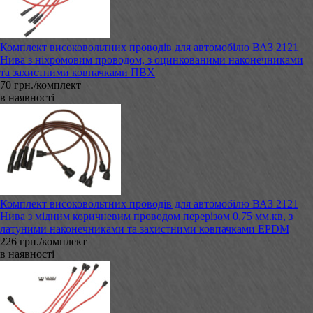
Комплект високовольтних проводів для автомобілю ВАЗ 2121
Нива з ніхромовим проводом, з оцинкованими наконечниками
та захистними ковпачками ПВХ
70 грн./комплект
в наявності
Комплект високовольтних проводів для автомобілю ВАЗ 2121
Нива з мідним коричневим проводом перерізом 0,75 мм.кв, з
латуними наконечниками та захистними ковпачками EPDM
226 грн./комплект
в наявності