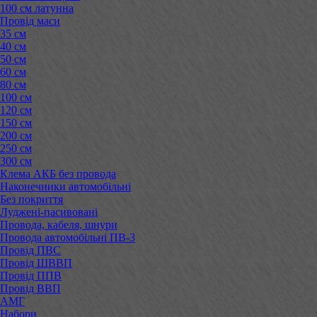
100 см латунна
Провід маси
35 см
40 см
50 см
60 см
80 см
100 см
120 см
150 см
200 см
250 см
300 см
Клема АКБ без провода
Наконечники автомобільні
Без покриття
Луджені-пасивовані
Провода, кабеля, шнури
Провода автомобільні ПВ-3
Провід ПВС
Провід ШВВП
Провід ППВ
Провід ВВП
АМГ
Набори