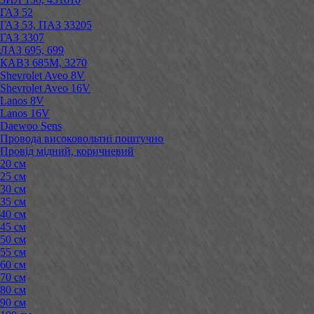
ГАЗ 52
ГАЗ 53, ПАЗ 33205
ГАЗ 3307
ЛАЗ 695, 699
КАВЗ 685М, 3270
Shevrolet Aveo 8V
Shevrolet Aveo 16V
Lanos 8V
Lanos 16V
Daewoo Sens
Провода високовольтні поштучно
Провід мідний, коричневий
20 см
25 см
30 см
35 см
40 см
45 см
50 см
55 см
60 см
70 см
80 см
90 см