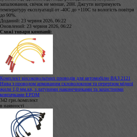
запалювання, свічок не менше, 20Н. Джгути витримують
температуру експлуатації от -40С до +110С та вологість повітря
до 90%.
Доданий: 23 червня 2026, 06:22
Оновлений: 23 червня 2026, 06:22
Схожі товари компанії:
Комплект високовольтних проводів для автомобілю ВАЗ 2121
Нива з проводом армованим скловолокном та перерізом мідної
жили 1,0 мм.кв, з латуними наконечниками та захистними
ковпачками EPDM
342 грн./комплект
в наявності