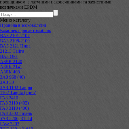
провідником, з латуними наконечниками та захистними
ковпачками EPDM
Меню
каталогу
Провода високовольтні
Комплект для автомобілю
ВАЗ 2101-2107
ВАЗ 2108-2109
ВАЗ 2121 Нива
21213 Тайга
ВАЗ Ока
АЗЛК 2140
АЗЛК 2141
АЗЛК 408
ЗАЗ 968 (40)
ЗАЗ 30
ЗАЗ 1102 Таврія
1102 Таврія (крив)
ГАЗ 2410
ГАЗ 3110 (402)
ГАЗ 3110 (406)
ГАЗ 3302 Газель
УАЗ 2206, 31514
РАФ 2203
ЗИЛ 130, 431610