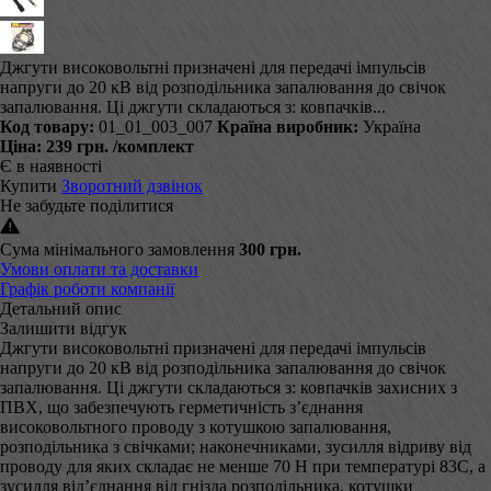
Джгути високовольтні призначені для передачі імпульсів
напруги до 20 кВ від розподільника запалювання до свічок
запалювання. Ці джгути складаються з: ковпачків...
Код товару:
01_01_003_007
Країна виробник:
Україна
Ціна:
239 грн.
/комплект
Є в наявності
Купити
Зворотний дзвінок
Не забудьте поділитися
Сума мінімального замовлення
300 грн.
Умови оплати та доставки
Графік роботи компанії
Детальний опис
Залишити відгук
Джгути високовольтні призначені для передачі імпульсів
напруги до 20 кВ від розподільника запалювання до свічок
запалювання. Ці джгути складаються з: ковпачків захисних з
ПВХ, що забезпечують герметичність з’єднання
високовольтного проводу з котушкою запалювання,
розподільника з свічками; наконечниками, зусилля відриву від
проводу для яких складає не менше 70 Н при температурі 83С, а
зусилля від’єднання від гнізда розподільника, котушки