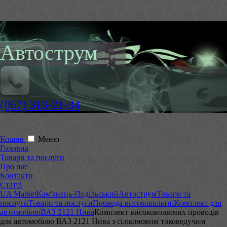
Автострум
(067) 313-21-34
Кошик
Меню
Головна
Товари та послуги
Про нас
Контакти
Статті
UA Market
Кам'янець-Подільський
Автострум
Товари та
послуги
Товари та послуги
Провода високовольтні
Комплект для
автомобілю
ВАЗ 2121 Нива
Комплект високовольтних проводів
для автомобілю ВАЗ 2121 Нива з сіліконовим токоведучим