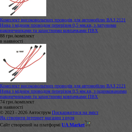
Комплект високовольтних проводів для автомобілю ВАЗ 2121
Нива з мідним проводом перерізом 0,5 мм.кв, з латуними
наконечниками та захистними ковпачками ПВХ
88 грн./комплект
в наявності
Комплект високовольтних проводів для автомобілю ВАЗ 2121
Нива з мідним проводом перерізом 0,5 мм.кв, з оцинкованими
наконечниками та захистними ковпачками ПВХ
74 грн./комплект
в наявності
© 2023 - 2026 Автострум
Поскаржитися на зміст
Як створити інтернет магазин з нуля
Сайт створений на платформі
UA Market