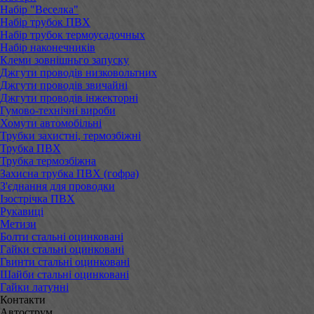
Набір "Веселка"
Набір трубок ПВХ
Набір трубок термоусадочных
Набір наконечників
Клеми зовнішньго запуску
Джгути проводів низковольтних
Джгути проводів звичайні
Джгути проводів інжекторні
Гумово-технічні вироби
Хомути автомобільні
Трубки захистні, термозбіжні
Трубка ПВХ
Трубка термозбіжна
Захисна трубка ПВХ (гофра)
З'єднання для проводки
Ізострічка ПВХ
Рукавиці
Метизи
Болти стальні оцинковані
Гайки стальні оцинковані
Гвинти стальні оцинковані
Шайби стальні оцинковані
Гайки латунні
Контакти
Автострум