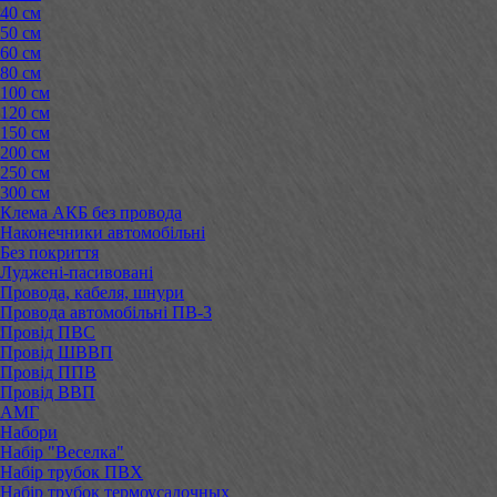
40 см
50 см
60 см
80 см
100 см
120 см
150 см
200 см
250 см
300 см
Клема АКБ без провода
Наконечники автомобільні
Без покриття
Луджені-пасивовані
Провода, кабеля, шнури
Провода автомобільні ПВ-3
Провід ПВС
Провід ШВВП
Провід ППВ
Провід ВВП
АМГ
Набори
Набір "Веселка"
Набір трубок ПВХ
Набір трубок термоусадочных