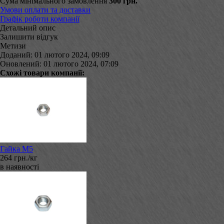
Сума мінімального замовлення
300 грн.
Умови оплати та доставки
Графік роботи компанії
Детальний опис
Залишити відгук
Метизи
Доданий: 01 лютого 2024, 09:09
Оновлений: 01 лютого 2024, 07:09
Схожі товари компанії:
Гайка М5
264 грн./кг
в наявності