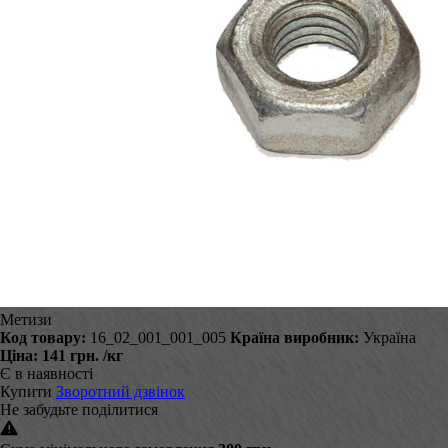
Метизи
Код товару:
16_02_001_001_005
Країна виробник:
Україна
Ціна:
141 грн.
/кг
Є в наявності
Купити
Зворотний дзвінок
Не забудьте поділитися