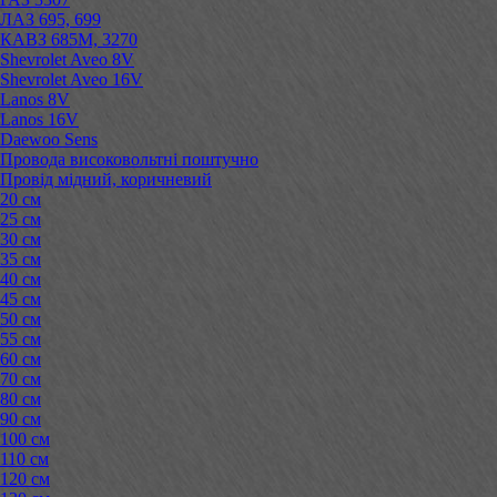
ЛАЗ 695, 699
КАВЗ 685М, 3270
Shevrolet Aveo 8V
Shevrolet Aveo 16V
Lanos 8V
Lanos 16V
Daewoo Sens
Провода високовольтні поштучно
Провід мідний, коричневий
20 см
25 см
30 см
35 см
40 см
45 см
50 см
55 см
60 см
70 см
80 см
90 см
100 см
110 см
120 см