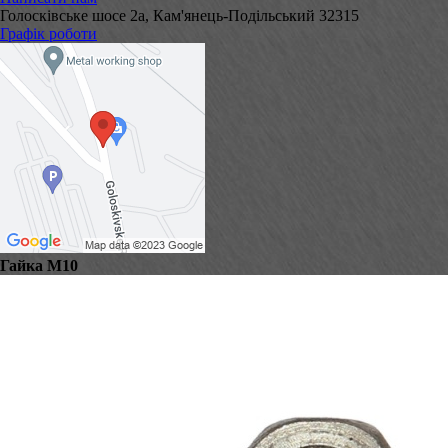
Голосківське шосе 2а, Кам'янець-Подільський 32315
Графік роботи
Гайка М10