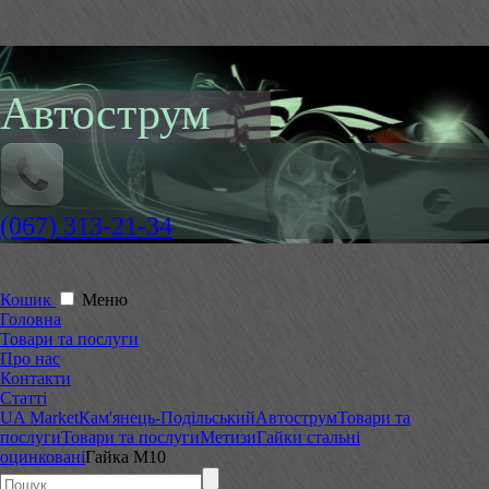
Автострум
(067) 313-21-34
Кошик
Меню
Головна
Товари та послуги
Про нас
Контакти
Статті
UA Market
Кам'янець-Подільський
Автострум
Товари та
послуги
Товари та послуги
Метизи
Гайки стальні
оцинковані
Гайка М10