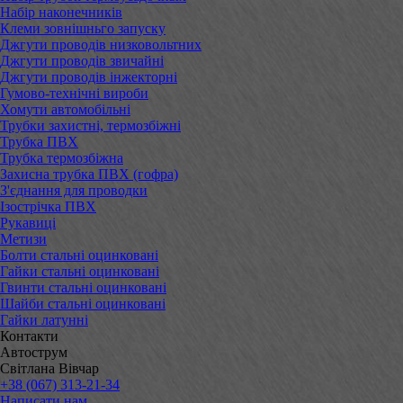
Набір наконечників
Клеми зовнішньго запуску
Джгути проводів низковольтних
Джгути проводів звичайні
Джгути проводів інжекторні
Гумово-технічні вироби
Хомути автомобільні
Трубки захистні, термозбіжні
Трубка ПВХ
Трубка термозбіжна
Захисна трубка ПВХ (гофра)
З'єднання для проводки
Ізострічка ПВХ
Рукавиці
Метизи
Болти стальні оцинковані
Гайки стальні оцинковані
Гвинти стальні оцинковані
Шайби стальні оцинковані
Гайки латунні
Контакти
Автострум
Світлана Вівчар
+38 (067) 313-21-34
Написати нам