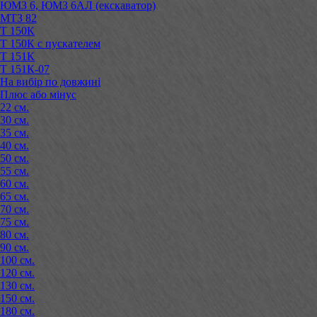
ЮМЗ 6, ЮМЗ 6АЛ (екскаватор)
МТЗ 82
Т 150К
Т 150К с пускателем
Т 151К
Т 151К-07
На вибір по довжині
Плюс або мінус
22 см.
30 см.
35 см.
40 см.
50 см.
55 см.
60 см.
65 см.
70 см.
75 см.
80 см.
90 см.
100 см.
120 см.
130 см.
150 см.
180 см.