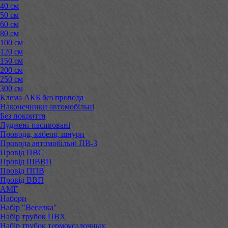
40 см
50 см
60 см
80 см
100 см
120 см
150 см
200 см
250 см
300 см
Клема АКБ без провода
Наконечники автомобільні
Без покриття
Луджені-пасивовані
Провода, кабеля, шнури
Провода автомобільні ПВ-3
Провід ПВС
Провід ШВВП
Провід ППВ
Провід ВВП
АМГ
Набори
Набір "Веселка"
Набір трубок ПВХ
Набір трубок термоусадочных