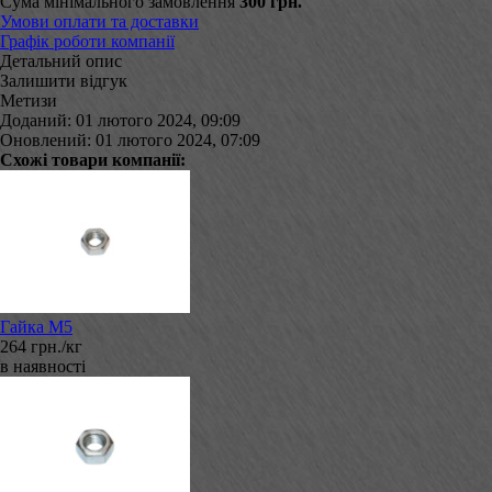
Сума мінімального замовлення
300 грн.
Умови оплати та доставки
Графік роботи компанії
Детальний опис
Залишити відгук
Метизи
Доданий: 01 лютого 2024, 09:09
Оновлений: 01 лютого 2024, 07:09
Схожі товари компанії:
Гайка М5
264 грн./кг
в наявності