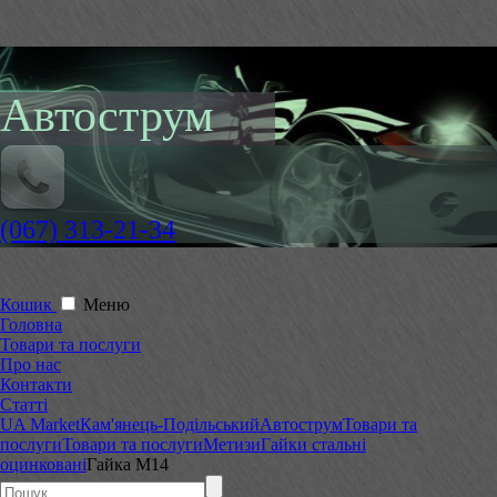
Автострум
(067) 313-21-34
Кошик
Меню
Головна
Товари та послуги
Про нас
Контакти
Статті
UA Market
Кам'янець-Подільський
Автострум
Товари та
послуги
Товари та послуги
Метизи
Гайки стальні
оцинковані
Гайка М14