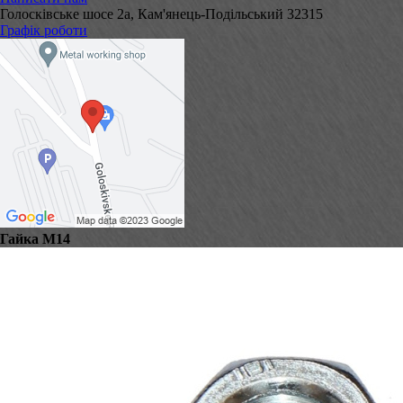
Голосківське шосе 2а, Кам'янець-Подільський 32315
Графік роботи
Гайка М14