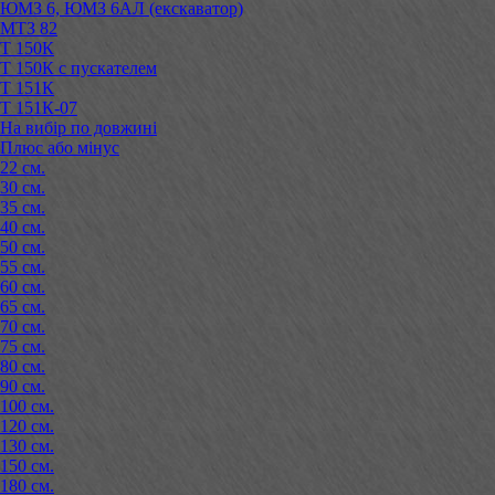
ЮМЗ 6, ЮМЗ 6АЛ (екскаватор)
МТЗ 82
Т 150К
Т 150К с пускателем
Т 151К
Т 151К-07
На вибір по довжині
Плюс або мінус
22 см.
30 см.
35 см.
40 см.
50 см.
55 см.
60 см.
65 см.
70 см.
75 см.
80 см.
90 см.
100 см.
120 см.
130 см.
150 см.
180 см.