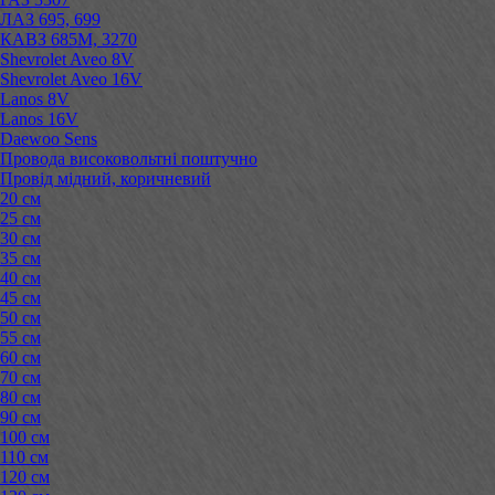
ЛАЗ 695, 699
КАВЗ 685М, 3270
Shevrolet Aveo 8V
Shevrolet Aveo 16V
Lanos 8V
Lanos 16V
Daewoo Sens
Провода високовольтні поштучно
Провід мідний, коричневий
20 см
25 см
30 см
35 см
40 см
45 см
50 см
55 см
60 см
70 см
80 см
90 см
100 см
110 см
120 см