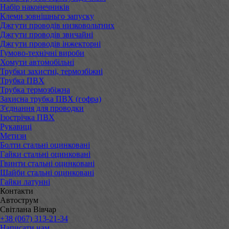
Набір наконечників
Клеми зовнішньго запуску
Джгути проводів низковольтних
Джгути проводів звичайні
Джгути проводів інжекторні
Гумово-технічні вироби
Хомути автомобільні
Трубки захистні, термозбіжні
Трубка ПВХ
Трубка термозбіжна
Захисна трубка ПВХ (гофра)
З'єднання для проводки
Ізострічка ПВХ
Рукавиці
Метизи
Болти стальні оцинковані
Гайки стальні оцинковані
Гвинти стальні оцинковані
Шайби стальні оцинковані
Гайки латунні
Контакти
Автострум
Світлана Вівчар
+38 (067) 313-21-34
Написати нам