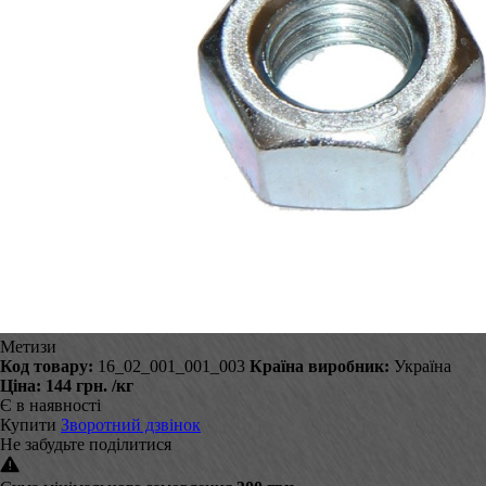
Метизи
Код товару:
16_02_001_001_003
Країна виробник:
Україна
Ціна:
144 грн.
/кг
Є в наявності
Купити
Зворотний дзвінок
Не забудьте поділитися