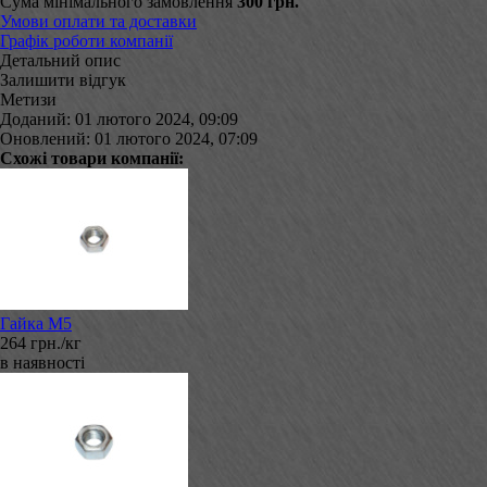
Сума мінімального замовлення
300 грн.
Умови оплати та доставки
Графік роботи компанії
Детальний опис
Залишити відгук
Метизи
Доданий: 01 лютого 2024, 09:09
Оновлений: 01 лютого 2024, 07:09
Схожі товари компанії:
Гайка М5
264 грн./кг
в наявності