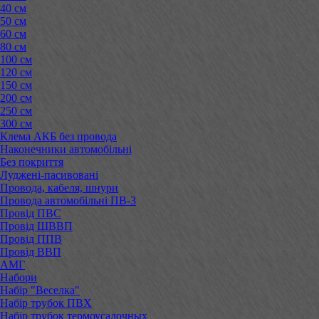
40 см
50 см
60 см
80 см
100 см
120 см
150 см
200 см
250 см
300 см
Клема АКБ без провода
Наконечники автомобільні
Без покриття
Луджені-пасивовані
Провода, кабеля, шнури
Провода автомобільні ПВ-3
Провід ПВС
Провід ШВВП
Провід ППВ
Провід ВВП
АМГ
Набори
Набір "Веселка"
Набір трубок ПВХ
Набір трубок термоусадочных