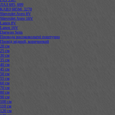
ЛАЗ 695, 699
КАВЗ 685М, 3270
Shevrolet Aveo 8V
Shevrolet Aveo 16V
Lanos 8V
Lanos 16V
Daewoo Sens
Провода високовольтні поштучно
Провід мідний, коричневий
20 см
25 см
30 см
35 см
40 см
45 см
50 см
55 см
60 см
70 см
80 см
90 см
100 см
110 см
120 см