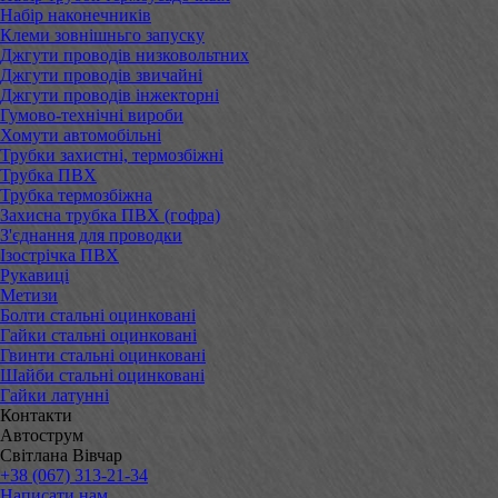
Набір наконечників
Клеми зовнішньго запуску
Джгути проводів низковольтних
Джгути проводів звичайні
Джгути проводів інжекторні
Гумово-технічні вироби
Хомути автомобільні
Трубки захистні, термозбіжні
Трубка ПВХ
Трубка термозбіжна
Захисна трубка ПВХ (гофра)
З'єднання для проводки
Ізострічка ПВХ
Рукавиці
Метизи
Болти стальні оцинковані
Гайки стальні оцинковані
Гвинти стальні оцинковані
Шайби стальні оцинковані
Гайки латунні
Контакти
Автострум
Світлана Вівчар
+38 (067) 313-21-34
Написати нам