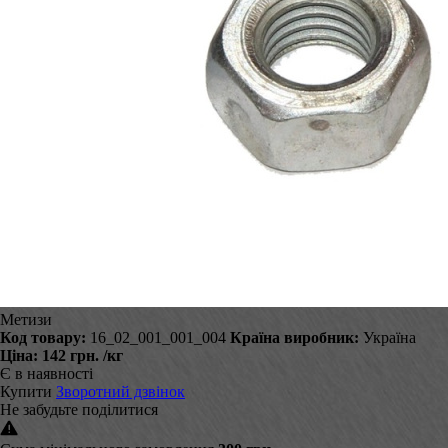
Метизи
Код товару:
16_02_001_001_004
Країна виробник:
Україна
Ціна:
142 грн.
/кг
Є в наявності
Купити
Зворотний дзвінок
Не забудьте поділитися