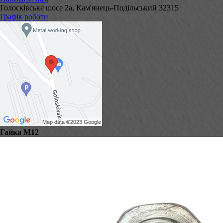
Голосківське шосе 2а, Кам'янець-Подільський 32315
Графік роботи
Гайка М12