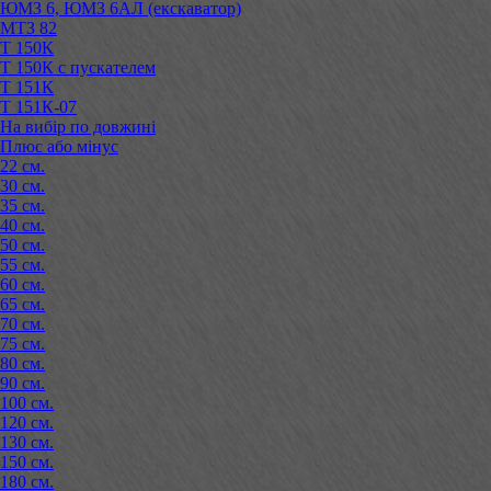
ЮМЗ 6, ЮМЗ 6АЛ (екскаватор)
МТЗ 82
Т 150К
Т 150К с пускателем
Т 151К
Т 151К-07
На вибір по довжині
Плюс або мінус
22 см.
30 см.
35 см.
40 см.
50 см.
55 см.
60 см.
65 см.
70 см.
75 см.
80 см.
90 см.
100 см.
120 см.
130 см.
150 см.
180 см.