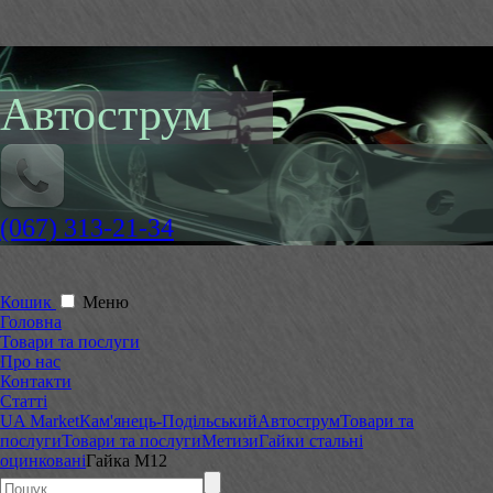
Автострум
(067) 313-21-34
Кошик
Меню
Головна
Товари та послуги
Про нас
Контакти
Статті
UA Market
Кам'янець-Подільський
Автострум
Товари та
послуги
Товари та послуги
Метизи
Гайки стальні
оцинковані
Гайка М12