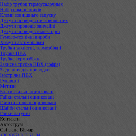
Набір трубок термоусадочных
Набір наконечників
Клеми зовнішньго запуску
Джгути проводів низковольтних
Джгути проводів звичайні
Джгути проводів інжекторні
Гумово-технічні вироби
Хомути автомобільні
Трубки захистні, термозбіжні
Трубка ПВХ
Трубка термозбіжна
Захисна трубка ПВХ (гофра)
З'єднання для проводки
Ізострічка ПВХ
Рукавиці
Метизи
Болти стальні оцинковані
Гайки стальні оцинковані
Гвинти стальні оцинковані
Шайби стальні оцинковані
Гайки латунні
Контакти
Автострум
Світлана Вівчар
+38 (067) 313-21-34