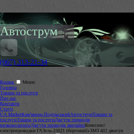
Автострум
(067) 313-21-34
Кошик
Меню
Головна
Товари та послуги
Про нас
Контакти
Статті
UA Market
Кам'янець-Подільський
Автострум
Товари та
послуги
Товари та послуги
Джгути проводів
низковольтних
Джгути проводів звичайні
Комплект
електропроводки ГАЗель-33021 (бортовий)-ЗМЗ 402 двигун