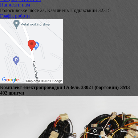
Написати нам
Голосківське шосе 2а, Кам'янець-Подільський 32315
Графік роботи
Комплект електропроводки ГАЗель-33021 (бортовий)-ЗМЗ
402 двигун