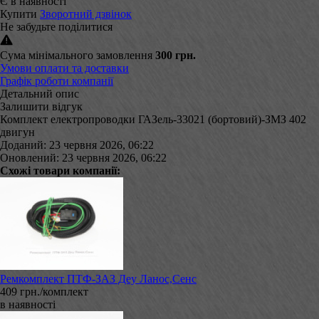
Є в наявності
Купити
Зворотний дзвінок
Не забудьте поділитися
Сума мінімального замовлення
300 грн.
Умови оплати та доставки
Графік роботи компанії
Детальний опис
Залишити відгук
Комплект електропроводки ГАЗель-33021 (бортовий)-ЗМЗ 402
двигун
Доданий: 23 червня 2026, 06:22
Оновлений: 23 червня 2026, 06:22
Схожі товари компанії:
Ремкомплект ПТФ-ЗАЗ Деу Ланос,Сенс
409 грн./комплект
в наявності