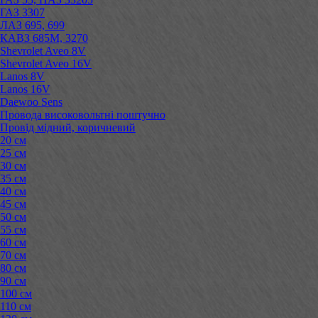
ГАЗ 3307
ЛАЗ 695, 699
КАВЗ 685М, 3270
Shevrolet Aveo 8V
Shevrolet Aveo 16V
Lanos 8V
Lanos 16V
Daewoo Sens
Провода високовольтні поштучно
Провід мідний, коричневий
20 см
25 см
30 см
35 см
40 см
45 см
50 см
55 см
60 см
70 см
80 см
90 см
100 см
110 см