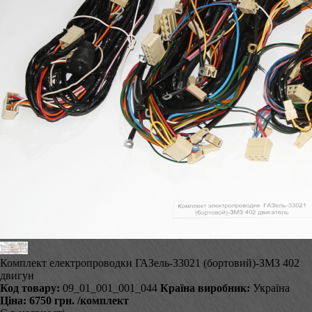
Комплект електропроводки ГАЗель-33021 (бортовий)-ЗМЗ 402
двигун
Код товару:
09_01_001_001_044
Країна виробник:
Україна
Ціна:
6750 грн.
/комплект