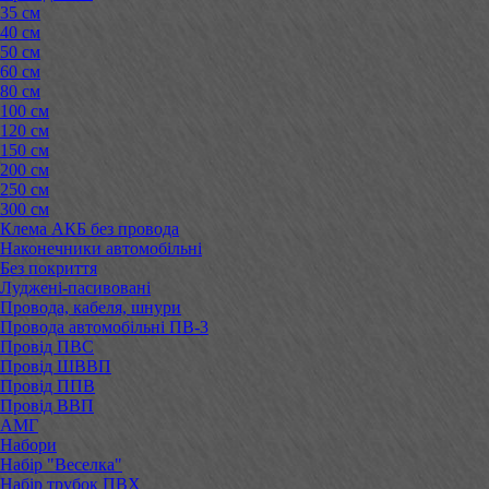
35 см
40 см
50 см
60 см
80 см
100 см
120 см
150 см
200 см
250 см
300 см
Клема АКБ без провода
Наконечники автомобільні
Без покриття
Луджені-пасивовані
Провода, кабеля, шнури
Провода автомобільні ПВ-3
Провід ПВС
Провід ШВВП
Провід ППВ
Провід ВВП
АМГ
Набори
Набір "Веселка"
Набір трубок ПВХ