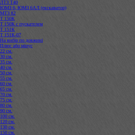
ЛТЗ Т40
ЮМЗ 6, ЮМЗ 6АЛ (екскаватор)
МТЗ 82
Т 150К
Т 150К с пускателем
Т 151К
Т 151К-07
На вибір по довжині
Плюс або мінус
22 см.
30 см.
35 см.
40 см.
50 см.
55 см.
60 см.
65 см.
70 см.
75 см.
80 см.
90 см.
100 см.
120 см.
130 см.
150 см.