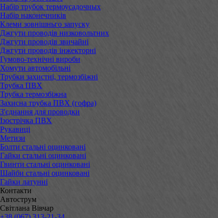
Набір трубок термоусадочных
Набір наконечників
Клеми зовнішньго запуску
Джгути проводів низковольтних
Джгути проводів звичайні
Джгути проводів інжекторні
Гумово-технічні вироби
Хомути автомобільні
Трубки захистні, термозбіжні
Трубка ПВХ
Трубка термозбіжна
Захисна трубка ПВХ (гофра)
З'єднання для проводки
Ізострічка ПВХ
Рукавиці
Метизи
Болти стальні оцинковані
Гайки стальні оцинковані
Гвинти стальні оцинковані
Шайби стальні оцинковані
Гайки латунні
Контакти
Автострум
Світлана Вівчар
+38 (067) 313-21-34