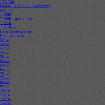
ЛТЗ Т40
ЮМЗ 6, ЮМЗ 6АЛ (екскаватор)
МТЗ 82
Т 150К
Т 150К с пускателем
Т 151К
Т 151К-07
На вибір по довжині
Плюс або мінус
22 см.
30 см.
35 см.
40 см.
50 см.
55 см.
60 см.
65 см.
70 см.
75 см.
80 см.
90 см.
100 см.
120 см.
130 см.
150 см.