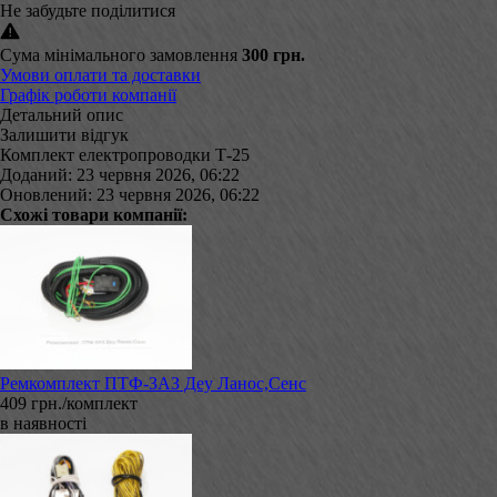
Не забудьте поділитися
Сума мінімального замовлення
300 грн.
Умови оплати та доставки
Графік роботи компанії
Детальний опис
Залишити відгук
Комплект електропроводки Т-25
Доданий: 23 червня 2026, 06:22
Оновлений: 23 червня 2026, 06:22
Схожі товари компанії:
Ремкомплект ПТФ-ЗАЗ Деу Ланос,Сенс
409 грн./комплект
в наявності