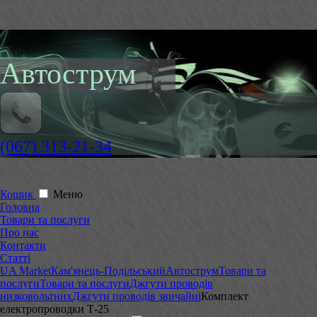
Автострум
(067) 313-21-34
Кошик
Меню
Головна
Товари та послуги
Про нас
Контакти
Статті
UA Market
Кам'янець-Подільський
Автострум
Товари та
послуги
Товари та послуги
Джгути проводів
низковольтних
Джгути проводів звичайні
Комплект
електропроводки Т-25