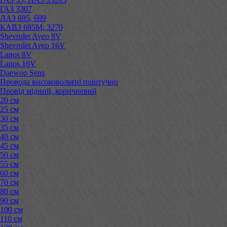
ГАЗ 3307
ЛАЗ 695, 699
КАВЗ 685М, 3270
Shevrolet Aveo 8V
Shevrolet Aveo 16V
Lanos 8V
Lanos 16V
Daewoo Sens
Провода високовольтні поштучно
Провід мідний, коричневий
20 см
25 см
30 см
35 см
40 см
45 см
50 см
55 см
60 см
70 см
80 см
90 см
100 см
110 см