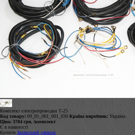
Комплект електропроводки Т-25
Код товару:
09_01_001_001_030
Країна виробник:
Україна
Ціна:
3784 грн.
/комплект
Є в наявності
Купити
Зворотний дзвінок