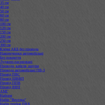
35 см
40 см
50 см
60 см
80 см
100 см
120 см
150 см
200 см
250 см
300 см
Клема АКБ без провода
Наконечники автомобільні
Без покриття
Луджені-пасивовані
Провода, кабеля, шнури
Провода автомобільні ПВ-3
Провід ПВС
Провід ШВВП
Провід ППВ
Провід ВВП
АМГ
Набори
Набір "Веселка"
Набір трубок ПВХ