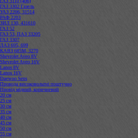
ГАЗ 3110 (406)
ГАЗ 3302 Газель
УАЗ 2206, 31514
РАФ 2203
ЗИЛ 130, 431610
ГАЗ 52
ГАЗ 53, ПАЗ 33205
ГАЗ 3307
ЛАЗ 695, 699
КАВЗ 685М, 3270
Shevrolet Aveo 8V
Shevrolet Aveo 16V
Lanos 8V
Lanos 16V
Daewoo Sens
Провода високовольтні поштучно
Провід мідний, коричневий
20 см
25 см
30 см
35 см
40 см
45 см
50 см
55 см