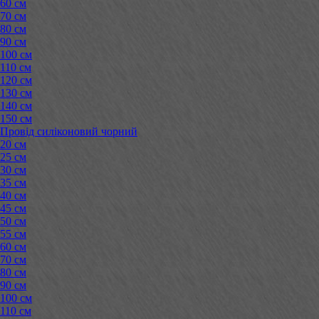
60 см
70 см
80 см
90 см
100 см
110 см
120 см
130 см
140 см
150 см
Провід силіконовий чорний
20 см
25 см
30 см
35 см
40 см
45 см
50 см
55 см
60 см
70 см
80 см
90 см
100 см
110 см