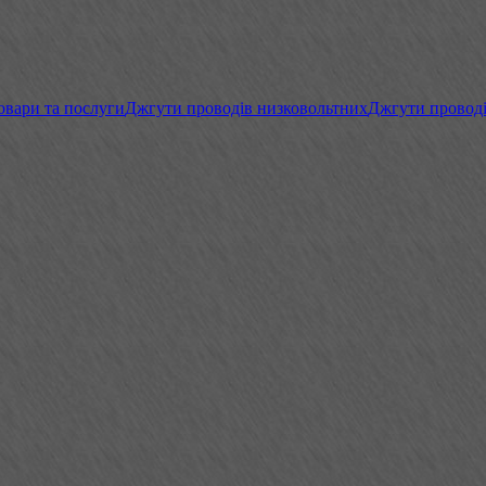
овари та послуги
Джгути проводів низковольтних
Джгути проводі