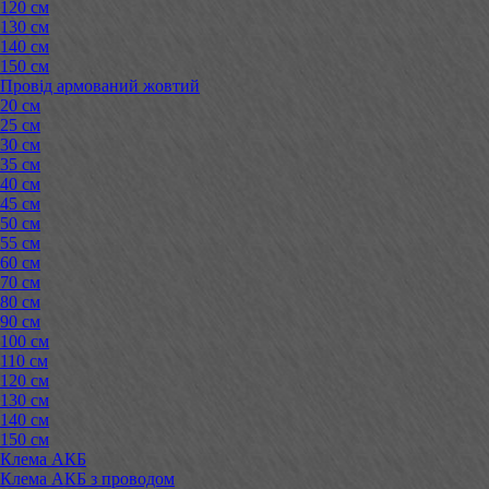
120 см
130 см
140 см
150 см
Провід армований жовтий
20 см
25 см
30 см
35 см
40 см
45 см
50 см
55 см
60 см
70 см
80 см
90 см
100 см
110 см
120 см
130 см
140 см
150 см
Клема АКБ
Клема АКБ з проводом