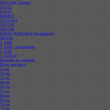
ЗИЛ 5301 "Бычок"
ГАЗ 52
ГАЗ 53
КАМАЗ
ЛТЗ Т45А
ЛТЗ Т45
ЛТЗ Т40
ЮМЗ 6, ЮМЗ 6АЛ (екскаватор)
МТЗ 82
Т 150К
Т 150К с пускателем
Т 151К
Т 151К-07
На вибір по довжині
Плюс або мінус
22 см.
30 см.
35 см.
40 см.
50 см.
55 см.
60 см.
65 см.
70 см.
75 см.