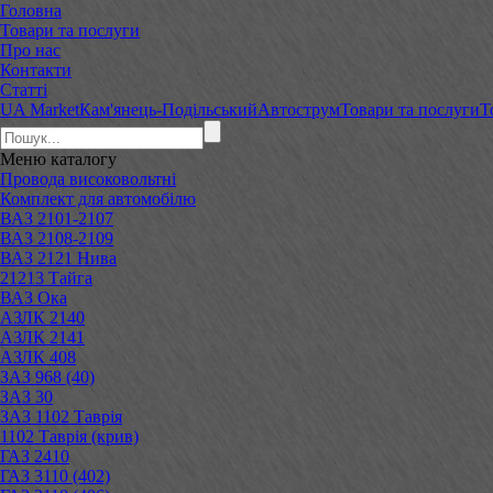
Головна
Товари та послуги
Про нас
Контакти
Статті
UA Market
Кам'янець-Подільський
Автострум
Товари та послуги
Т
Меню
каталогу
Провода високовольтні
Комплект для автомобілю
ВАЗ 2101-2107
ВАЗ 2108-2109
ВАЗ 2121 Нива
21213 Тайга
ВАЗ Ока
АЗЛК 2140
АЗЛК 2141
АЗЛК 408
ЗАЗ 968 (40)
ЗАЗ 30
ЗАЗ 1102 Таврія
1102 Таврія (крив)
ГАЗ 2410
ГАЗ 3110 (402)