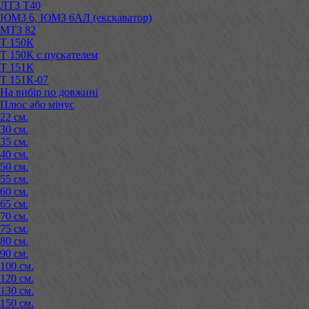
ЛТЗ Т40
ЮМЗ 6, ЮМЗ 6АЛ (екскаватор)
МТЗ 82
Т 150К
Т 150К с пускателем
Т 151К
Т 151К-07
На вибір по довжині
Плюс або мінус
22 см.
30 см.
35 см.
40 см.
50 см.
55 см.
60 см.
65 см.
70 см.
75 см.
80 см.
90 см.
100 см.
120 см.
130 см.
150 см.