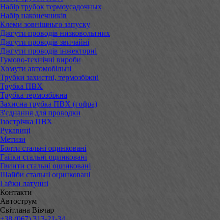
Набір трубок термоусадочных
Набір наконечників
Клеми зовнішньго запуску
Джгути проводів низковольтних
Джгути проводів звичайні
Джгути проводів інжекторні
Гумово-технічні вироби
Хомути автомобільні
Трубки захистні, термозбіжні
Трубка ПВХ
Трубка термозбіжна
Захисна трубка ПВХ (гофра)
З'єднання для проводки
Ізострічка ПВХ
Рукавиці
Метизи
Болти стальні оцинковані
Гайки стальні оцинковані
Гвинти стальні оцинковані
Шайби стальні оцинковані
Гайки латунні
Контакти
Автострум
Світлана Вівчар
+38 (067) 313-21-34