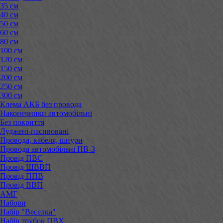
35 см
40 см
50 см
60 см
80 см
100 см
120 см
150 см
200 см
250 см
300 см
Клема АКБ без провода
Наконечники автомобільні
Без покриття
Луджені-пасивовані
Провода, кабеля, шнури
Провода автомобільні ПВ-3
Провід ПВС
Провід ШВВП
Провід ППВ
Провід ВВП
АМГ
Набори
Набір "Веселка"
Набір трубок ПВХ