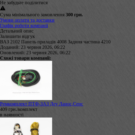
Не забудьте поділитися
Сума мінімального замовлення
300 грн.
Умови оплати та доставки
Графік роботи компанії
Детальний опис
Залишити відгук
ВАЗ 2102 Панель приладів 4008 Задння частина 4210
Доданий: 23 червня 2026, 06:22
Оновлений: 23 червня 2026, 06:22
Схожі товари компанії:
Ремкомплект ПТФ-ЗАЗ Деу Ланос,Сенс
409 грн./комплект
в наявності