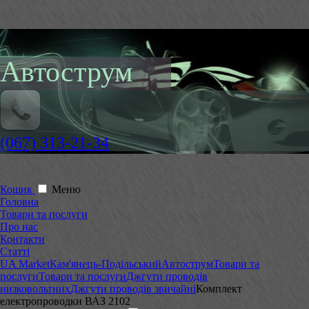
Автострум
(067) 313-21-34
Кошик
Меню
Головна
Товари та послуги
Про нас
Контакти
Статті
UA Market
Кам'янець-Подільський
Автострум
Товари та
послуги
Товари та послуги
Джгути проводів
низковольтних
Джгути проводів звичайні
Комплект
електропроводки ВАЗ 2102