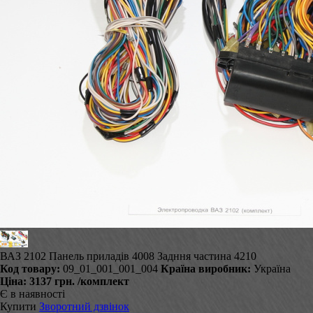
ВАЗ 2102 Панель приладів 4008 Задння частина 4210
Код товару:
09_01_001_001_004
Країна виробник:
Україна
Ціна:
3137 грн.
/комплект
Є в наявності
Купити
Зворотний дзвінок