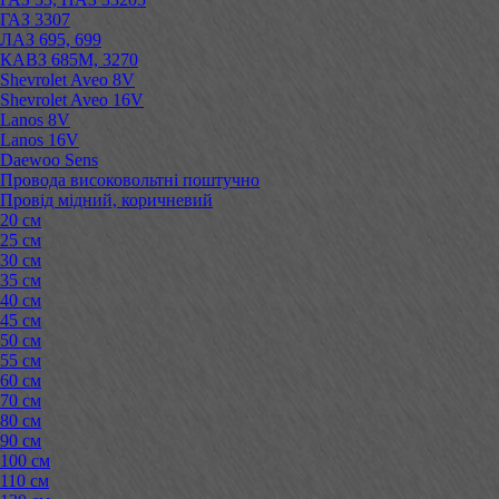
ГАЗ 3307
ЛАЗ 695, 699
КАВЗ 685М, 3270
Shevrolet Aveo 8V
Shevrolet Aveo 16V
Lanos 8V
Lanos 16V
Daewoo Sens
Провода високовольтні поштучно
Провід мідний, коричневий
20 см
25 см
30 см
35 см
40 см
45 см
50 см
55 см
60 см
70 см
80 см
90 см
100 см
110 см