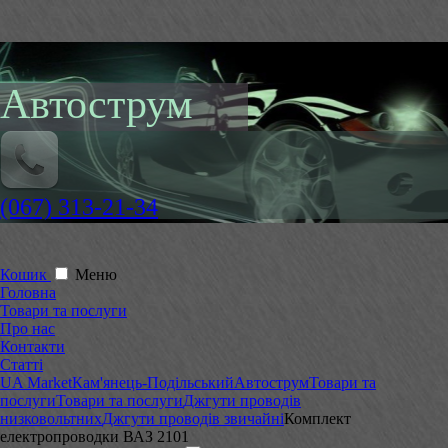
Автострум
(067) 313-21-34
Кошик
Меню
Головна
Товари та послуги
Про нас
Контакти
Статті
UA Market
Кам'янець-Подільський
Автострум
Товари та
послуги
Товари та послуги
Джгути проводів
низковольтних
Джгути проводів звичайні
Комплект
електропроводки ВАЗ 2101