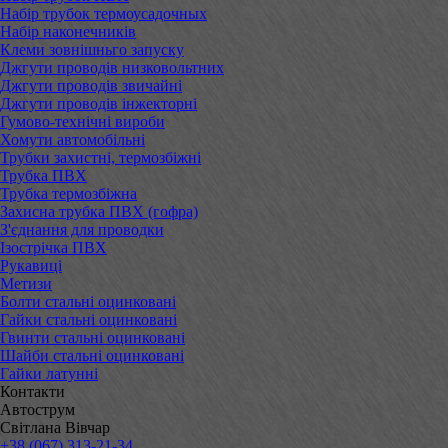
Набір трубок термоусадочных
Набір наконечників
Клеми зовнішньго запуску
Джгути проводів низковольтних
Джгути проводів звичайні
Джгути проводів інжекторні
Гумово-технічні вироби
Хомути автомобільні
Трубки захистні, термозбіжні
Трубка ПВХ
Трубка термозбіжна
Захисна трубка ПВХ (гофра)
З'єднання для проводки
Ізострічка ПВХ
Рукавиці
Метизи
Болти стальні оцинковані
Гайки стальні оцинковані
Гвинти стальні оцинковані
Шайби стальні оцинковані
Гайки латунні
Контакти
Автострум
Світлана Вівчар
+38 (067) 313-21-34