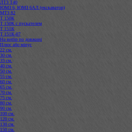
ЛТЗ Т40
ЮМЗ 6, ЮМЗ 6АЛ (екскаватор)
МТЗ 82
Т 150К
Т 150К с пускателем
Т 151К
Т 151К-07
На вибір по довжині
Плюс або мінус
22 см.
30 см.
35 см.
40 см.
50 см.
55 см.
60 см.
65 см.
70 см.
75 см.
80 см.
90 см.
100 см.
120 см.
130 см.
150 см.