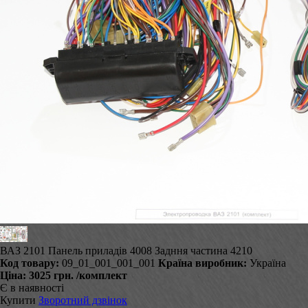
ВАЗ 2101 Панель приладів 4008 Задння частина 4210
Код товару:
09_01_001_001_001
Країна виробник:
Україна
Ціна:
3025 грн.
/комплект
Є в наявності
Купити
Зворотний дзвінок