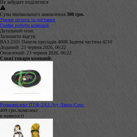
Не забудьте поділитися
Сума мінімального замовлення
300 грн.
Умови оплати та доставки
Графік роботи компанії
Детальний опис
Залишити відгук
ВАЗ 2101 Панель приладів 4008 Задння частина 4210
Доданий: 23 червня 2026, 06:22
Оновлений: 23 червня 2026, 06:22
Схожі товари компанії:
Ремкомплект ПТФ-ЗАЗ Деу Ланос,Сенс
409 грн./комплект
в наявності