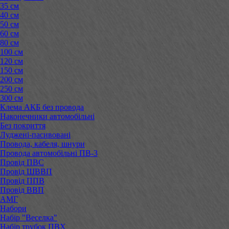
35 см
40 см
50 см
60 см
80 см
100 см
120 см
150 см
200 см
250 см
300 см
Клема АКБ без провода
Наконечники автомобільні
Без покриття
Луджені-пасивовані
Провода, кабеля, шнури
Провода автомобільні ПВ-3
Провід ПВС
Провід ШВВП
Провід ППВ
Провід ВВП
АМГ
Набори
Набір "Веселка"
Набір трубок ПВХ