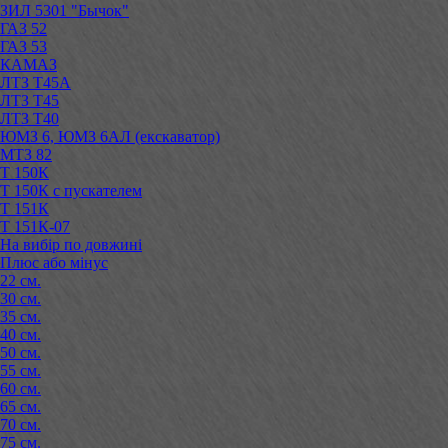
ЗИЛ 5301 "Бычок"
ГАЗ 52
ГАЗ 53
КАМАЗ
ЛТЗ Т45А
ЛТЗ Т45
ЛТЗ Т40
ЮМЗ 6, ЮМЗ 6АЛ (екскаватор)
МТЗ 82
Т 150К
Т 150К с пускателем
Т 151К
Т 151К-07
На вибір по довжині
Плюс або мінус
22 см.
30 см.
35 см.
40 см.
50 см.
55 см.
60 см.
65 см.
70 см.
75 см.