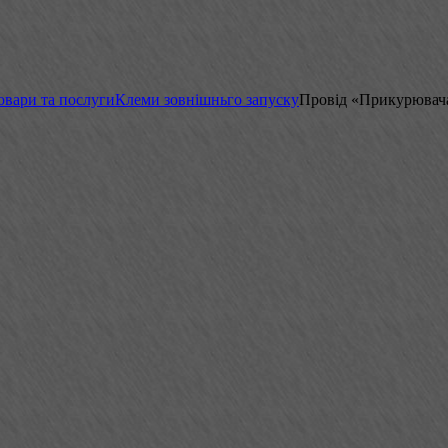
овари та послуги
Клеми зовнішньго запуску
Провід «Прикурювача