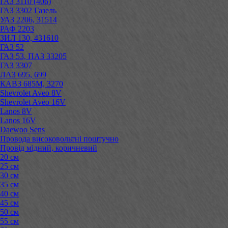
ГАЗ 3110 (406)
ГАЗ 3302 Газель
УАЗ 2206, 31514
РАФ 2203
ЗИЛ 130, 431610
ГАЗ 52
ГАЗ 53, ПАЗ 33205
ГАЗ 3307
ЛАЗ 695, 699
КАВЗ 685М, 3270
Shevrolet Aveo 8V
Shevrolet Aveo 16V
Lanos 8V
Lanos 16V
Daewoo Sens
Провода високовольтні поштучно
Провід мідний, коричневий
20 см
25 см
30 см
35 см
40 см
45 см
50 см
55 см