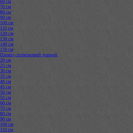
60 см
70 см
80 см
90 см
100 см
110 см
120 см
130 см
140 см
150 см
Провід силіконовий чорний
20 см
25 см
30 см
35 см
40 см
45 см
50 см
55 см
60 см
70 см
80 см
90 см
100 см
110 см