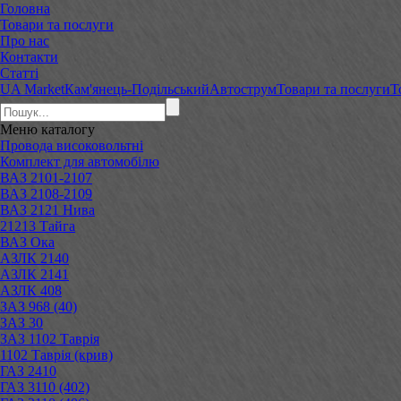
Головна
Товари та послуги
Про нас
Контакти
Статті
UA Market
Кам'янець-Подільський
Автострум
Товари та послуги
Т
Меню
каталогу
Провода високовольтні
Комплект для автомобілю
ВАЗ 2101-2107
ВАЗ 2108-2109
ВАЗ 2121 Нива
21213 Тайга
ВАЗ Ока
АЗЛК 2140
АЗЛК 2141
АЗЛК 408
ЗАЗ 968 (40)
ЗАЗ 30
ЗАЗ 1102 Таврія
1102 Таврія (крив)
ГАЗ 2410
ГАЗ 3110 (402)