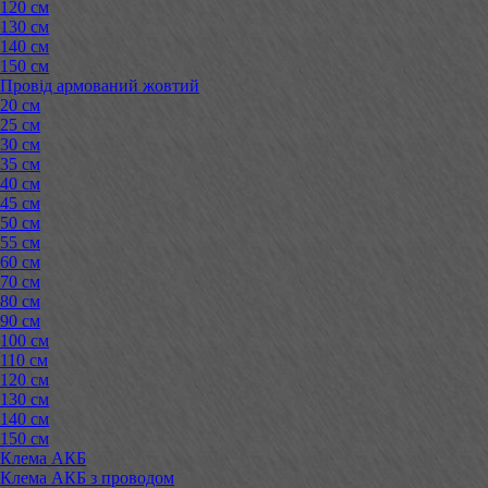
120 см
130 см
140 см
150 см
Провід армований жовтий
20 см
25 см
30 см
35 см
40 см
45 см
50 см
55 см
60 см
70 см
80 см
90 см
100 см
110 см
120 см
130 см
140 см
150 см
Клема АКБ
Клема АКБ з проводом