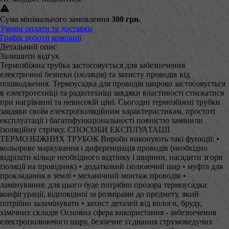
Сума мінімального замовлення
300 грн.
Умови оплати та доставки
Графік роботи компанії
Детальний опис
Залишити відгук
Термозбіжна трубка застосовується для забезпечення
електричної безпеки (ізоляція) та захисту проводів від
пошкодження. Термоусадка для проводів широко застосовується
в електротехніці та радіотехніці завдяки властивості стискатися
при нагріванні та невисокій ціні. Сьогодні термозбіжні трубки
завдяки своїм електроізоляційним характеристикам, простоті
експлуатації і багатофункціональності повністю замінили
ізоляційну стрічку. СПОСОБИ ЕКСПЛУАТАЦІЇ
ТЕРМОЗБІЖНИХ ТРУБОК Вироби виконують такі функції: •
кольорове маркування і диференціація проводів (необхідно
відрізати кільце необхідного відтінку і ширини, насадити згори
ізоляції на провідник) • додатковий ізолюючий шар • муфта для
прокладання в землі • механічний монтаж проводів •
ламінування: для цього буде потрібно прозора термоусадка
конфігурації, відповідної за розмірами до предмету, який
потрібно заламінувати • захист деталей від вологи, бруду,
хімічних складів Основна сфера використання - забезпечення
електроізолюючого шару, безпечне з'єднання струмоведучих