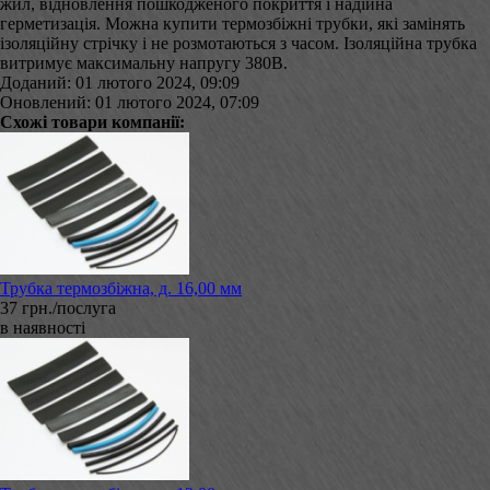
жил, відновлення пошкодженого покриття і надійна
герметизація. Можна купити термозбіжні трубки, які замінять
ізоляційну стрічку і не розмотаються з часом. Ізоляційна трубка
витримує максимальну напругу 380В.
Доданий: 01 лютого 2024, 09:09
Оновлений: 01 лютого 2024, 07:09
Схожі товари компанії:
Трубка термозбіжна, д. 16,00 мм
37 грн./послуга
в наявності