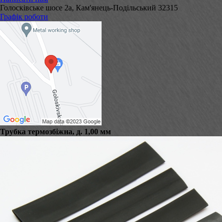
Голосківське шосе 2а, Кам'янець-Подільський 32315
Графік роботи
Трубка термозбіжна, д. 1,00 мм