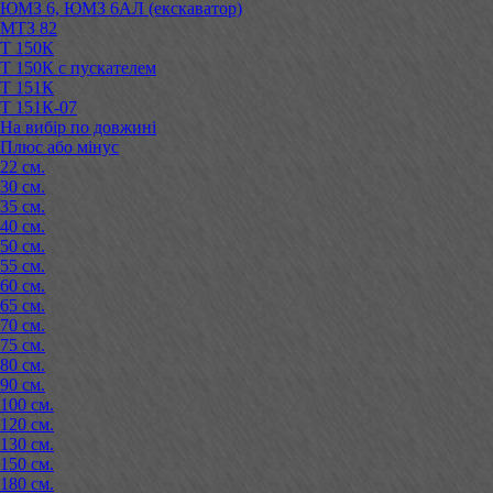
ЮМЗ 6, ЮМЗ 6АЛ (екскаватор)
МТЗ 82
Т 150К
Т 150К с пускателем
Т 151К
Т 151К-07
На вибір по довжині
Плюс або мінус
22 см.
30 см.
35 см.
40 см.
50 см.
55 см.
60 см.
65 см.
70 см.
75 см.
80 см.
90 см.
100 см.
120 см.
130 см.
150 см.
180 см.