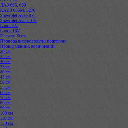
ЛАЗ 695, 699
КАВЗ 685М, 3270
Shevrolet Aveo 8V
Shevrolet Aveo 16V
Lanos 8V
Lanos 16V
Daewoo Sens
Провода високовольтні поштучно
Провід мідний, коричневий
20 см
25 см
30 см
35 см
40 см
45 см
50 см
55 см
60 см
70 см
80 см
90 см
100 см
110 см
120 см