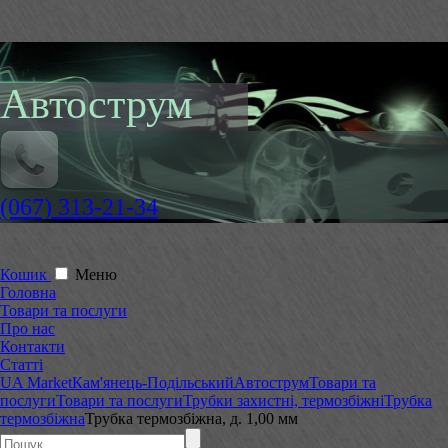
Автострум
(067) 313-21-34
Кошик
Меню
Головна
Товари та послуги
Про нас
Контакти
Статті
UA Market
Кам'янець-Подільський
Автострум
Товари та
послуги
Товари та послуги
Трубки захистні, термозбіжні
Трубка
термозбіжна
Трубка термозбіжна, д. 1,00 мм