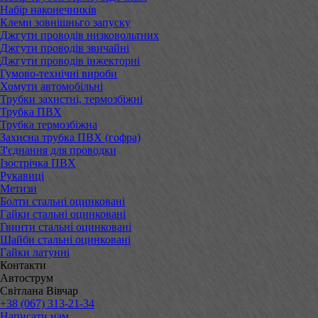
Набір наконечників
Клеми зовнішньго запуску
Джгути проводів низковольтних
Джгути проводів звичайні
Джгути проводів інжекторні
Гумово-технічні вироби
Хомути автомобільні
Трубки захистні, термозбіжні
Трубка ПВХ
Трубка термозбіжна
Захисна трубка ПВХ (гофра)
З'єднання для проводки
Ізострічка ПВХ
Рукавиці
Метизи
Болти стальні оцинковані
Гайки стальні оцинковані
Гвинти стальні оцинковані
Шайби стальні оцинковані
Гайки латунні
Контакти
Автострум
Світлана Вівчар
+38 (067) 313-21-34
Написати нам