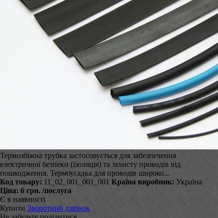
Термозбіжна трубка застосовується для забезпечення
електричної безпеки (ізоляція) та захисту проводів від
пошкодження. Термоусадка для проводів широко...
Код товару:
11_02_001_001_001
Країна виробник:
Україна
Ціна:
6 грн.
/послуга
Є в наявності
Купити
Зворотний дзвінок
Не забудьте поділитися