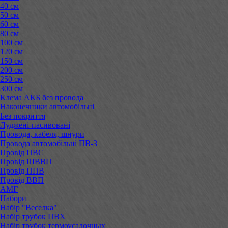
40 см
50 см
60 см
80 см
100 см
120 см
150 см
200 см
250 см
300 см
Клема АКБ без провода
Наконечники автомобільні
Без покриття
Луджені-пасивовані
Провода, кабеля, шнури
Провода автомобільні ПВ-3
Провід ПВС
Провід ШВВП
Провід ППВ
Провід ВВП
АМГ
Набори
Набір "Веселка"
Набір трубок ПВХ
Набір трубок термоусадочных