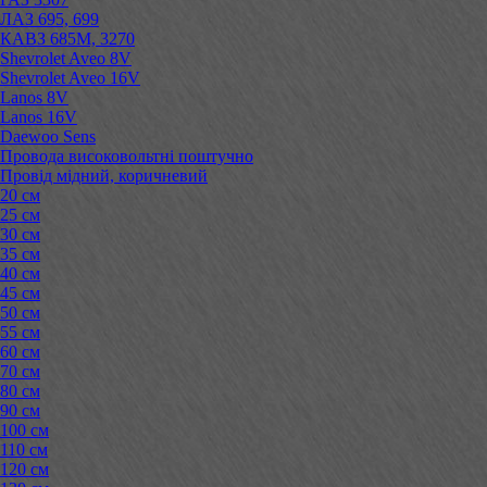
ЛАЗ 695, 699
КАВЗ 685М, 3270
Shevrolet Aveo 8V
Shevrolet Aveo 16V
Lanos 8V
Lanos 16V
Daewoo Sens
Провода високовольтні поштучно
Провід мідний, коричневий
20 см
25 см
30 см
35 см
40 см
45 см
50 см
55 см
60 см
70 см
80 см
90 см
100 см
110 см
120 см