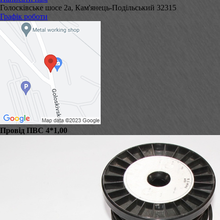
Голосківське шосе 2а, Кам'янець-Подільський 32315
Графік роботи
Провід ПВС 4*1,00