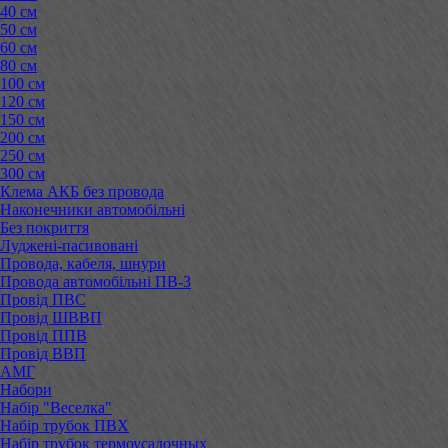
40 см
50 см
60 см
80 см
100 см
120 см
150 см
200 см
250 см
300 см
Клема АКБ без провода
Наконечники автомобільні
Без покриття
Луджені-пасивовані
Провода, кабеля, шнури
Провода автомобільні ПВ-3
Провід ПВС
Провід ШВВП
Провід ППВ
Провід ВВП
АМГ
Набори
Набір "Веселка"
Набір трубок ПВХ
Набір трубок термоусадочных