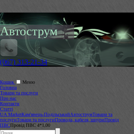
Автострум
(067) 313-21-34
Кошик
Меню
Головна
Товари та послуги
Про нас
Контакти
Статті
UA Market
Кам'янець-Подільський
Автострум
Товари та
послуги
Товари та послуги
Провода, кабеля, шнури
Провід
ПВС
Провід ПВС 4*1,00