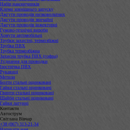
Набір наконечників
Клеми зовнішньго запуску
Джгути проводів низковольтних
Джгути проводів звичайні
Джгути проводів інжекторні
Гумово-технічні вироби
Хомути автомобільні
Трубки захистні, термозбіжні
Трубка ПВХ
Трубка термозбіжна
Захисна трубка ПВХ (гофра)
З'єднання для проводки
Ізострічка ПВХ
Рукавиці
Метизи
Болти стальні оцинковані
Гайки стальні оцинковані
Гвинти стальні оцинковані
Шайби стальні оцинковані
Гайки латунні
Контакти
Автострум
Світлана Вівчар
+38 (067) 313-21-34
Написати нам