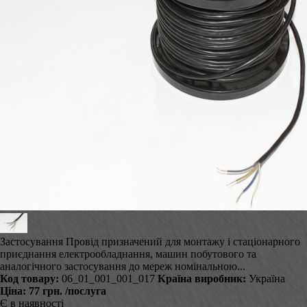
Застосування Провід призначений для монтажу і стаціонарного
приєднання електрообладнання, машин побутового та
аналогічного застосування до мереж номінальною...
Код товару:
06_01_001_001_017
Країна виробник:
Україна
Ціна:
77 грн.
/послуга
Є в наявності