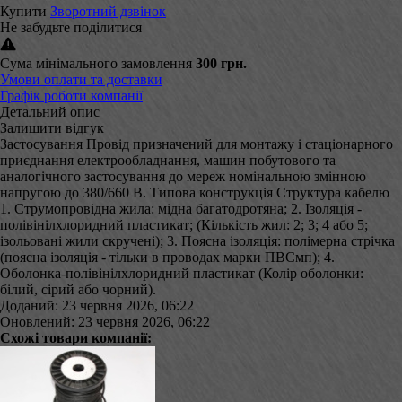
Купити
Зворотний дзвінок
Не забудьте поділитися
Сума мінімального замовлення
300 грн.
Умови оплати та доставки
Графік роботи компанії
Детальний опис
Залишити відгук
Застосування Провід призначений для монтажу і стаціонарного
приєднання електрообладнання, машин побутового та
аналогічного застосування до мереж номінальною змінною
напругою до 380/660 В. Типова конструкція Структура кабелю
1. Струмопровідна жила: мідна багатодротяна; 2. Ізоляція -
полівінілхлоридний пластикат; (Кількість жил: 2; 3; 4 або 5;
ізольовані жили скручені); 3. Поясна ізоляція: полімерна стрічка
(поясна ізоляція - тільки в проводах марки ПВСмп); 4.
Оболонка-полівінілхлоридний пластикат (Колір оболонки:
білий, сірий або чорний).
Доданий: 23 червня 2026, 06:22
Оновлений: 23 червня 2026, 06:22
Схожі товари компанії: