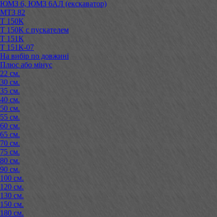
ЮМЗ 6, ЮМЗ 6АЛ (екскаватор)
МТЗ 82
Т 150К
Т 150К с пускателем
Т 151К
Т 151К-07
На вибір по довжині
Плюс або мінус
22 см.
30 см.
35 см.
40 см.
50 см.
55 см.
60 см.
65 см.
70 см.
75 см.
80 см.
90 см.
100 см.
120 см.
130 см.
150 см.
180 см.