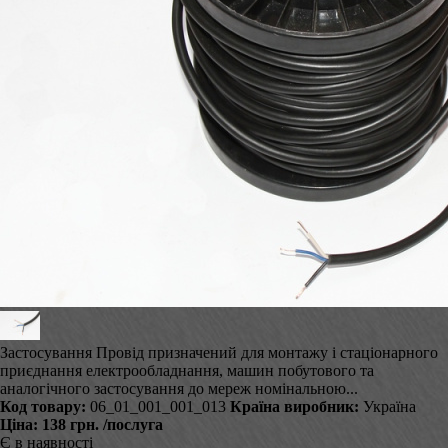
Застосування Провід призначений для монтажу і стаціонарного
приєднання електрообладнання, машин побутового та
аналогічного застосування до мереж номінальною...
Код товару:
06_01_001_001_013
Країна виробник:
Україна
Ціна:
138 грн.
/послуга
Є в наявності