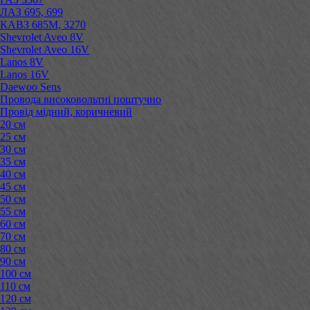
ЛАЗ 695, 699
КАВЗ 685М, 3270
Shevrolet Aveo 8V
Shevrolet Aveo 16V
Lanos 8V
Lanos 16V
Daewoo Sens
Провода високовольтні поштучно
Провід мідний, коричневий
20 см
25 см
30 см
35 см
40 см
45 см
50 см
55 см
60 см
70 см
80 см
90 см
100 см
110 см
120 см