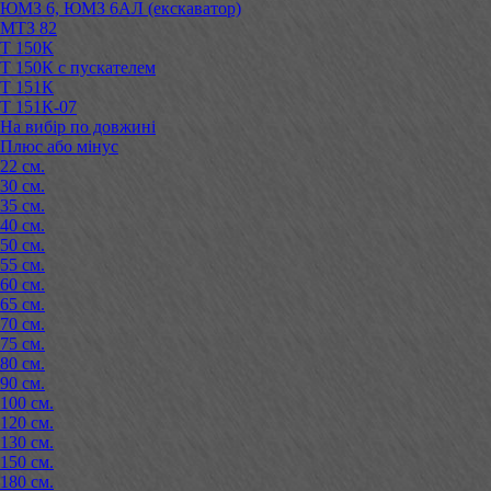
ЮМЗ 6, ЮМЗ 6АЛ (екскаватор)
МТЗ 82
Т 150К
Т 150К с пускателем
Т 151К
Т 151К-07
На вибір по довжині
Плюс або мінус
22 см.
30 см.
35 см.
40 см.
50 см.
55 см.
60 см.
65 см.
70 см.
75 см.
80 см.
90 см.
100 см.
120 см.
130 см.
150 см.
180 см.