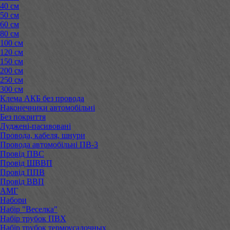
40 см
50 см
60 см
80 см
100 см
120 см
150 см
200 см
250 см
300 см
Клема АКБ без провода
Наконечники автомобільні
Без покриття
Луджені-пасивовані
Провода, кабеля, шнури
Провода автомобільні ПВ-3
Провід ПВС
Провід ШВВП
Провід ППВ
Провід ВВП
АМГ
Набори
Набір "Веселка"
Набір трубок ПВХ
Набір трубок термоусадочных