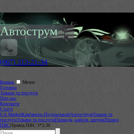
Автострум
(067) 313-21-34
Кошик
Меню
Головна
Товари та послуги
Про нас
Контакти
Статті
UA Market
Кам'янець-Подільський
Автострум
Товари та
послуги
Товари та послуги
Провода, кабеля, шнури
Провід
ПВС
Провід ПВС 3*2,50