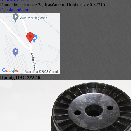
Голосківське шосе 2а, Кам'янець-Подільський 32315
Графік роботи
Провід ПВС 3*2,50