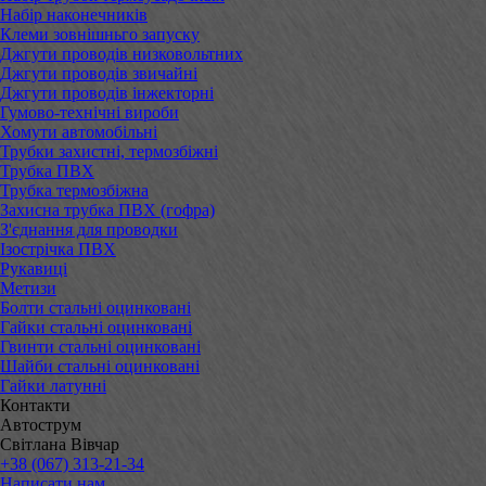
Набір наконечників
Клеми зовнішньго запуску
Джгути проводів низковольтних
Джгути проводів звичайні
Джгути проводів інжекторні
Гумово-технічні вироби
Хомути автомобільні
Трубки захистні, термозбіжні
Трубка ПВХ
Трубка термозбіжна
Захисна трубка ПВХ (гофра)
З'єднання для проводки
Ізострічка ПВХ
Рукавиці
Метизи
Болти стальні оцинковані
Гайки стальні оцинковані
Гвинти стальні оцинковані
Шайби стальні оцинковані
Гайки латунні
Контакти
Автострум
Світлана Вівчар
+38 (067) 313-21-34
Написати нам