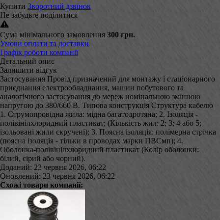
Купити
Зворотний дзвінок
Не забудьте поділитися
Сума мінімального замовлення
300 грн.
Умови оплати та доставки
Графік роботи компанії
Детальний опис
Залишити відгук
Застосування Провід призначений для монтажу і стаціонарного
приєднання електрообладнання, машин побутового та
аналогічного застосування до мереж номінальною змінною
напругою до 380/660 В. Типова конструкція Структура кабелю
1. Струмопровідна жила: мідна багатодротяна; 2. Ізоляція -
полівінілхлоридний пластикат; (Кількість жил: 2; 3; 4 або 5;
ізольовані жили скручені); 3. Поясна ізоляція: полімерна стрічка
(поясна ізоляція - тільки в проводах марки ПВСмп); 4.
Оболонка-полівінілхлоридний пластикат (Колір оболонки:
білий, сірий або чорний).
Доданий: 23 червня 2026, 06:22
Оновлений: 23 червня 2026, 06:22
Схожі товари компанії: