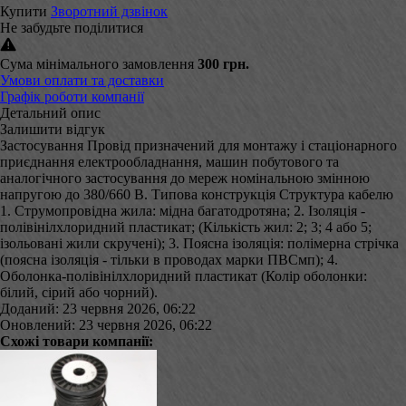
Купити
Зворотний дзвінок
Не забудьте поділитися
Сума мінімального замовлення
300 грн.
Умови оплати та доставки
Графік роботи компанії
Детальний опис
Залишити відгук
Застосування Провід призначений для монтажу і стаціонарного
приєднання електрообладнання, машин побутового та
аналогічного застосування до мереж номінальною змінною
напругою до 380/660 В. Типова конструкція Структура кабелю
1. Струмопровідна жила: мідна багатодротяна; 2. Ізоляція -
полівінілхлоридний пластикат; (Кількість жил: 2; 3; 4 або 5;
ізольовані жили скручені); 3. Поясна ізоляція: полімерна стрічка
(поясна ізоляція - тільки в проводах марки ПВСмп); 4.
Оболонка-полівінілхлоридний пластикат (Колір оболонки:
білий, сірий або чорний).
Доданий: 23 червня 2026, 06:22
Оновлений: 23 червня 2026, 06:22
Схожі товари компанії: