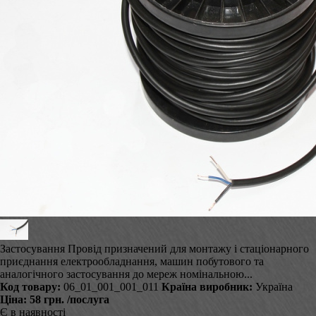
Застосування Провід призначений для монтажу і стаціонарного
приєднання електрообладнання, машин побутового та
аналогічного застосування до мереж номінальною...
Код товару:
06_01_001_001_011
Країна виробник:
Україна
Ціна:
58 грн.
/послуга
Є в наявності