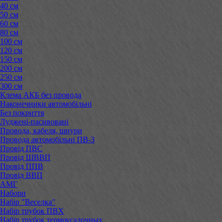
40 см
50 см
60 см
80 см
100 см
120 см
150 см
200 см
250 см
300 см
Клема АКБ без провода
Наконечники автомобільні
Без покриття
Луджені-пасивовані
Провода, кабеля, шнури
Провода автомобільні ПВ-3
Провід ПВС
Провід ШВВП
Провід ППВ
Провід ВВП
АМГ
Набори
Набір "Веселка"
Набір трубок ПВХ
Набір трубок термоусадочных