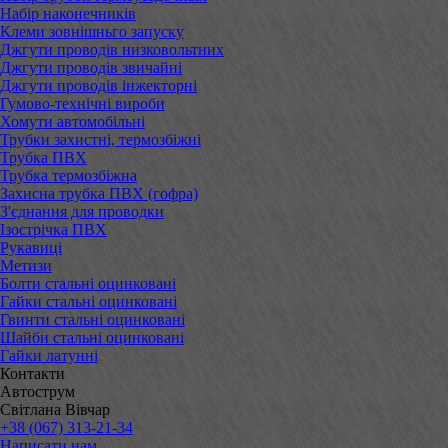
Набір наконечників
Клеми зовнішньго запуску
Джгути проводів низковольтних
Джгути проводів звичайні
Джгути проводів інжекторні
Гумово-технічні вироби
Хомути автомобільні
Трубки захистні, термозбіжні
Трубка ПВХ
Трубка термозбіжна
Захисна трубка ПВХ (гофра)
З'єднання для проводки
Ізострічка ПВХ
Рукавиці
Метизи
Болти стальні оцинковані
Гайки стальні оцинковані
Гвинти стальні оцинковані
Шайби стальні оцинковані
Гайки латунні
Контакти
Автострум
Світлана Вівчар
+38 (067) 313-21-34
Написати нам