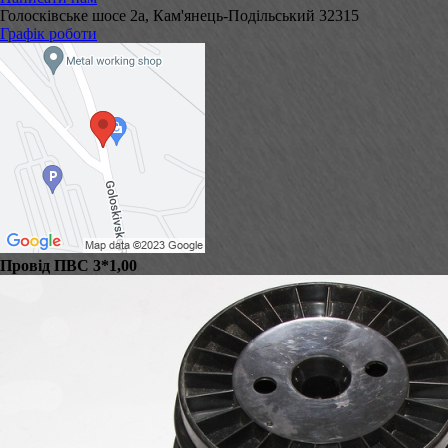
Голосківське шосе 2а, Кам'янець-Подільський 32315
Графік роботи
Провід ПВС 3*1,00