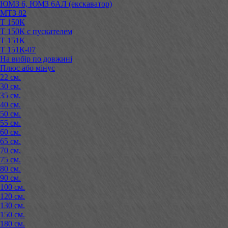
ЮМЗ 6, ЮМЗ 6АЛ (екскаватор)
МТЗ 82
Т 150К
Т 150К с пускателем
Т 151К
Т 151К-07
На вибір по довжині
Плюс або мінус
22 см.
30 см.
35 см.
40 см.
50 см.
55 см.
60 см.
65 см.
70 см.
75 см.
80 см.
90 см.
100 см.
120 см.
130 см.
150 см.
180 см.