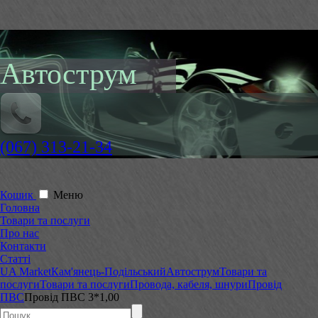
Автострум
(067) 313-21-34
Кошик
Меню
Головна
Товари та послуги
Про нас
Контакти
Статті
UA Market
Кам'янець-Подільський
Автострум
Товари та
послуги
Товари та послуги
Провода, кабеля, шнури
Провід
ПВС
Провід ПВС 3*1,00