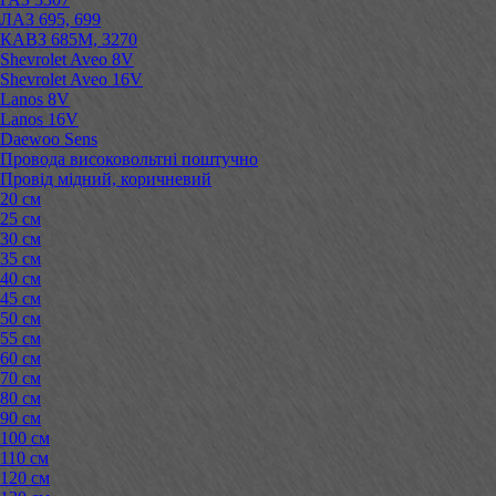
ЛАЗ 695, 699
КАВЗ 685М, 3270
Shevrolet Aveo 8V
Shevrolet Aveo 16V
Lanos 8V
Lanos 16V
Daewoo Sens
Провода високовольтні поштучно
Провід мідний, коричневий
20 см
25 см
30 см
35 см
40 см
45 см
50 см
55 см
60 см
70 см
80 см
90 см
100 см
110 см
120 см