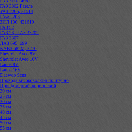
ГАЗ 3110 (406)
ГАЗ 3302 Газель
УАЗ 2206, 31514
РАФ 2203
ЗИЛ 130, 431610
ГАЗ 52
ГАЗ 53, ПАЗ 33205
ГАЗ 3307
ЛАЗ 695, 699
КАВЗ 685М, 3270
Shevrolet Aveo 8V
Shevrolet Aveo 16V
Lanos 8V
Lanos 16V
Daewoo Sens
Провода високовольтні поштучно
Провід мідний, коричневий
20 см
25 см
30 см
35 см
40 см
45 см
50 см
55 см