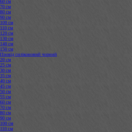
60 см
70 см
80 см
90 см
100 см
110 см
120 см
130 см
140 см
150 см
Провід силіконовий чорний
20 см
25 см
30 см
35 см
40 см
45 см
50 см
55 см
60 см
70 см
80 см
90 см
100 см
110 см