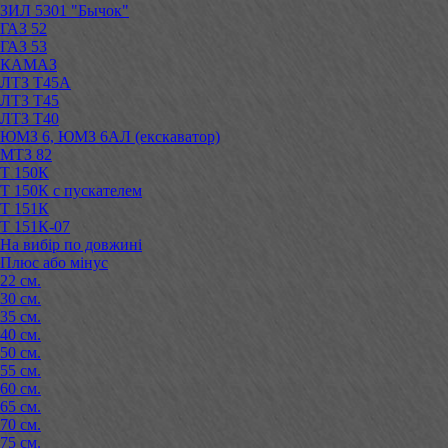
ЗИЛ 5301 "Бычок"
ГАЗ 52
ГАЗ 53
КАМАЗ
ЛТЗ Т45А
ЛТЗ Т45
ЛТЗ Т40
ЮМЗ 6, ЮМЗ 6АЛ (екскаватор)
МТЗ 82
Т 150К
Т 150К с пускателем
Т 151К
Т 151К-07
На вибір по довжині
Плюс або мінус
22 см.
30 см.
35 см.
40 см.
50 см.
55 см.
60 см.
65 см.
70 см.
75 см.