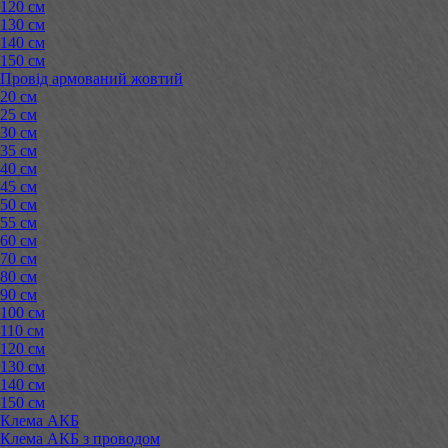
120 см
130 см
140 см
150 см
Провід армований жовтий
20 см
25 см
30 см
35 см
40 см
45 см
50 см
55 см
60 см
70 см
80 см
90 см
100 см
110 см
120 см
130 см
140 см
150 см
Клема АКБ
Клема АКБ з проводом