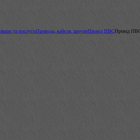
овари та послуги
Провода, кабеля, шнури
Провід ПВС
Провід ПВС