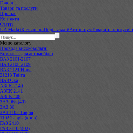
Головна
Товари та послуги
Про нас
Контакти
Статті
UA Market
Кам'янець-Подільський
Автострум
Товари та послуги
Т
Меню
каталогу
Провода високовольтні
Комплект для автомобілю
ВАЗ 2101-2107
ВАЗ 2108-2109
ВАЗ 2121 Нива
21213 Тайга
ВАЗ Ока
АЗЛК 2140
АЗЛК 2141
АЗЛК 408
ЗАЗ 968 (40)
ЗАЗ 30
ЗАЗ 1102 Таврія
1102 Таврія (крив)
ГАЗ 2410
ГАЗ 3110 (402)