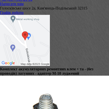
Написати нам
Голосківське шосе 2а, Кам'янець-Подільський 32315
Графік роботи
Комплект акумуляторних ремонтних клем + та - (без
проводів) латунних - адаптер М-10 луджений