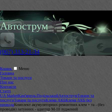
Автострум
(067) 313-21-34
Кошик
Меню
Головна
Товари та послуги
Про нас
Контакти
Статті
UA Market
Кам'янець-Подільський
Автострум
Товари та
послуги
Товари та послуги
Клема АКБ
Клема АКБ без
провода
Комплект акумуляторних ремонтних клем + та - (без
проводів) латунних - адаптер М-10 луджений