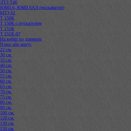
ЛТЗ Т40
ЮМЗ 6, ЮМЗ 6АЛ (екскаватор)
МТЗ 82
Т 150К
Т 150К с пускателем
Т 151К
Т 151К-07
На вибір по довжині
Плюс або мінус
22 см.
30 см.
35 см.
40 см.
50 см.
55 см.
60 см.
65 см.
70 см.
75 см.
80 см.
90 см.
100 см.
120 см.
130 см.
150 см.