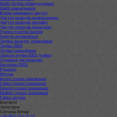
Набір трубок термоусадочных
Набір наконечників
Клеми зовнішньго запуску
Джгути проводів низковольтних
Джгути проводів звичайні
Джгути проводів інжекторні
Гумово-технічні вироби
Хомути автомобільні
Трубки захистні, термозбіжні
Трубка ПВХ
Трубка термозбіжна
Захисна трубка ПВХ (гофра)
З'єднання для проводки
Ізострічка ПВХ
Рукавиці
Метизи
Болти стальні оцинковані
Гайки стальні оцинковані
Гвинти стальні оцинковані
Шайби стальні оцинковані
Гайки латунні
Контакти
Автострум
Світлана Вівчар
+38 (067) 313-21-34