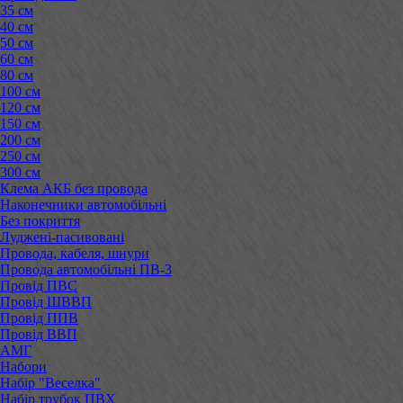
35 см
40 см
50 см
60 см
80 см
100 см
120 см
150 см
200 см
250 см
300 см
Клема АКБ без провода
Наконечники автомобільні
Без покриття
Луджені-пасивовані
Провода, кабеля, шнури
Провода автомобільні ПВ-3
Провід ПВС
Провід ШВВП
Провід ППВ
Провід ВВП
АМГ
Набори
Набір "Веселка"
Набір трубок ПВХ