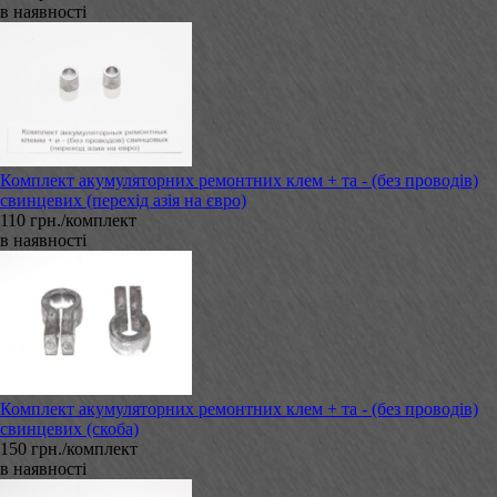
в наявності
Комплект акумуляторних ремонтних клем + та - (без проводів)
свинцевих (перехід азія на євро)
110 грн./комплект
в наявності
Комплект акумуляторних ремонтних клем + та - (без проводів)
свинцевих (скоба)
150 грн./комплект
в наявності