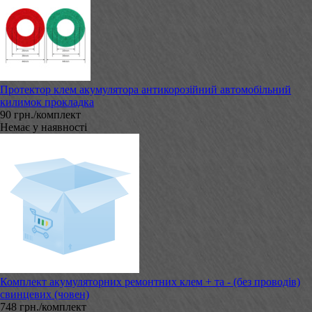
Протектор клем акумулятора антикорозійний автомобільний
килимок прокладка
90 грн./комплект
Немає у наявності
Комплект акумуляторних ремонтних клем + та - (без проводів)
свинцевих (човен)
748 грн./комплект