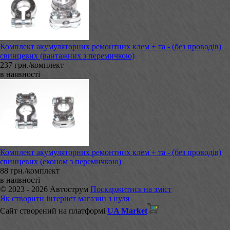
Комплект акумуляторних ремонтних клем + та - (без проводів)
свинцевих (вантажних з перемичкою)
237 грн./комплект
в наявності
Комплект акумуляторних ремонтних клем + та - (без проводів)
свинцевих (економ з перемичкою)
88 грн./комплект
в наявності
© 2023 - 2026 Автострум
Поскаржитися на зміст
Як створити інтернет магазин з нуля
Сайт створений на платформі
UA Market