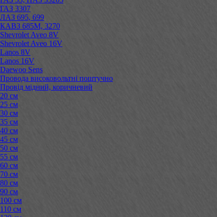
ГАЗ 3307
ЛАЗ 695, 699
КАВЗ 685М, 3270
Shevrolet Aveo 8V
Shevrolet Aveo 16V
Lanos 8V
Lanos 16V
Daewoo Sens
Провода високовольтні поштучно
Провід мідний, коричневий
20 см
25 см
30 см
35 см
40 см
45 см
50 см
55 см
60 см
70 см
80 см
90 см
100 см
110 см