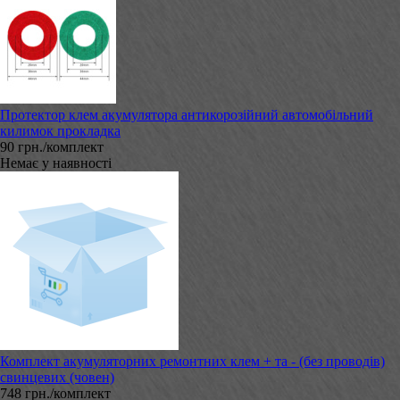
Протектор клем акумулятора антикорозійний автомобільний
килимок прокладка
90 грн./комплект
Немає у наявності
Комплект акумуляторних ремонтних клем + та - (без проводів)
свинцевих (човен)
748 грн./комплект