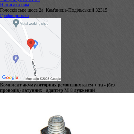
Написати нам
Голосківське шосе 2а, Кам'янець-Подільський 32315
Графік роботи
Комплект акумуляторних ремонтних клем + та - (без
проводів) латунних - адаптер М-8 луджений