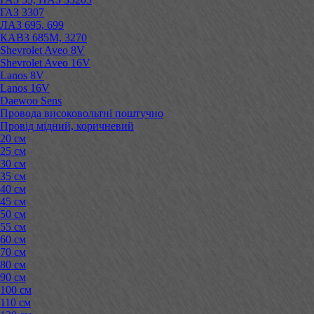
ГАЗ 3307
ЛАЗ 695, 699
КАВЗ 685М, 3270
Shevrolet Aveo 8V
Shevrolet Aveo 16V
Lanos 8V
Lanos 16V
Daewoo Sens
Провода високовольтні поштучно
Провід мідний, коричневий
20 см
25 см
30 см
35 см
40 см
45 см
50 см
55 см
60 см
70 см
80 см
90 см
100 см
110 см