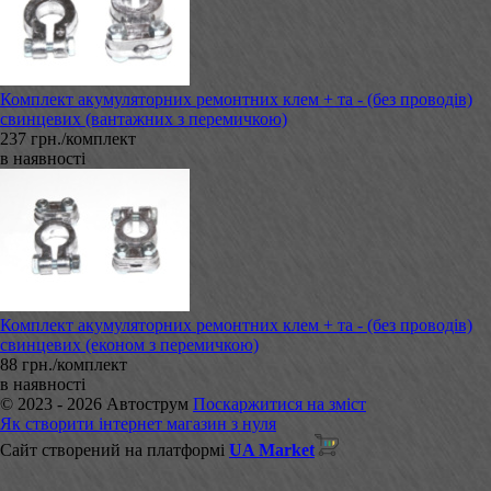
Комплект акумуляторних ремонтних клем + та - (без проводів)
свинцевих (вантажних з перемичкою)
237 грн./комплект
в наявності
Комплект акумуляторних ремонтних клем + та - (без проводів)
свинцевих (економ з перемичкою)
88 грн./комплект
в наявності
© 2023 - 2026 Автострум
Поскаржитися на зміст
Як створити інтернет магазин з нуля
Сайт створений на платформі
UA Market