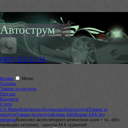
Автострум
(067) 313-21-34
Кошик
Меню
Головна
Товари та послуги
Про нас
Контакти
Статті
UA Market
Кам'янець-Подільський
Автострум
Товари та
послуги
Товари та послуги
Клема АКБ
Клема АКБ без
провода
Комплект акумуляторних ремонтних клем + та - (без
проводів) латунних - адаптер М-8 луджений