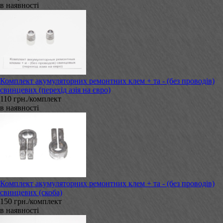
в наявності
Комплект акумуляторних ремонтних клем + та - (без проводів)
свинцевих (перехід азія на євро)
110 грн./комплект
в наявності
Комплект акумуляторних ремонтних клем + та - (без проводів)
свинцевих (скоба)
150 грн./комплект
в наявності