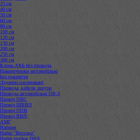
35 см
40 см
50 см
60 см
80 см
100 см
120 см
150 см
200 см
250 см
300 см
Клема АКБ без провода
Наконечники автомобільні
Без покриття
Луджені-пасивовані
Провода, кабеля, шнури
Провода автомобільні ПВ-3
Провід ПВС
Провід ШВВП
Провід ППВ
Провід ВВП
АМГ
Набори
Набір "Веселка"
Набір трубок ПВХ