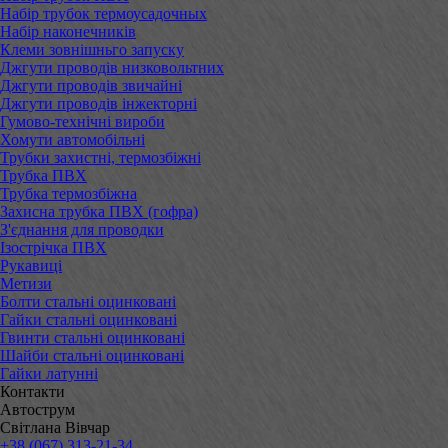
Набір трубок термоусадочных
Набір наконечників
Клеми зовнішньго запуску
Джгути проводів низковольтних
Джгути проводів звичайні
Джгути проводів інжекторні
Гумово-технічні вироби
Хомути автомобільні
Трубки захистні, термозбіжні
Трубка ПВХ
Трубка термозбіжна
Захисна трубка ПВХ (гофра)
З'єднання для проводки
Ізострічка ПВХ
Рукавиці
Метизи
Болти стальні оцинковані
Гайки стальні оцинковані
Гвинти стальні оцинковані
Шайби стальні оцинковані
Гайки латунні
Контакти
Автострум
Світлана Вівчар
+38 (067) 313-21-34