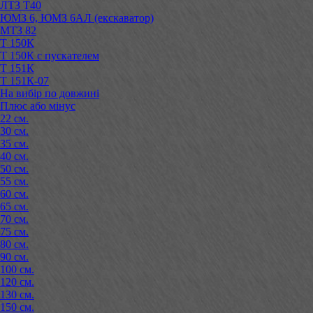
ЛТЗ Т40
ЮМЗ 6, ЮМЗ 6АЛ (екскаватор)
МТЗ 82
Т 150К
Т 150К с пускателем
Т 151К
Т 151К-07
На вибір по довжині
Плюс або мінус
22 см.
30 см.
35 см.
40 см.
50 см.
55 см.
60 см.
65 см.
70 см.
75 см.
80 см.
90 см.
100 см.
120 см.
130 см.
150 см.