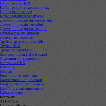
Набір трубок ПВХ
Набір трубок термоусадочных
Набір наконечників
Клеми зовнішньго запуску
Джгути проводів низковольтних
Джгути проводів звичайні
Джгути проводів інжекторні
Гумово-технічні вироби
Хомути автомобільні
Трубки захистні, термозбіжні
Трубка ПВХ
Трубка термозбіжна
Захисна трубка ПВХ (гофра)
З'єднання для проводки
Ізострічка ПВХ
Рукавиці
Метизи
Болти стальні оцинковані
Гайки стальні оцинковані
Гвинти стальні оцинковані
Шайби стальні оцинковані
Гайки латунні
Контакти
Автострум
Світлана Вівчар