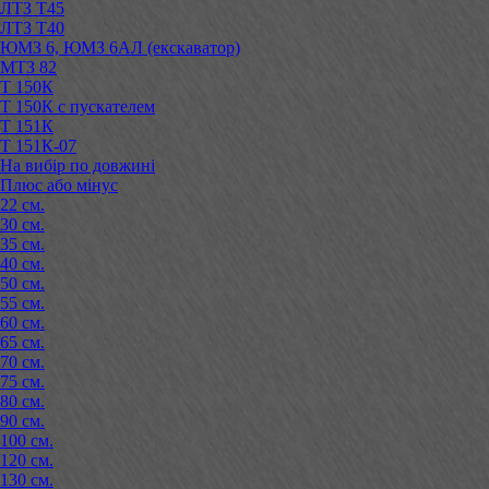
ЛТЗ Т45
ЛТЗ Т40
ЮМЗ 6, ЮМЗ 6АЛ (екскаватор)
МТЗ 82
Т 150К
Т 150К с пускателем
Т 151К
Т 151К-07
На вибір по довжині
Плюс або мінус
22 см.
30 см.
35 см.
40 см.
50 см.
55 см.
60 см.
65 см.
70 см.
75 см.
80 см.
90 см.
100 см.
120 см.
130 см.