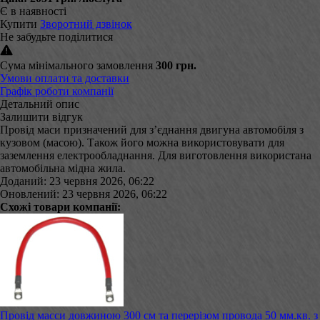
Є в наявності
Купити
Зворотний дзвінок
Не забудьте поділитися
Сума мінімального замовлення
300 грн.
Умови оплати та доставки
Графік роботи компанії
Детальний опис
Залишити відгук
Провід маси призначений для з’єднання двигуна автомобіля з
кузовом (масою). Також його можна використовувати для
заземлення електрообладнання. Для виготовлення використана
автомобільна мідна жила.
Доданий: 23 червня 2026, 06:22
Оновлений: 23 червня 2026, 06:22
Схожі товари компанії:
Провід масси довжиною 300 см та перерізом провода 50 мм.кв. з