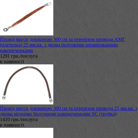
Провід масси довжиною 300 см та перерізом провода АМГ
(плетенка) 25 мм.кв. з двома болтовими штампованими
наконечниками
1291 грн./послуга
в наявності
Провід масси довжиною 300 см та перерізом провода 25 мм.кв. з
двома мідними болтовими наконечниками SC (трубка)
1410 грн./послуга
в наявності