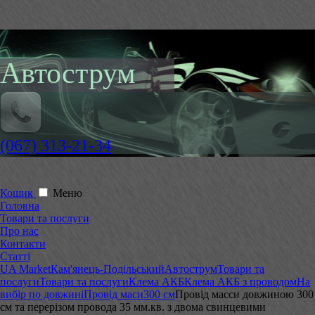
Автострум
(067) 313-21-34
Кошик
Меню
Головна
Товари та послуги
Про нас
Контакти
Статті
UA Market
Кам'янець-Подільський
Автострум
Товари та
послуги
Товари та послуги
Клема АКБ
Клема АКБ з проводом
На
вибір по довжині
Провід маси
300 см
Провід масси довжиною 300
см та перерізом провода 35 мм.кв. з двома свинцевими