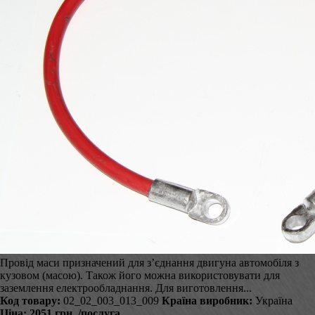
Провід маси призначений для з’єднання двигуна автомобіля з
кузовом (масою). Також його можна використовувати для
заземлення електрообладнання. Для виготовлення...
Код товару:
02_02_003_013_009
Країна виробник:
Україна
Ціна:
2051 грн.
/послуга