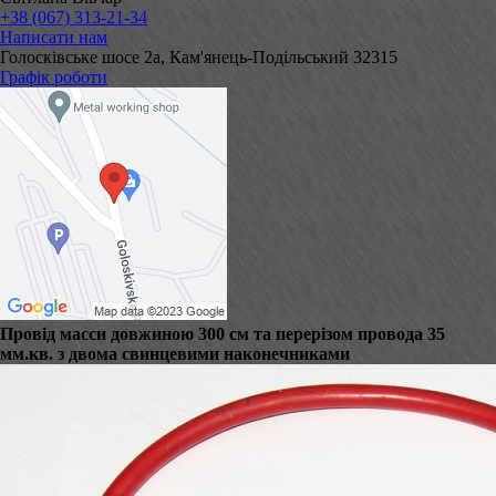
+38 (067) 313-21-34
Написати нам
Голосківське шосе 2а, Кам'янець-Подільський 32315
Графік роботи
Провід масси довжиною 300 см та перерізом провода 35
мм.кв. з двома свинцевими наконечниками