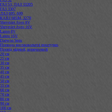
ГАЗ 53, ПАЗ 33205
ГАЗ 3307
ЛАЗ 695, 699
КАВЗ 685М, 3270
Shevrolet Aveo 8V
Shevrolet Aveo 16V
Lanos 8V
Lanos 16V
Daewoo Sens
Провода високовольтні поштучно
Провід мідний, коричневий
20 см
25 см
30 см
35 см
40 см
45 см
50 см
55 см
60 см
70 см
80 см
90 см
100 см