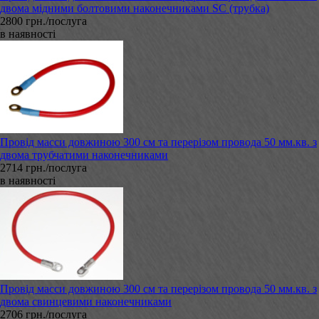
двома мідними болтовими наконечниками SC (трубка)
2800 грн./послуга
в наявності
Провід масси довжиною 300 см та перерізом провода 50 мм.кв. з
двома трубчатими наконечниками
2714 грн./послуга
в наявності
Провід масси довжиною 300 см та перерізом провода 50 мм.кв. з
двома свинцевими наконечниками
2706 грн./послуга