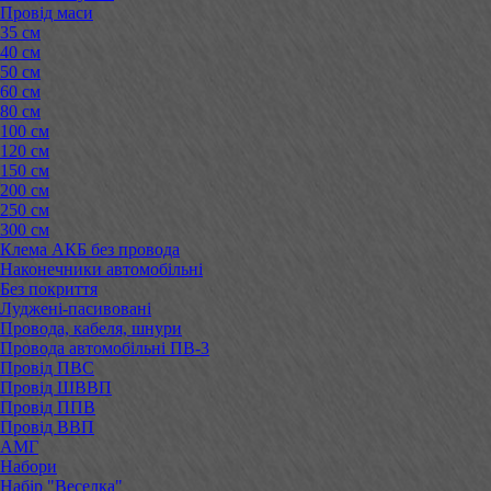
Провід маси
35 см
40 см
50 см
60 см
80 см
100 см
120 см
150 см
200 см
250 см
300 см
Клема АКБ без провода
Наконечники автомобільні
Без покриття
Луджені-пасивовані
Провода, кабеля, шнури
Провода автомобільні ПВ-3
Провід ПВС
Провід ШВВП
Провід ППВ
Провід ВВП
АМГ
Набори
Набір "Веселка"