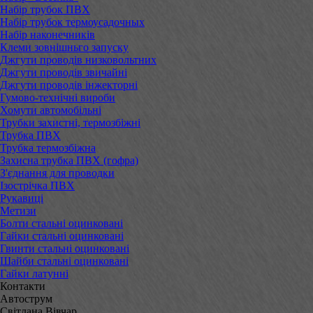
Набір трубок ПВХ
Набір трубок термоусадочных
Набір наконечників
Клеми зовнішньго запуску
Джгути проводів низковольтних
Джгути проводів звичайні
Джгути проводів інжекторні
Гумово-технічні вироби
Хомути автомобільні
Трубки захистні, термозбіжні
Трубка ПВХ
Трубка термозбіжна
Захисна трубка ПВХ (гофра)
З'єднання для проводки
Ізострічка ПВХ
Рукавиці
Метизи
Болти стальні оцинковані
Гайки стальні оцинковані
Гвинти стальні оцинковані
Шайби стальні оцинковані
Гайки латунні
Контакти
Автострум
Світлана Вівчар