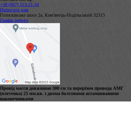
+38 (067) 313-21-34
Написати нам
Голосківське шосе 2а, Кам'янець-Подільський 32315
Графік роботи
Провід масси довжиною 300 см та перерізом провода АМГ
(плетенка) 25 мм.кв. з двома болтовими штампованими
наконечниками