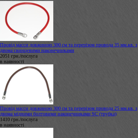
Провід масси довжиною 300 см та перерізом провода 35 мм.кв. з
двома свинцевими наконечниками
2051 грн./послуга
в наявності
Провід масси довжиною 300 см та перерізом провода 25 мм.кв. з
двома мідними болтовими наконечниками SC (трубка)
1410 грн./послуга
в наявності