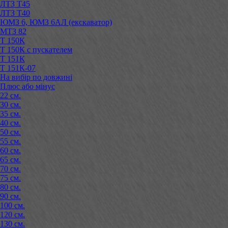
ЛТЗ Т45
ЛТЗ Т40
ЮМЗ 6, ЮМЗ 6АЛ (екскаватор)
МТЗ 82
Т 150К
Т 150К с пускателем
Т 151К
Т 151К-07
На вибір по довжині
Плюс або мінус
22 см.
30 см.
35 см.
40 см.
50 см.
55 см.
60 см.
65 см.
70 см.
75 см.
80 см.
90 см.
100 см.
120 см.
130 см.