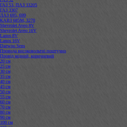
ГАЗ 53, ПАЗ 33205
ГАЗ 3307
ЛАЗ 695, 699
КАВЗ 685М, 3270
Shevrolet Aveo 8V
Shevrolet Aveo 16V
Lanos 8V
Lanos 16V
Daewoo Sens
Провода високовольтні поштучно
Провід мідний, коричневий
20 см
25 см
30 см
35 см
40 см
45 см
50 см
55 см
60 см
70 см
80 см
90 см
100 см