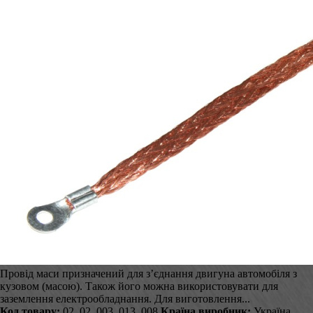
Провід маси призначений для з’єднання двигуна автомобіля з
кузовом (масою). Також його можна використовувати для
заземлення електрообладнання. Для виготовлення...
Код товару:
02_02_003_013_008
Країна виробник:
Україна