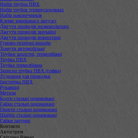
Набір трубок ПВХ
Набір трубок термоусадочных
Набір наконечників
Клеми зовнішньго запуску
Джгути проводів низковольтних
Джгути проводів звичайні
Джгути проводів інжекторні
Гумово-технічні вироби
Хомути автомобільні
Трубки захистні, термозбіжні
Трубка ПВХ
Трубка термозбіжна
Захисна трубка ПВХ (гофра)
З'єднання для проводки
Ізострічка ПВХ
Рукавиці
Метизи
Болти стальні оцинковані
Гайки стальні оцинковані
Гвинти стальні оцинковані
Шайби стальні оцинковані
Гайки латунні
Контакти
Автострум
Світлана Вівчар