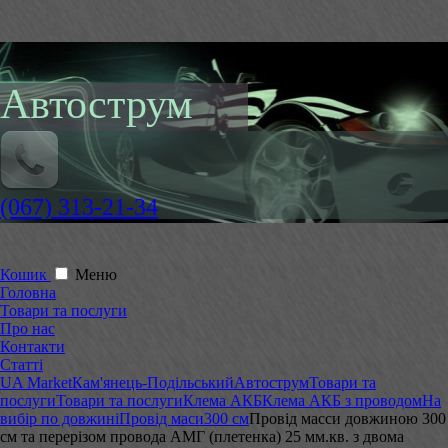
Автострум
(067) 313-21-34
Кошик
Меню
Головна
Товари та послуги
Про нас
Контакти
Статті
UA Market
Кам'янець-Подільський
Автострум
Товари та
послуги
Товари та послуги
Клема АКБ
Клема АКБ з проводом
На
вибір по довжині
Провід маси
300 см
Провід масси довжиною 300
см та перерізом провода АМГ (плетенка) 25 мм.кв. з двома