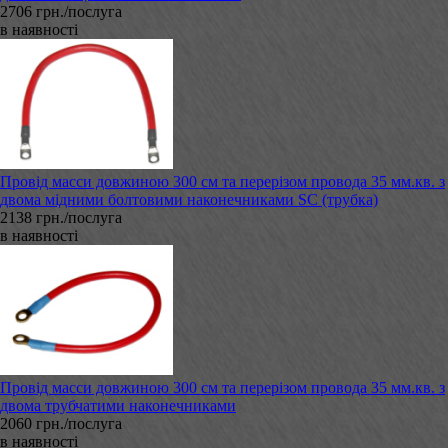
2706 грн./послуга
в наявності
Провід масси довжиною 300 см та перерізом провода 35 мм.кв. з
двома мідними болтовими наконечниками SC (трубка)
2138 грн./послуга
в наявності
Провід масси довжиною 300 см та перерізом провода 35 мм.кв. з
двома трубчатими наконечниками
2060 грн./послуга
в наявності