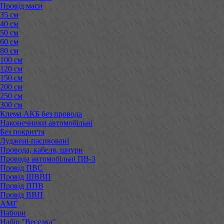
Провід маси
35 см
40 см
50 см
60 см
80 см
100 см
120 см
150 см
200 см
250 см
300 см
Клема АКБ без провода
Наконечники автомобільні
Без покриття
Луджені-пасивовані
Провода, кабеля, шнури
Провода автомобільні ПВ-3
Провід ПВС
Провід ШВВП
Провід ППВ
Провід ВВП
АМГ
Набори
Набір "Веселка"