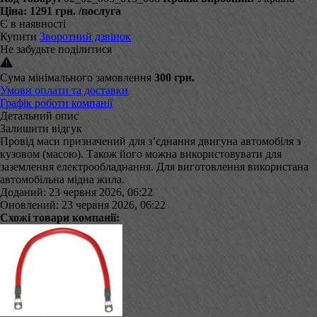
Ціна:
1291 грн.
/послуга
Є в наявності
Купити
Зворотний дзвінок
Не забудьте поділитися
Сума мінімального замовлення
300 грн.
Умови оплати та доставки
Графік роботи компанії
Детальний опис
Залишити відгук
Провід маси призначений для з’єднання двигуна автомобіля з
кузовом (масою). Також його можна використовувати для
заземлення електрообладнання. Для виготовлення використана
автомобільна мідна жила.
Доданий: 23 червня 2026, 06:22
Оновлений: 23 червня 2026, 06:22
Схожі товари компанії: