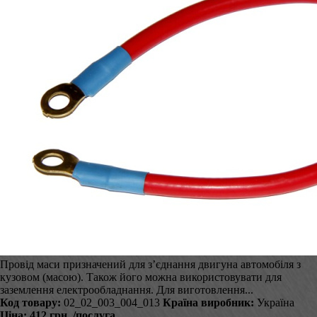
Провід маси призначений для з’єднання двигуна автомобіля з
кузовом (масою). Також його можна використовувати для
заземлення електрообладнання. Для виготовлення...
Код товару:
02_02_003_004_013
Країна виробник:
Україна
Ціна:
412 грн.
/послуга