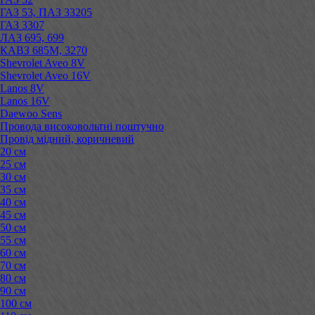
ГАЗ 53, ПАЗ 33205
ГАЗ 3307
ЛАЗ 695, 699
КАВЗ 685М, 3270
Shevrolet Aveo 8V
Shevrolet Aveo 16V
Lanos 8V
Lanos 16V
Daewoo Sens
Провода високовольтні поштучно
Провід мідний, коричневий
20 см
25 см
30 см
35 см
40 см
45 см
50 см
55 см
60 см
70 см
80 см
90 см
100 см