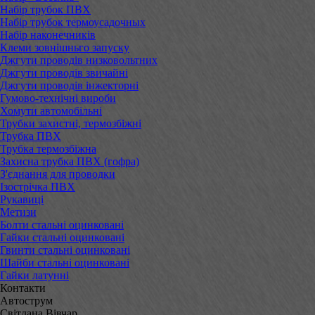
Набір трубок ПВХ
Набір трубок термоусадочных
Набір наконечників
Клеми зовнішньго запуску
Джгути проводів низковольтних
Джгути проводів звичайні
Джгути проводів інжекторні
Гумово-технічні вироби
Хомути автомобільні
Трубки захистні, термозбіжні
Трубка ПВХ
Трубка термозбіжна
Захисна трубка ПВХ (гофра)
З'єднання для проводки
Ізострічка ПВХ
Рукавиці
Метизи
Болти стальні оцинковані
Гайки стальні оцинковані
Гвинти стальні оцинковані
Шайби стальні оцинковані
Гайки латунні
Контакти
Автострум
Світлана Вівчар