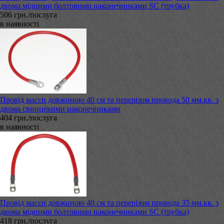
двома мідними болтовими наконечниками SC (трубка)
506 грн./послуга
в наявності
Провід масси довжиною 40 см та перерізом провода 50 мм.кв. з
двома свинцевими наконечниками
404 грн./послуга
в наявності
Провід масси довжиною 40 см та перерізом провода 35 мм.кв. з
двома мідними болтовими наконечниками SC (трубка)
418 грн./послуга