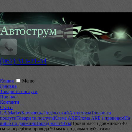
Автострум
(067) 313-21-34
Кошик
Меню
Головна
Товари та послуги
Про нас
Контакти
Статті
UA Market
Кам'янець-Подільський
Автострум
Товари та
послуги
Товари та послуги
Клема АКБ
Клема АКБ з проводом
На
вибір по довжині
Провід маси
40 см
Провід масси довжиною 40
см та перерізом провода 50 мм.кв. з двома трубчатими