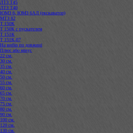
ЛТЗ Т45
ЛТЗ Т40
ЮМЗ 6, ЮМЗ 6АЛ (екскаватор)
МТЗ 82
Т 150К
Т 150К с пускателем
Т 151К
Т 151К-07
На вибір по довжині
Плюс або мінус
22 см.
30 см.
35 см.
40 см.
50 см.
55 см.
60 см.
65 см.
70 см.
75 см.
80 см.
90 см.
100 см.
120 см.
130 см.