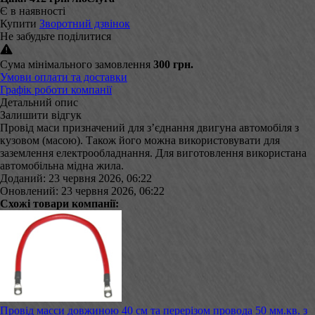
Є в наявності
Купити
Зворотний дзвінок
Не забудьте поділитися
Сума мінімального замовлення
300 грн.
Умови оплати та доставки
Графік роботи компанії
Детальний опис
Залишити відгук
Провід маси призначений для з’єднання двигуна автомобіля з
кузовом (масою). Також його можна використовувати для
заземлення електрообладнання. Для виготовлення використана
автомобільна мідна жила.
Доданий: 23 червня 2026, 06:22
Оновлений: 23 червня 2026, 06:22
Схожі товари компанії:
Провід масси довжиною 40 см та перерізом провода 50 мм.кв. з