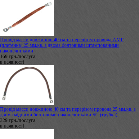
Провід масси довжиною 40 см та перерізом провода АМГ
(плетенка) 25 мм.кв. з двома болтовими штампованими
наконечниками
169 грн./послуга
в наявності
Провід масси довжиною 40 см та перерізом провода 25 мм.кв. з
двома мідними болтовими наконечниками SC (трубка)
329 грн./послуга
в наявності