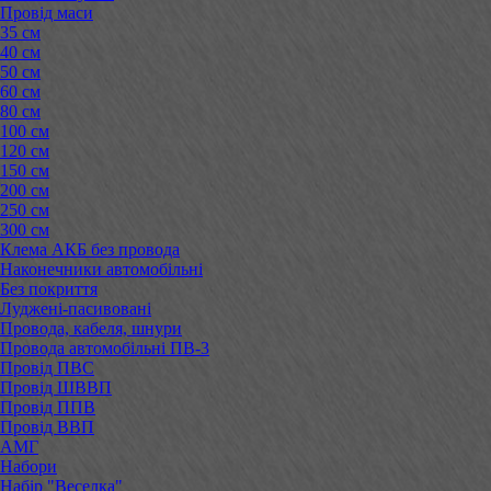
Провід маси
35 см
40 см
50 см
60 см
80 см
100 см
120 см
150 см
200 см
250 см
300 см
Клема АКБ без провода
Наконечники автомобільні
Без покриття
Луджені-пасивовані
Провода, кабеля, шнури
Провода автомобільні ПВ-3
Провід ПВС
Провід ШВВП
Провід ППВ
Провід ВВП
АМГ
Набори
Набір "Веселка"