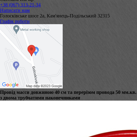
+38 (067) 313-21-34
Написати нам
Голосківське шосе 2а, Кам'янець-Подільський 32315
Графік роботи
Провід масси довжиною 40 см та перерізом провода 50 мм.кв.
з двома трубчатими наконечниками