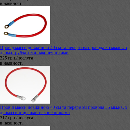
в наявності
Провід масси довжиною 40 см та перерізом провода 35 мм.кв. з
двома трубчатими наконечниками
325 грн./послуга
в наявності
Провід масси довжиною 40 см та перерізом провода 35 мм.кв. з
двома свинцевими наконечниками
317 грн./послуга
в наявності