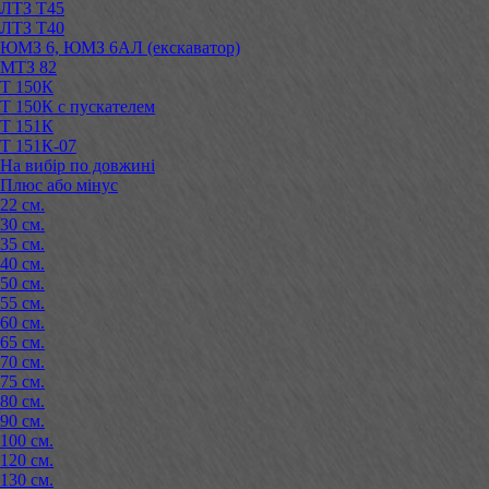
ЛТЗ Т45
ЛТЗ Т40
ЮМЗ 6, ЮМЗ 6АЛ (екскаватор)
МТЗ 82
Т 150К
Т 150К с пускателем
Т 151К
Т 151К-07
На вибір по довжині
Плюс або мінус
22 см.
30 см.
35 см.
40 см.
50 см.
55 см.
60 см.
65 см.
70 см.
75 см.
80 см.
90 см.
100 см.
120 см.
130 см.