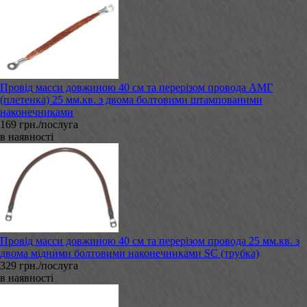
Провід масси довжиною 40 см та перерізом провода АМГ
(плетенка) 25 мм.кв. з двома болтовими штампованими
наконечниками
169 грн./послуга
в наявності
Провід масси довжиною 40 см та перерізом провода 25 мм.кв. з
двома мідними болтовими наконечниками SC (трубка)
329 грн./послуга
в наявності