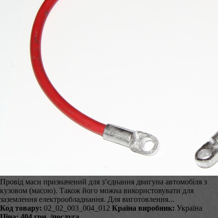
Провід маси призначений для з’єднання двигуна автомобіля з
кузовом (масою). Також його можна використовувати для
заземлення електрообладнання. Для виготовлення...
Код товару:
02_02_003_004_012
Країна виробник:
Україна
Ціна:
404 грн.
/послуга