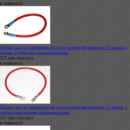
в наявності
Провід масси довжиною 40 см та перерізом провода 35 мм.кв. з
двома трубчатими наконечниками
325 грн./послуга
в наявності
Провід масси довжиною 40 см та перерізом провода 35 мм.кв. з
двома свинцевими наконечниками
317 грн./послуга
в наявності