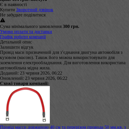
Є в наявності
Купити
Зворотний дзвінок
Не забудьте поділитися
Сума мінімального замовлення
300 грн.
Умови оплати та доставки
Графік роботи компанії
Детальний опис
Залишити відгук
Провід маси призначений для з’єднання двигуна автомобіля з
кузовом (масою). Також його можна використовувати для
заземлення електрообладнання. Для виготовлення використана
автомобільна мідна жила.
Доданий: 23 червня 2026, 06:22
Оновлений: 23 червня 2026, 06:22
Схожі товари компанії:
Провід масси довжиною 40 см та перерізом провода 50 мм.кв. з