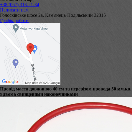
+38 (067) 313-21-34
Написати нам
Голосківське шосе 2а, Кам'янець-Подільський 32315
Графік роботи
Провід масси довжиною 40 см та перерізом провода 50 мм.кв.
з двома свинцевими наконечниками