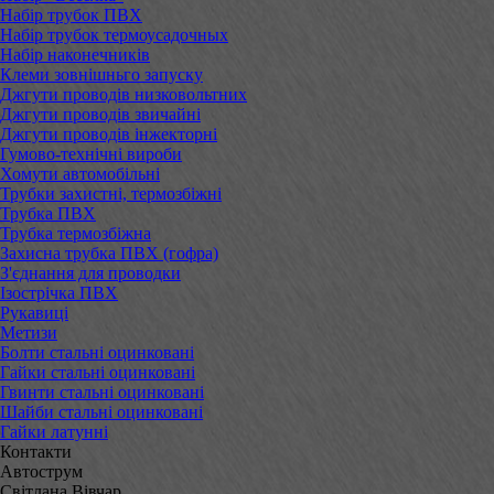
Набір трубок ПВХ
Набір трубок термоусадочных
Набір наконечників
Клеми зовнішньго запуску
Джгути проводів низковольтних
Джгути проводів звичайні
Джгути проводів інжекторні
Гумово-технічні вироби
Хомути автомобільні
Трубки захистні, термозбіжні
Трубка ПВХ
Трубка термозбіжна
Захисна трубка ПВХ (гофра)
З'єднання для проводки
Ізострічка ПВХ
Рукавиці
Метизи
Болти стальні оцинковані
Гайки стальні оцинковані
Гвинти стальні оцинковані
Шайби стальні оцинковані
Гайки латунні
Контакти
Автострум
Світлана Вівчар