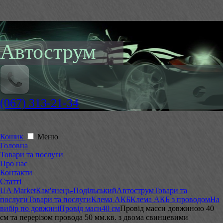
Автострум
(067) 313-21-34
Кошик
Меню
Головна
Товари та послуги
Про нас
Контакти
Статті
UA Market
Кам'янець-Подільський
Автострум
Товари та
послуги
Товари та послуги
Клема АКБ
Клема АКБ з проводом
На
вибір по довжині
Провід маси
40 см
Провід масси довжиною 40
см та перерізом провода 50 мм.кв. з двома свинцевими