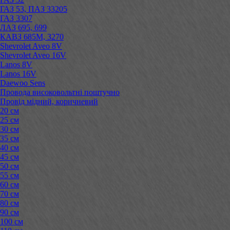
ГАЗ 53, ПАЗ 33205
ГАЗ 3307
ЛАЗ 695, 699
КАВЗ 685М, 3270
Shevrolet Aveo 8V
Shevrolet Aveo 16V
Lanos 8V
Lanos 16V
Daewoo Sens
Провода високовольтні поштучно
Провід мідний, коричневий
20 см
25 см
30 см
35 см
40 см
45 см
50 см
55 см
60 см
70 см
80 см
90 см
100 см