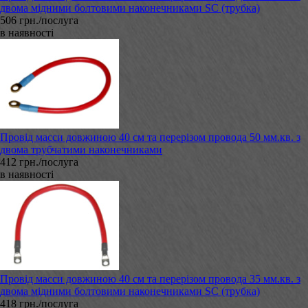
двома мідними болтовими наконечниками SC (трубка)
506 грн./послуга
в наявності
Провід масси довжиною 40 см та перерізом провода 50 мм.кв. з
двома трубчатими наконечниками
412 грн./послуга
в наявності
Провід масси довжиною 40 см та перерізом провода 35 мм.кв. з
двома мідними болтовими наконечниками SC (трубка)
418 грн./послуга