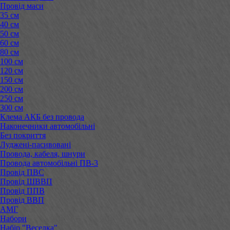
Провід маси
35 см
40 см
50 см
60 см
80 см
100 см
120 см
150 см
200 см
250 см
300 см
Клема АКБ без провода
Наконечники автомобільні
Без покриття
Луджені-пасивовані
Провода, кабеля, шнури
Провода автомобільні ПВ-3
Провід ПВС
Провід ШВВП
Провід ППВ
Провід ВВП
АМГ
Набори
Набір "Веселка"