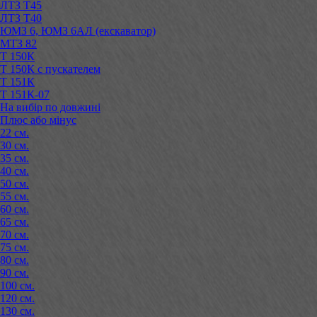
ЛТЗ Т45
ЛТЗ Т40
ЮМЗ 6, ЮМЗ 6АЛ (екскаватор)
МТЗ 82
Т 150К
Т 150К с пускателем
Т 151К
Т 151К-07
На вибір по довжині
Плюс або мінус
22 см.
30 см.
35 см.
40 см.
50 см.
55 см.
60 см.
65 см.
70 см.
75 см.
80 см.
90 см.
100 см.
120 см.
130 см.