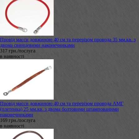
Провід масси довжиною 40 см та перерізом провода 35 мм.кв. з
двома свинцевими наконечниками
317 грн./послуга
в наявності
Провід масси довжиною 40 см та перерізом провода АМГ
(плетенка) 25 мм.кв. з двома болтовими штампованими
наконечниками
169 грн./послуга
в наявності