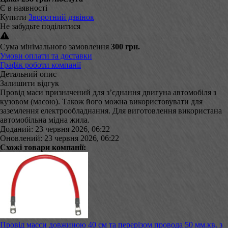
Є в наявності
Купити
Зворотний дзвінок
Не забудьте поділитися
Сума мінімального замовлення
300 грн.
Умови оплати та доставки
Графік роботи компанії
Детальний опис
Залишити відгук
Провід маси призначений для з’єднання двигуна автомобіля з
кузовом (масою). Також його можна використовувати для
заземлення електрообладнання. Для виготовлення використана
автомобільна мідна жила.
Доданий: 23 червня 2026, 06:22
Оновлений: 23 червня 2026, 06:22
Схожі товари компанії:
Провід масси довжиною 40 см та перерізом провода 50 мм.кв. з