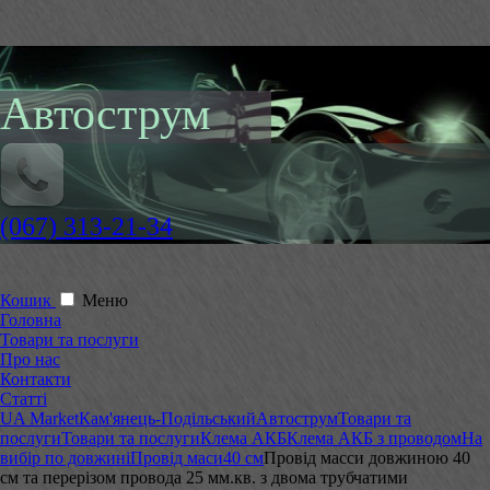
Автострум
(067) 313-21-34
Кошик
Меню
Головна
Товари та послуги
Про нас
Контакти
Статті
UA Market
Кам'янець-Подільський
Автострум
Товари та
послуги
Товари та послуги
Клема АКБ
Клема АКБ з проводом
На
вибір по довжині
Провід маси
40 см
Провід масси довжиною 40
см та перерізом провода 25 мм.кв. з двома трубчатими