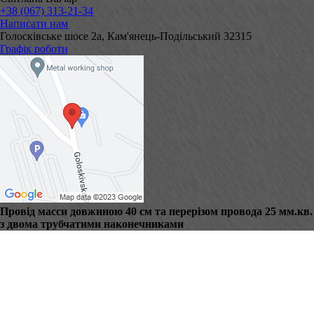
+38 (067) 313-21-34
Написати нам
Голосківське шосе 2а, Кам'янець-Подільський 32315
Графік роботи
Провід масси довжиною 40 см та перерізом провода 25 мм.кв.
з двома трубчатими наконечниками