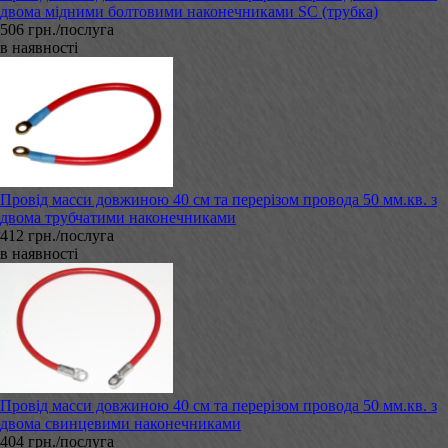
двома мідними болтовими наконечниками SC (трубка)
506 грн./послуга
в наявності
Провід масси довжиною 40 см та перерізом провода 50 мм.кв. з
двома трубчатими наконечниками
412 грн./послуга
в наявності
Провід масси довжиною 40 см та перерізом провода 50 мм.кв. з
двома свинцевими наконечниками
404 грн./послуга