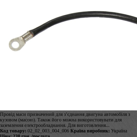
Провід маси призначений для з’єднання двигуна автомобіля з
кузовом (масою). Також його можна використовувати для
заземлення електрообладнання. Для виготовлення...
Код товару:
02_02_003_004_006
Країна виробник:
Україна
Ціна:
238 грн.
/послуга