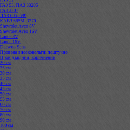
ГАЗ 53, ПАЗ 33205
ГАЗ 3307
ЛАЗ 695, 699
КАВЗ 685М, 3270
Shevrolet Aveo 8V
Shevrolet Aveo 16V
Lanos 8V
Lanos 16V
Daewoo Sens
Провода високовольтні поштучно
Провід мідний, коричневий
20 см
25 см
30 см
35 см
40 см
45 см
50 см
55 см
60 см
70 см
80 см
90 см
100 см