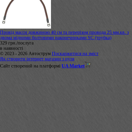
Провід масси довжиною 40 см та перерізом провода 25 мм.кв. з
двома мідними болтовими наконечниками SC (трубка)
329 грн./послуга
в наявності
© 2023 - 2026 Автострум
Поскаржитися на зміст
Як створити інтернет магазин з нуля
Сайт створений на платформі
UA Market