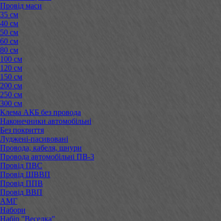
Провід маси
35 см
40 см
50 см
60 см
80 см
100 см
120 см
150 см
200 см
250 см
300 см
Клема АКБ без провода
Наконечники автомобільні
Без покриття
Луджені-пасивовані
Провода, кабеля, шнури
Провода автомобільні ПВ-3
Провід ПВС
Провід ШВВП
Провід ППВ
Провід ВВП
АМГ
Набори
Набір "Веселка"