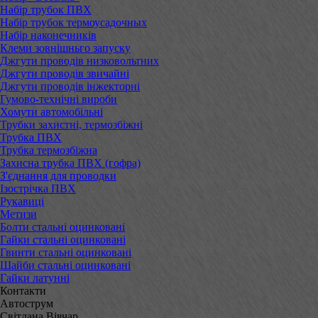
Набір трубок ПВХ
Набір трубок термоусадочных
Набір наконечників
Клеми зовнішньго запуску
Джгути проводів низковольтних
Джгути проводів звичайні
Джгути проводів інжекторні
Гумово-технічні вироби
Хомути автомобільні
Трубки захистні, термозбіжні
Трубка ПВХ
Трубка термозбіжна
Захисна трубка ПВХ (гофра)
З'єднання для проводки
Ізострічка ПВХ
Рукавиці
Метизи
Болти стальні оцинковані
Гайки стальні оцинковані
Гвинти стальні оцинковані
Шайби стальні оцинковані
Гайки латунні
Контакти
Автострум
Світлана Вівчар