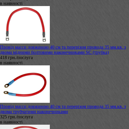
в наявності
Провід масси довжиною 40 см та перерізом провода 35 мм.кв. з
двома мідними болтовими наконечниками SC (трубка)
418 грн./послуга
в наявності
Провід масси довжиною 40 см та перерізом провода 35 мм.кв. з
двома трубчатими наконечниками
325 грн./послуга
в наявності