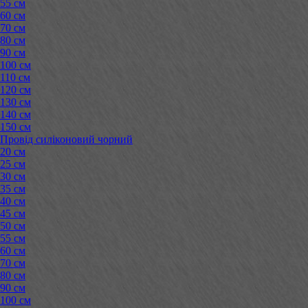
55 см
60 см
70 см
80 см
90 см
100 см
110 см
120 см
130 см
140 см
150 см
Провід силіконовий чорний
20 см
25 см
30 см
35 см
40 см
45 см
50 см
55 см
60 см
70 см
80 см
90 см
100 см