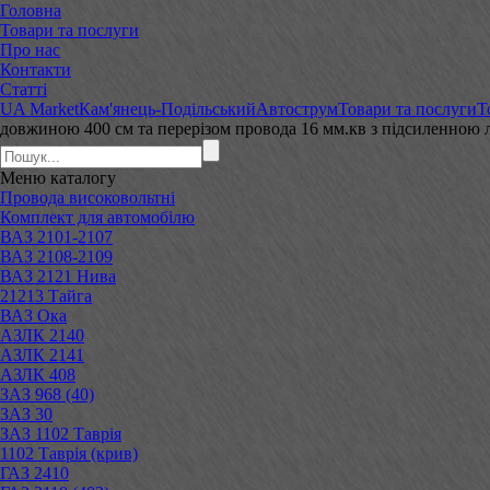
Головна
Товари та послуги
Про нас
Контакти
Статті
UA Market
Кам'янець-Подільський
Автострум
Товари та послуги
Т
довжиною 400 см та перерізом провода 16 мм.кв з підсиленною
Меню
каталогу
Провода високовольтні
Комплект для автомобілю
ВАЗ 2101-2107
ВАЗ 2108-2109
ВАЗ 2121 Нива
21213 Тайга
ВАЗ Ока
АЗЛК 2140
АЗЛК 2141
АЗЛК 408
ЗАЗ 968 (40)
ЗАЗ 30
ЗАЗ 1102 Таврія
1102 Таврія (крив)
ГАЗ 2410