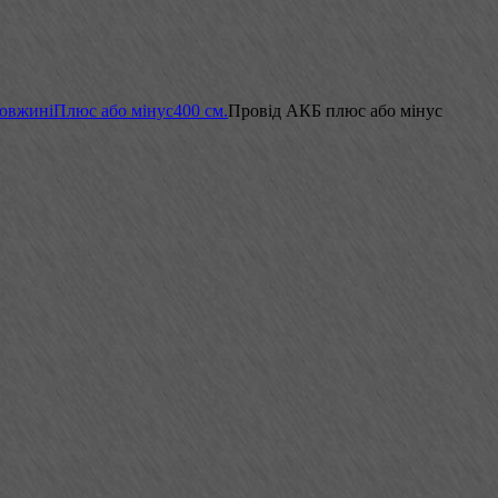
довжині
Плюс або мінус
400 см.
Провід АКБ плюс або мінус