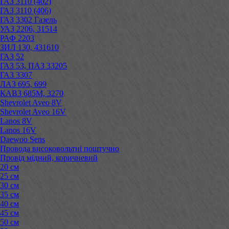
ГАЗ 3110 (402)
ГАЗ 3110 (406)
ГАЗ 3302 Газель
УАЗ 2206, 31514
РАФ 2203
ЗИЛ 130, 431610
ГАЗ 52
ГАЗ 53, ПАЗ 33205
ГАЗ 3307
ЛАЗ 695, 699
КАВЗ 685М, 3270
Shevrolet Aveo 8V
Shevrolet Aveo 16V
Lanos 8V
Lanos 16V
Daewoo Sens
Провода високовольтні поштучно
Провід мідний, коричневий
20 см
25 см
30 см
35 см
40 см
45 см
50 см