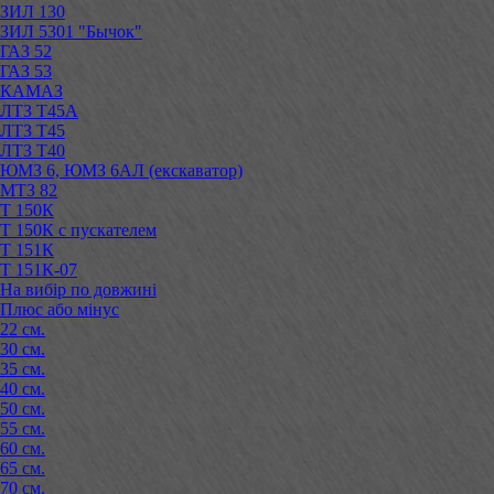
ЗИЛ 130
ЗИЛ 5301 "Бычок"
ГАЗ 52
ГАЗ 53
КАМАЗ
ЛТЗ Т45А
ЛТЗ Т45
ЛТЗ Т40
ЮМЗ 6, ЮМЗ 6АЛ (екскаватор)
МТЗ 82
Т 150К
Т 150К с пускателем
Т 151К
Т 151К-07
На вибір по довжині
Плюс або мінус
22 см.
30 см.
35 см.
40 см.
50 см.
55 см.
60 см.
65 см.
70 см.