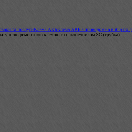
овари та послуги
Клема АКБ
Клема АКБ з проводом
На вибір по 
 латунною ремонтною клемою та наконечником SC (трубка)