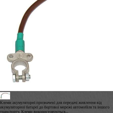
Клеми акумуляторні призначені для передачі живлення від
акумуляторної батареї до бортової мережі автомобіля та іншого
транспорту. Клеми використовуються...