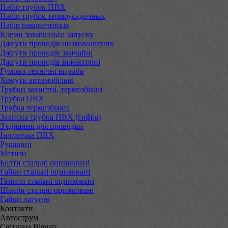
Набір трубок ПВХ
Набір трубок термоусадочных
Набір наконечників
Клеми зовнішньго запуску
Джгути проводів низковольтних
Джгути проводів звичайні
Джгути проводів інжекторні
Гумово-технічні вироби
Хомути автомобільні
Трубки захистні, термозбіжні
Трубка ПВХ
Трубка термозбіжна
Захисна трубка ПВХ (гофра)
З'єднання для проводки
Ізострічка ПВХ
Рукавиці
Метизи
Болти стальні оцинковані
Гайки стальні оцинковані
Гвинти стальні оцинковані
Шайби стальні оцинковані
Гайки латунні
Контакти
Автострум
Світлана Вівчар