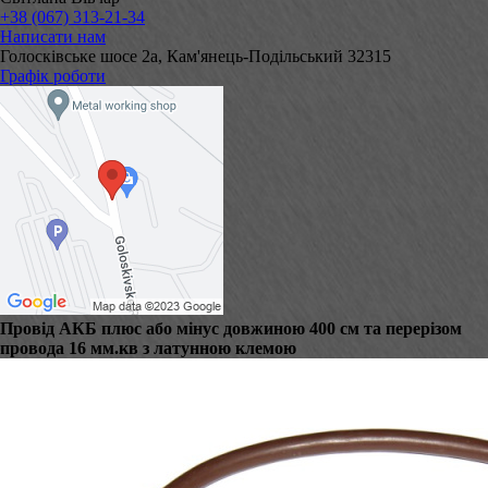
+38 (067) 313-21-34
Написати нам
Голосківське шосе 2а, Кам'янець-Подільський 32315
Графік роботи
Провід АКБ плюс або мінус довжиною 400 см та перерізом
провода 16 мм.кв з латунною клемою