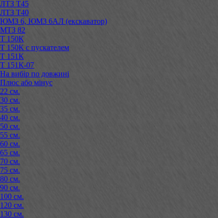
ЛТЗ Т45
ЛТЗ Т40
ЮМЗ 6, ЮМЗ 6АЛ (екскаватор)
МТЗ 82
Т 150К
Т 150К с пускателем
Т 151К
Т 151К-07
На вибір по довжині
Плюс або мінус
22 см.
30 см.
35 см.
40 см.
50 см.
55 см.
60 см.
65 см.
70 см.
75 см.
80 см.
90 см.
100 см.
120 см.
130 см.