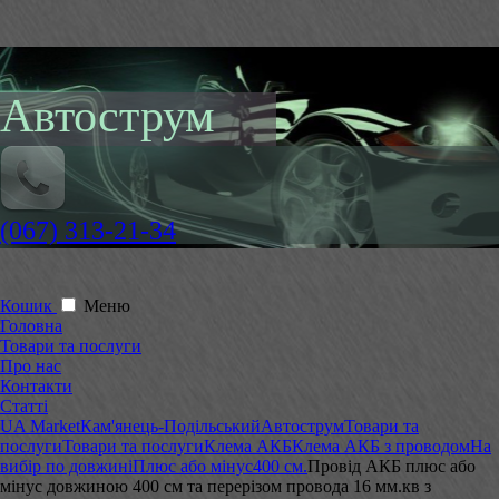
Автострум
(067) 313-21-34
Кошик
Меню
Головна
Товари та послуги
Про нас
Контакти
Статті
UA Market
Кам'янець-Подільський
Автострум
Товари та
послуги
Товари та послуги
Клема АКБ
Клема АКБ з проводом
На
вибір по довжині
Плюс або мінус
400 см.
Провід АКБ плюс або
мінус довжиною 400 см та перерізом провода 16 мм.кв з