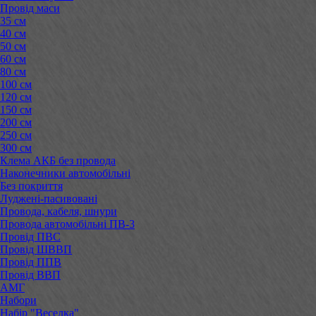
Провід маси
35 см
40 см
50 см
60 см
80 см
100 см
120 см
150 см
200 см
250 см
300 см
Клема АКБ без провода
Наконечники автомобільні
Без покриття
Луджені-пасивовані
Провода, кабеля, шнури
Провода автомобільні ПВ-3
Провід ПВС
Провід ШВВП
Провід ППВ
Провід ВВП
АМГ
Набори
Набір "Веселка"