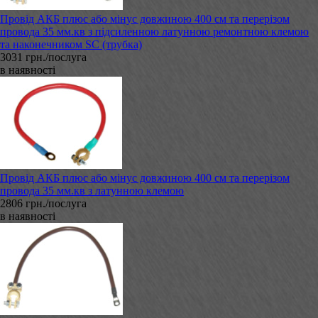
Провід АКБ плюс або мінус довжиною 400 см та перерізом
провода 35 мм.кв з підсиленною латунною ремонтною клемою
та наконечником SC (трубка)
3031 грн./послуга
в наявності
Провід АКБ плюс або мінус довжиною 400 см та перерізом
провода 35 мм.кв з латунною клемою
2806 грн./послуга
в наявності