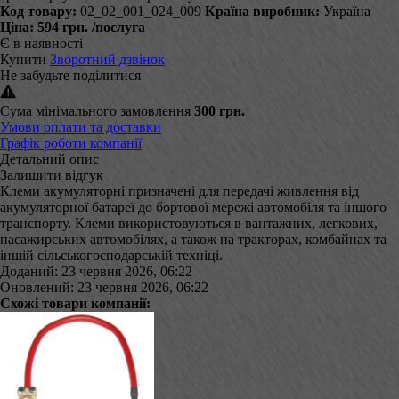
Код товару:
02_02_001_024_009
Країна виробник:
Україна
Ціна:
594 грн.
/послуга
Є в наявності
Купити
Зворотний дзвінок
Не забудьте поділитися
Сума мінімального замовлення
300 грн.
Умови оплати та доставки
Графік роботи компанії
Детальний опис
Залишити відгук
Клеми акумуляторні призначені для передачі живлення від
акумуляторної батареї до бортової мережі автомобіля та іншого
транспорту. Клеми використовуються в вантажних, легкових,
пасажирських автомобілях, а також на тракторах, комбайнах та
іншій сільськогосподарській техніці.
Доданий: 23 червня 2026, 06:22
Оновлений: 23 червня 2026, 06:22
Схожі товари компанії: