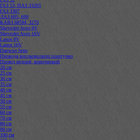
ГАЗ 53, ПАЗ 33205
ГАЗ 3307
ЛАЗ 695, 699
КАВЗ 685М, 3270
Shevrolet Aveo 8V
Shevrolet Aveo 16V
Lanos 8V
Lanos 16V
Daewoo Sens
Провода високовольтні поштучно
Провід мідний, коричневий
20 см
25 см
30 см
35 см
40 см
45 см
50 см
55 см
60 см
70 см
80 см
90 см
100 см