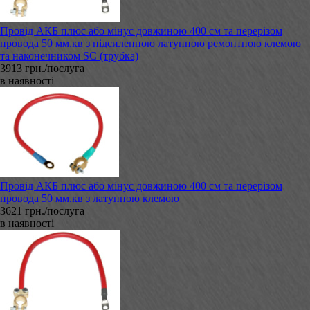
Провід АКБ плюс або мінус довжиною 400 см та перерізом
провода 50 мм.кв з підсиленною латунною ремонтною клемою
та наконечником SC (трубка)
3913 грн./послуга
в наявності
Провід АКБ плюс або мінус довжиною 400 см та перерізом
провода 50 мм.кв з латунною клемою
3621 грн./послуга
в наявності