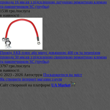
провода 16 мм.кв з підсиленною латунною ремонтною клемою
та наконечником SC (трубка)
1538 грн./послуга
в наявності
Провід АКБ плюс або мінус довжиною 400 см та перерізом
провода 50 мм.кв з підсиленою свинцевою ремонтною клемою
та наконечником SC (трубка)
3797 грн./послуга
в наявності
© 2023 - 2026 Автострум
Поскаржитися на зміст
Як створити інтернет магазин з нуля
Сайт створений на платформі
UA Market