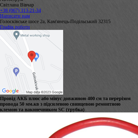
Світлана Вівчар
+38 (067) 313-21-34
Написати нам
Голосківське шосе 2а, Кам'янець-Подільський 32315
Графік роботи
Провід АКБ плюс або мінус довжиною 400 см та перерізом
провода 50 мм.кв з підсиленою свинцевою ремонтною
клемою та наконечником SC (трубка)