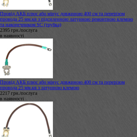
Провід АКБ плюс або мінус довжиною 400 см та перерізом
провода 25 мм.кв з підсиленною латунною ремонтною клемою
та наконечником SC (трубка)
2395 грн./послуга
в наявності
Провід АКБ плюс або мінус довжиною 400 см та перерізом
провода 25 мм.кв з латунною клемою
2217 грн./послуга
в наявності