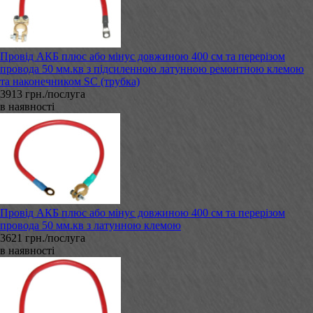
Провід АКБ плюс або мінус довжиною 400 см та перерізом
провода 50 мм.кв з підсиленною латунною ремонтною клемою
та наконечником SC (трубка)
3913 грн./послуга
в наявності
Провід АКБ плюс або мінус довжиною 400 см та перерізом
провода 50 мм.кв з латунною клемою
3621 грн./послуга
в наявності