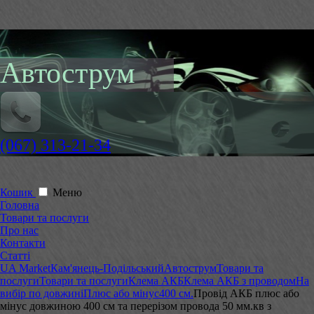
Автострум
(067) 313-21-34
Кошик
Меню
Головна
Товари та послуги
Про нас
Контакти
Статті
UA Market
Кам'янець-Подільський
Автострум
Товари та
послуги
Товари та послуги
Клема АКБ
Клема АКБ з проводом
На
вибір по довжині
Плюс або мінус
400 см.
Провід АКБ плюс або
мінус довжиною 400 см та перерізом провода 50 мм.кв з