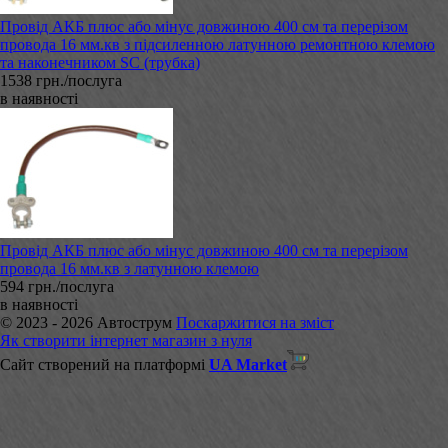
Провід АКБ плюс або мінус довжиною 400 см та перерізом
провода 16 мм.кв з підсиленною латунною ремонтною клемою
та наконечником SC (трубка)
1538 грн./послуга
в наявності
Провід АКБ плюс або мінус довжиною 400 см та перерізом
провода 16 мм.кв з латунною клемою
594 грн./послуга
в наявності
© 2023 - 2026 Автострум
Поскаржитися на зміст
Як створити інтернет магазин з нуля
Сайт створений на платформі
UA Market