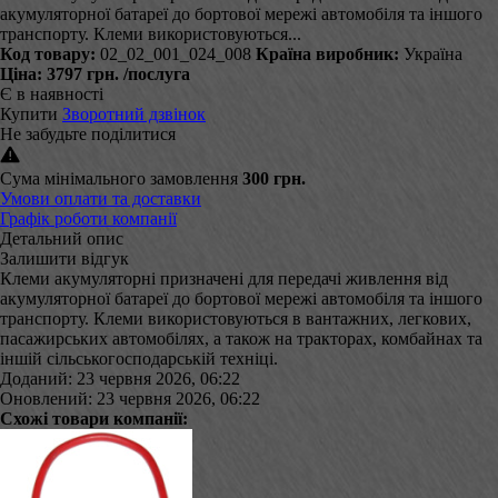
акумуляторної батареї до бортової мережі автомобіля та іншого
транспорту. Клеми використовуються...
Код товару:
02_02_001_024_008
Країна виробник:
Україна
Ціна:
3797 грн.
/послуга
Є в наявності
Купити
Зворотний дзвінок
Не забудьте поділитися
Сума мінімального замовлення
300 грн.
Умови оплати та доставки
Графік роботи компанії
Детальний опис
Залишити відгук
Клеми акумуляторні призначені для передачі живлення від
акумуляторної батареї до бортової мережі автомобіля та іншого
транспорту. Клеми використовуються в вантажних, легкових,
пасажирських автомобілях, а також на тракторах, комбайнах та
іншій сільськогосподарській техніці.
Доданий: 23 червня 2026, 06:22
Оновлений: 23 червня 2026, 06:22
Схожі товари компанії: