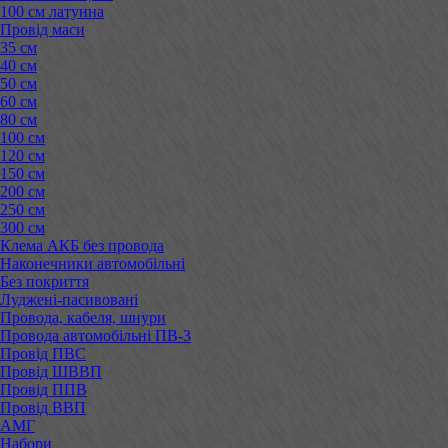
100 см латунна
Провід маси
35 см
40 см
50 см
60 см
80 см
100 см
120 см
150 см
200 см
250 см
300 см
Клема АКБ без провода
Наконечники автомобільні
Без покриття
Луджені-пасивовані
Провода, кабеля, шнури
Провода автомобільні ПВ-3
Провід ПВС
Провід ШВВП
Провід ППВ
Провід ВВП
АМГ
Набори