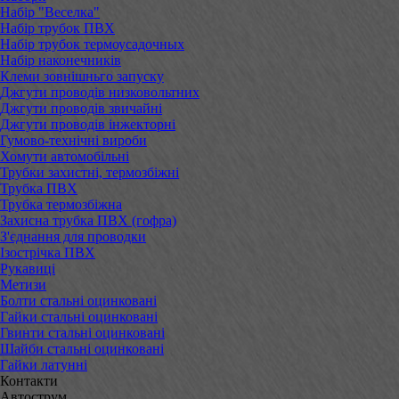
Набір "Веселка"
Набір трубок ПВХ
Набір трубок термоусадочных
Набір наконечників
Клеми зовнішньго запуску
Джгути проводів низковольтних
Джгути проводів звичайні
Джгути проводів інжекторні
Гумово-технічні вироби
Хомути автомобільні
Трубки захистні, термозбіжні
Трубка ПВХ
Трубка термозбіжна
Захисна трубка ПВХ (гофра)
З'єднання для проводки
Ізострічка ПВХ
Рукавиці
Метизи
Болти стальні оцинковані
Гайки стальні оцинковані
Гвинти стальні оцинковані
Шайби стальні оцинковані
Гайки латунні
Контакти
Автострум