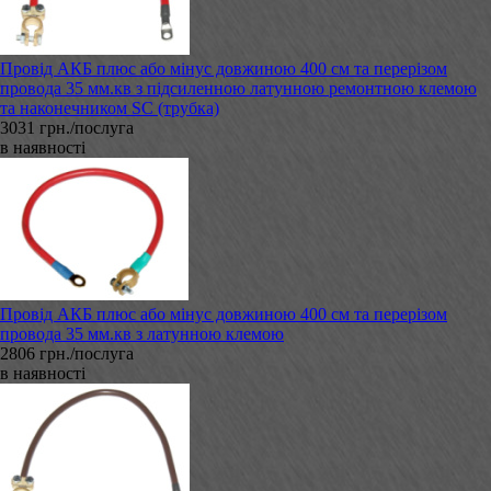
Провід АКБ плюс або мінус довжиною 400 см та перерізом
провода 35 мм.кв з підсиленною латунною ремонтною клемою
та наконечником SC (трубка)
3031 грн./послуга
в наявності
Провід АКБ плюс або мінус довжиною 400 см та перерізом
провода 35 мм.кв з латунною клемою
2806 грн./послуга
в наявності