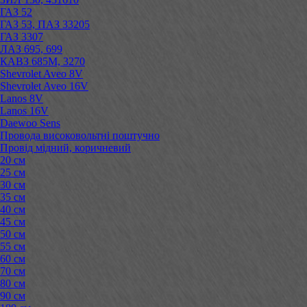
ГАЗ 52
ГАЗ 53, ПАЗ 33205
ГАЗ 3307
ЛАЗ 695, 699
КАВЗ 685М, 3270
Shevrolet Aveo 8V
Shevrolet Aveo 16V
Lanos 8V
Lanos 16V
Daewoo Sens
Провода високовольтні поштучно
Провід мідний, коричневий
20 см
25 см
30 см
35 см
40 см
45 см
50 см
55 см
60 см
70 см
80 см
90 см