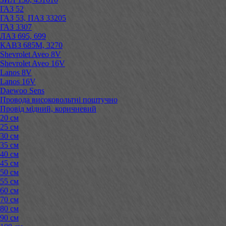
ГАЗ 52
ГАЗ 53, ПАЗ 33205
ГАЗ 3307
ЛАЗ 695, 699
КАВЗ 685М, 3270
Shevrolet Aveo 8V
Shevrolet Aveo 16V
Lanos 8V
Lanos 16V
Daewoo Sens
Провода високовольтні поштучно
Провід мідний, коричневий
20 см
25 см
30 см
35 см
40 см
45 см
50 см
55 см
60 см
70 см
80 см
90 см