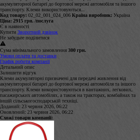
акумуляторної батареї до бортової мережі автомобіля та іншого
транспорту. Клеми використовуються...
Код товару:
02_02_001_024_006
Країна виробник:
Україна
Ціна:
2915 грн.
/послуга
Є в наявності
Купити
Зворотний дзвінок
Не забудьте поділитися
Сума мінімального замовлення
300 грн.
Умови оплати та доставки
Графік роботи компанії
Детальний опис
Залишити відгук
Клеми акумуляторні призначені для передачі живлення від
акумуляторної батареї до бортової мережі автомобіля та іншого
транспорту. Клеми використовуються в вантажних, легкових,
пасажирських автомобілях, а також на тракторах, комбайнах та
іншій сільськогосподарській техніці.
Доданий: 23 червня 2026, 06:22
Оновлений: 23 червня 2026, 06:22
Схожі товари компанії: