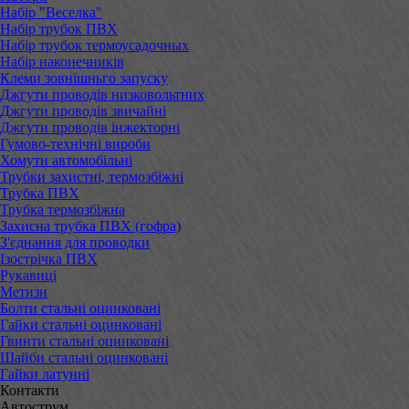
Набір "Веселка"
Набір трубок ПВХ
Набір трубок термоусадочных
Набір наконечників
Клеми зовнішньго запуску
Джгути проводів низковольтних
Джгути проводів звичайні
Джгути проводів інжекторні
Гумово-технічні вироби
Хомути автомобільні
Трубки захистні, термозбіжні
Трубка ПВХ
Трубка термозбіжна
Захисна трубка ПВХ (гофра)
З'єднання для проводки
Ізострічка ПВХ
Рукавиці
Метизи
Болти стальні оцинковані
Гайки стальні оцинковані
Гвинти стальні оцинковані
Шайби стальні оцинковані
Гайки латунні
Контакти
Автострум