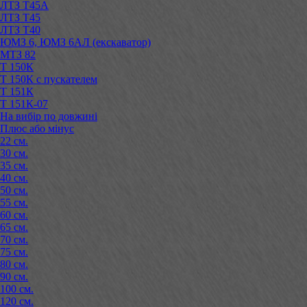
ЛТЗ Т45А
ЛТЗ Т45
ЛТЗ Т40
ЮМЗ 6, ЮМЗ 6АЛ (екскаватор)
МТЗ 82
Т 150К
Т 150К с пускателем
Т 151К
Т 151К-07
На вибір по довжині
Плюс або мінус
22 см.
30 см.
35 см.
40 см.
50 см.
55 см.
60 см.
65 см.
70 см.
75 см.
80 см.
90 см.
100 см.
120 см.