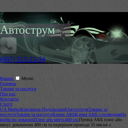
Автострум
(067) 313-21-34
Кошик
Меню
Головна
Товари та послуги
Про нас
Контакти
Статті
UA Market
Кам'янець-Подільський
Автострум
Товари та
послуги
Товари та послуги
Клема АКБ
Клема АКБ з проводом
На
вибір по довжині
Плюс або мінус
400 см.
Провід АКБ плюс або
мінус довжиною 400 см та перерізом провода 35 мм.кв з