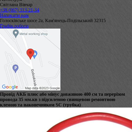
Світлана Вівчар
+38 (067) 313-21-34
Написати нам
Голосківське шосе 2а, Кам'янець-Подільський 32315
Графік роботи
Провід АКБ плюс або мінус довжиною 400 см та перерізом
провода 35 мм.кв з підсиленою свинцевою ремонтною
клемою та наконечником SC (трубка)