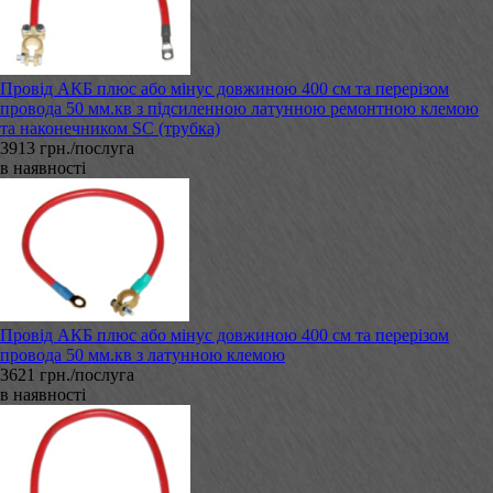
Провід АКБ плюс або мінус довжиною 400 см та перерізом
провода 50 мм.кв з підсиленною латунною ремонтною клемою
та наконечником SC (трубка)
3913 грн./послуга
в наявності
Провід АКБ плюс або мінус довжиною 400 см та перерізом
провода 50 мм.кв з латунною клемою
3621 грн./послуга
в наявності