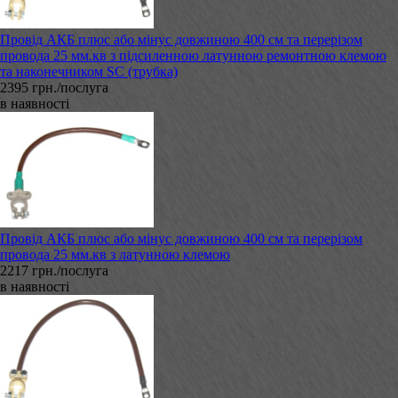
Провід АКБ плюс або мінус довжиною 400 см та перерізом
провода 25 мм.кв з підсиленною латунною ремонтною клемою
та наконечником SC (трубка)
2395 грн./послуга
в наявності
Провід АКБ плюс або мінус довжиною 400 см та перерізом
провода 25 мм.кв з латунною клемою
2217 грн./послуга
в наявності