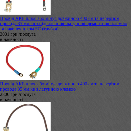
Провід АКБ плюс або мінус довжиною 400 см та перерізом
провода 35 мм.кв з підсиленною латунною ремонтною клемою
та наконечником SC (трубка)
3031 грн./послуга
в наявності
Провід АКБ плюс або мінус довжиною 400 см та перерізом
провода 35 мм.кв з латунною клемою
2806 грн./послуга
в наявності