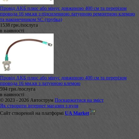
Провід АКБ плюс або мінус довжиною 400 см та перерізом
провода 16 мм.кв з підсиленною латунною ремонтною клемою
та наконечником SC (трубка)
1538 грн./послуга
в наявності
Провід АКБ плюс або мінус довжиною 400 см та перерізом
провода 16 мм.кв з латунною клемою
594 грн./послуга
в наявності
© 2023 - 2026 Автострум
Поскаржитися на зміст
Як створити інтернет магазин з нуля
Сайт створений на платформі
UA Market