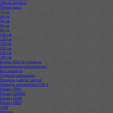
100 см латунна
Провід маси
35 см
40 см
50 см
60 см
80 см
100 см
120 см
150 см
200 см
250 см
300 см
Клема АКБ без провода
Наконечники автомобільні
Без покриття
Луджені-пасивовані
Провода, кабеля, шнури
Провода автомобільні ПВ-3
Провід ПВС
Провід ШВВП
Провід ППВ
Провід ВВП
АМГ
Набори