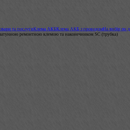
овари та послуги
Клема АКБ
Клема АКБ з проводом
На вибір по 
 латунною ремонтною клемою та наконечником SC (трубка)