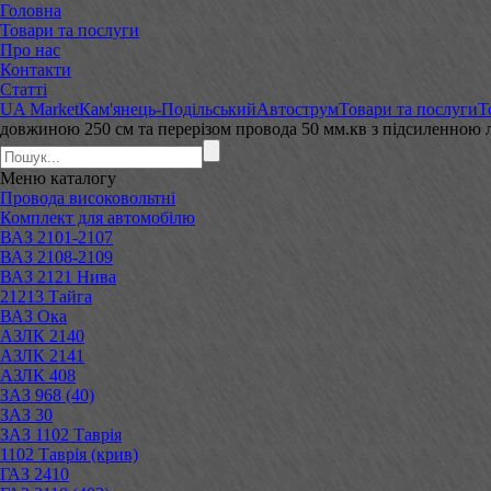
Головна
Товари та послуги
Про нас
Контакти
Статті
UA Market
Кам'янець-Подільський
Автострум
Товари та послуги
Т
довжиною 250 см та перерізом провода 50 мм.кв з підсиленною
Меню
каталогу
Провода високовольтні
Комплект для автомобілю
ВАЗ 2101-2107
ВАЗ 2108-2109
ВАЗ 2121 Нива
21213 Тайга
ВАЗ Ока
АЗЛК 2140
АЗЛК 2141
АЗЛК 408
ЗАЗ 968 (40)
ЗАЗ 30
ЗАЗ 1102 Таврія
1102 Таврія (крив)
ГАЗ 2410