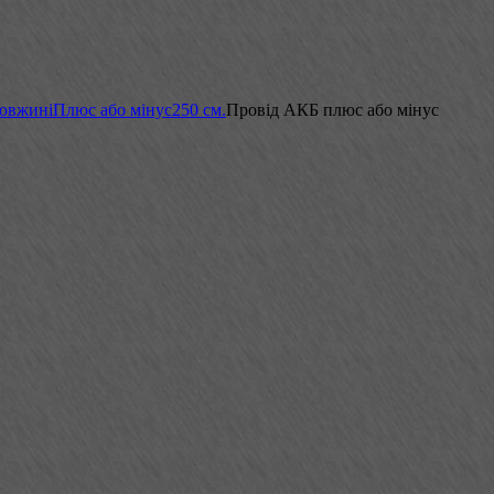
довжині
Плюс або мінус
250 см.
Провід АКБ плюс або мінус