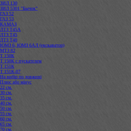
ЗИЛ 130
ЗИЛ 5301 "Бычок"
ГАЗ 52
ГАЗ 53
КАМАЗ
ЛТЗ Т45А
ЛТЗ Т45
ЛТЗ Т40
ЮМЗ 6, ЮМЗ 6АЛ (екскаватор)
МТЗ 82
Т 150К
Т 150К с пускателем
Т 151К
Т 151К-07
На вибір по довжині
Плюс або мінус
22 см.
30 см.
35 см.
40 см.
50 см.
55 см.
60 см.
65 см.
70 см.