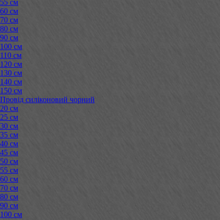
55 см
60 см
70 см
80 см
90 см
100 см
110 см
120 см
130 см
140 см
150 см
Провід силіконовий чорний
20 см
25 см
30 см
35 см
40 см
45 см
50 см
55 см
60 см
70 см
80 см
90 см
100 см