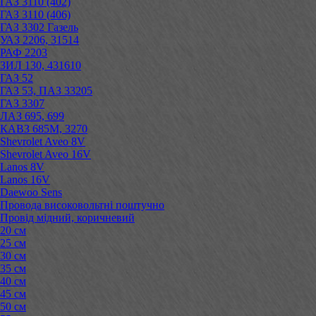
ГАЗ 3110 (402)
ГАЗ 3110 (406)
ГАЗ 3302 Газель
УАЗ 2206, 31514
РАФ 2203
ЗИЛ 130, 431610
ГАЗ 52
ГАЗ 53, ПАЗ 33205
ГАЗ 3307
ЛАЗ 695, 699
КАВЗ 685М, 3270
Shevrolet Aveo 8V
Shevrolet Aveo 16V
Lanos 8V
Lanos 16V
Daewoo Sens
Провода високовольтні поштучно
Провід мідний, коричневий
20 см
25 см
30 см
35 см
40 см
45 см
50 см