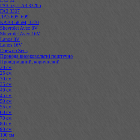
ГАЗ 53, ПАЗ 33205
ГАЗ 3307
ЛАЗ 695, 699
КАВЗ 685М, 3270
Shevrolet Aveo 8V
Shevrolet Aveo 16V
Lanos 8V
Lanos 16V
Daewoo Sens
Провода високовольтні поштучно
Провід мідний, коричневий
20 см
25 см
30 см
35 см
40 см
45 см
50 см
55 см
60 см
70 см
80 см
90 см
100 см