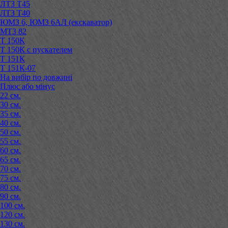
ЛТЗ Т45
ЛТЗ Т40
ЮМЗ 6, ЮМЗ 6АЛ (екскаватор)
МТЗ 82
Т 150К
Т 150К с пускателем
Т 151К
Т 151К-07
На вибір по довжині
Плюс або мінус
22 см.
30 см.
35 см.
40 см.
50 см.
55 см.
60 см.
65 см.
70 см.
75 см.
80 см.
90 см.
100 см.
120 см.
130 см.