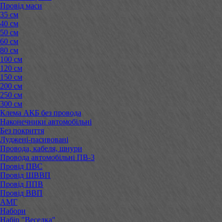
Провід маси
35 см
40 см
50 см
60 см
80 см
100 см
120 см
150 см
200 см
250 см
300 см
Клема АКБ без провода
Наконечники автомобільні
Без покриття
Луджені-пасивовані
Провода, кабеля, шнури
Провода автомобільні ПВ-3
Провід ПВС
Провід ШВВП
Провід ППВ
Провід ВВП
АМГ
Набори
Набір "Веселка"