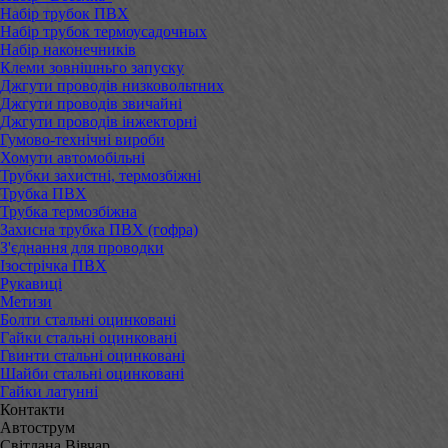
Набір трубок ПВХ
Набір трубок термоусадочных
Набір наконечників
Клеми зовнішньго запуску
Джгути проводів низковольтних
Джгути проводів звичайні
Джгути проводів інжекторні
Гумово-технічні вироби
Хомути автомобільні
Трубки захистні, термозбіжні
Трубка ПВХ
Трубка термозбіжна
Захисна трубка ПВХ (гофра)
З'єднання для проводки
Ізострічка ПВХ
Рукавиці
Метизи
Болти стальні оцинковані
Гайки стальні оцинковані
Гвинти стальні оцинковані
Шайби стальні оцинковані
Гайки латунні
Контакти
Автострум
Світлана Вівчар