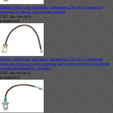
Провід АКБ плюс або мінус довжиною 250 см та перерізом
провода 25 мм.кв з латунною клемою
1521 грн./послуга
в наявності
Провід АКБ плюс або мінус довжиною 250 см та перерізом
провода 16 мм.кв з підсиленною латунною ремонтною клемою
та наконечником SC (трубка)
1105 грн./послуга
в наявності