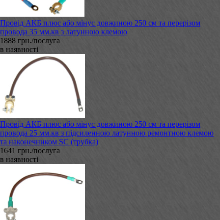
Провід АКБ плюс або мінус довжиною 250 см та перерізом
провода 35 мм.кв з латунною клемою
1888 грн./послуга
в наявності
Провід АКБ плюс або мінус довжиною 250 см та перерізом
провода 25 мм.кв з підсиленною латунною ремонтною клемою
та наконечником SC (трубка)
1641 грн./послуга
в наявності