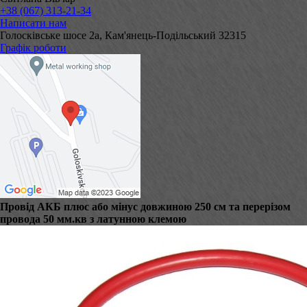
+38 (067) 313-21-34
Написати нам
Голосківське шосе 2а, Кам'янець-Подільський 32315
Графік роботи
Провід АКБ плюс або мінус довжиною 250 см та перерізом
провода 50 мм.кв з латунною клемою