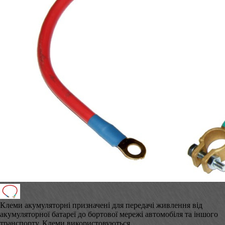
Клеми акумуляторні призначені для передачі живлення від
акумуляторної батареї до бортової мережі автомобіля та іншого
транспорту. Клеми використовуються...