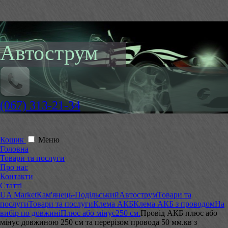
Автострум
(067) 313-21-34
Кошик
Меню
Головна
Товари та послуги
Про нас
Контакти
Статті
UA Market
Кам'янець-Подільський
Автострум
Товари та
послуги
Товари та послуги
Клема АКБ
Клема АКБ з проводом
На
вибір по довжині
Плюс або мінус
250 см.
Провід АКБ плюс або
мінус довжиною 250 см та перерізом провода 50 мм.кв з