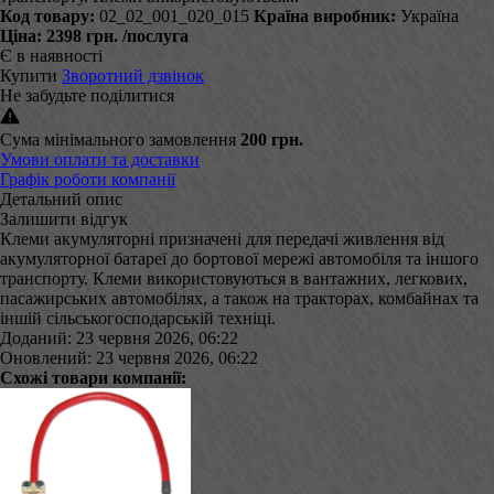
Код товару:
02_02_001_020_015
Країна виробник:
Україна
Ціна:
2398 грн.
/послуга
Є в наявності
Купити
Зворотний дзвінок
Не забудьте поділитися
Сума мінімального замовлення
200 грн.
Умови оплати та доставки
Графік роботи компанії
Детальний опис
Залишити відгук
Клеми акумуляторні призначені для передачі живлення від
акумуляторної батареї до бортової мережі автомобіля та іншого
транспорту. Клеми використовуються в вантажних, легкових,
пасажирських автомобілях, а також на тракторах, комбайнах та
іншій сільськогосподарській техніці.
Доданий: 23 червня 2026, 06:22
Оновлений: 23 червня 2026, 06:22
Схожі товари компанії: