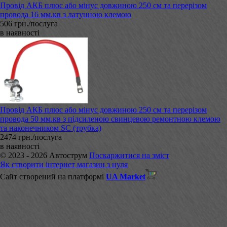
Провід АКБ плюс або мінус довжиною 250 см та перерізом
провода 16 мм.кв з латунною клемою
506 грн./послуга
в наявності
Провід АКБ плюс або мінус довжиною 250 см та перерізом
провода 50 мм.кв з підсиленою свинцевою ремонтною клемою
та наконечником SC (трубка)
2474 грн./послуга
в наявності
© 2023 - 2026 Автострум
Поскаржитися на зміст
Як створити інтернет магазин з нуля
Сайт створений на платформі
UA Market