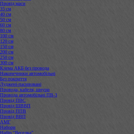
Провід маси
35 см
40 см
50 см
60 см
80 см
100 см
120 см
150 см
200 см
250 см
300 см
Клема АКБ без провода
Наконечники автомобільні
Без покриття
Луджені-пасивовані
Провода, кабеля, шнури
Провода автомобільні ПВ-3
Провід ПВС
Провід ШВВП
Провід ППВ
Провід ВВП
АМГ
Набори
Набір "Веселка"