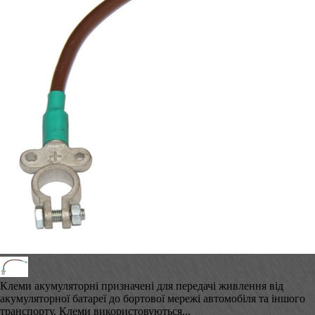
Клеми акумуляторні призначені для передачі живлення від
акумуляторної батареї до бортової мережі автомобіля та іншого
транспорту. Клеми використовуються...