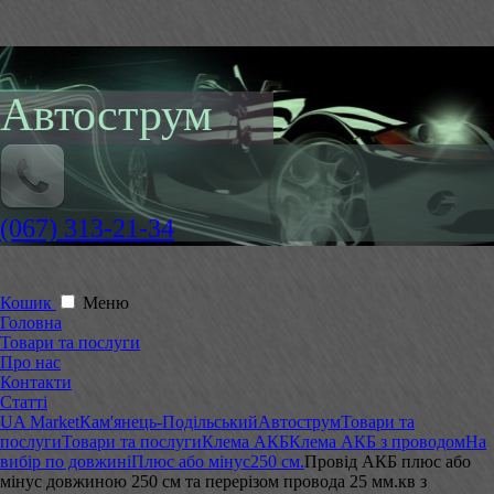
Автострум
(067) 313-21-34
Кошик
Меню
Головна
Товари та послуги
Про нас
Контакти
Статті
UA Market
Кам'янець-Подільський
Автострум
Товари та
послуги
Товари та послуги
Клема АКБ
Клема АКБ з проводом
На
вибір по довжині
Плюс або мінус
250 см.
Провід АКБ плюс або
мінус довжиною 250 см та перерізом провода 25 мм.кв з