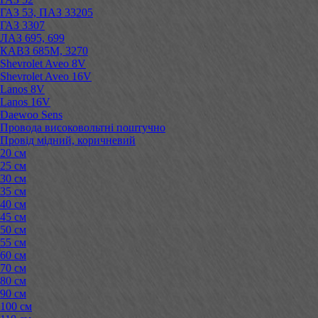
ГАЗ 53, ПАЗ 33205
ГАЗ 3307
ЛАЗ 695, 699
КАВЗ 685М, 3270
Shevrolet Aveo 8V
Shevrolet Aveo 16V
Lanos 8V
Lanos 16V
Daewoo Sens
Провода високовольтні поштучно
Провід мідний, коричневий
20 см
25 см
30 см
35 см
40 см
45 см
50 см
55 см
60 см
70 см
80 см
90 см
100 см