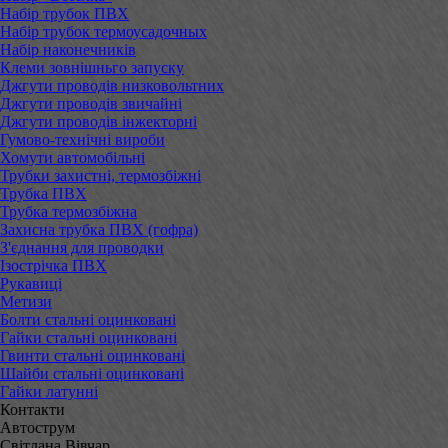
Набір трубок ПВХ
Набір трубок термоусадочных
Набір наконечників
Клеми зовнішньго запуску
Джгути проводів низковольтних
Джгути проводів звичайні
Джгути проводів інжекторні
Гумово-технічні вироби
Хомути автомобільні
Трубки захистні, термозбіжні
Трубка ПВХ
Трубка термозбіжна
Захисна трубка ПВХ (гофра)
З'єднання для проводки
Ізострічка ПВХ
Рукавиці
Метизи
Болти стальні оцинковані
Гайки стальні оцинковані
Гвинти стальні оцинковані
Шайби стальні оцинковані
Гайки латунні
Контакти
Автострум
Світлана Вівчар