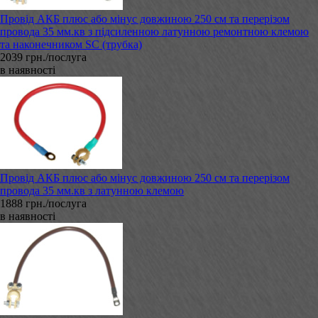
Провід АКБ плюс або мінус довжиною 250 см та перерізом
провода 35 мм.кв з підсиленною латунною ремонтною клемою
та наконечником SC (трубка)
2039 грн./послуга
в наявності
Провід АКБ плюс або мінус довжиною 250 см та перерізом
провода 35 мм.кв з латунною клемою
1888 грн./послуга
в наявності