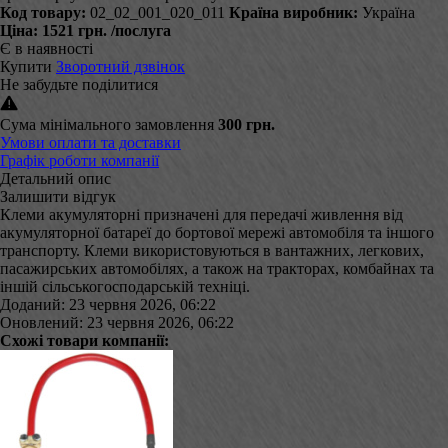
Код товару:
02_02_001_020_011
Країна виробник:
Україна
Ціна:
1521 грн.
/послуга
Є в наявності
Купити
Зворотний дзвінок
Не забудьте поділитися
Сума мінімального замовлення
300 грн.
Умови оплати та доставки
Графік роботи компанії
Детальний опис
Залишити відгук
Клеми акумуляторні призначені для передачі живлення від
акумуляторної батареї до бортової мережі автомобіля та іншого
транспорту. Клеми використовуються в вантажних, легкових,
пасажирських автомобілях, а також на тракторах, комбайнах та
іншій сільськогосподарській техніці.
Доданий: 23 червня 2026, 06:22
Оновлений: 23 червня 2026, 06:22
Схожі товари компанії: