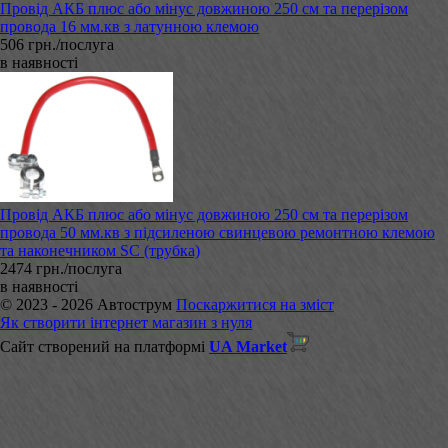
Провід АКБ плюс або мінус довжиною 250 см та перерізом
провода 16 мм.кв з латунною клемою
506 грн./послуга
в наявності
Провід АКБ плюс або мінус довжиною 250 см та перерізом
провода 50 мм.кв з підсиленою свинцевою ремонтною клемою
та наконечником SC (трубка)
2474 грн./послуга
в наявності
© 2023 - 2026 Автострум
Поскаржитися на зміст
Як створити інтернет магазин з нуля
Сайт створений на платформі
UA Market