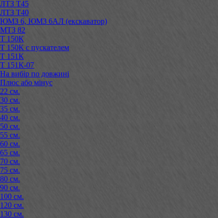
ЛТЗ Т45
ЛТЗ Т40
ЮМЗ 6, ЮМЗ 6АЛ (екскаватор)
МТЗ 82
Т 150К
Т 150К с пускателем
Т 151К
Т 151К-07
На вибір по довжині
Плюс або мінус
22 см.
30 см.
35 см.
40 см.
50 см.
55 см.
60 см.
65 см.
70 см.
75 см.
80 см.
90 см.
100 см.
120 см.
130 см.