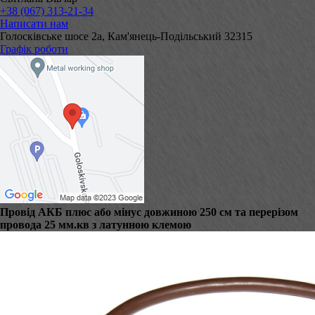
+38 (067) 313-21-34
Написати нам
Голосківське шосе 2а, Кам'янець-Подільський 32315
Графік роботи
Провід АКБ плюс або мінус довжиною 250 см та перерізом
провода 25 мм.кв з латунною клемою