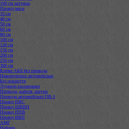
100 см латунна
Провід маси
35 см
40 см
50 см
60 см
80 см
100 см
120 см
150 см
200 см
250 см
300 см
Клема АКБ без провода
Наконечники автомобільні
Без покриття
Луджені-пасивовані
Провода, кабеля, шнури
Провода автомобільні ПВ-3
Провід ПВС
Провід ШВВП
Провід ППВ
Провід ВВП
АМГ
Набори