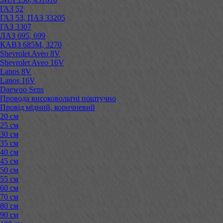
ГАЗ 52
ГАЗ 53, ПАЗ 33205
ГАЗ 3307
ЛАЗ 695, 699
КАВЗ 685М, 3270
Shevrolet Aveo 8V
Shevrolet Aveo 16V
Lanos 8V
Lanos 16V
Daewoo Sens
Провода високовольтні поштучно
Провід мідний, коричневий
20 см
25 см
30 см
35 см
40 см
45 см
50 см
55 см
60 см
70 см
80 см
90 см