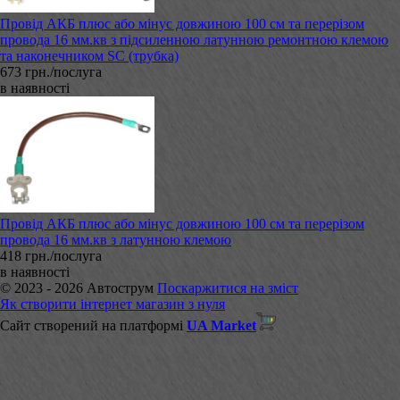
Провід АКБ плюс або мінус довжиною 100 см та перерізом
провода 16 мм.кв з підсиленною латунною ремонтною клемою
та наконечником SC (трубка)
673 грн./послуга
в наявності
Провід АКБ плюс або мінус довжиною 100 см та перерізом
провода 16 мм.кв з латунною клемою
418 грн./послуга
в наявності
© 2023 - 2026 Автострум
Поскаржитися на зміст
Як створити інтернет магазин з нуля
Сайт створений на платформі
UA Market