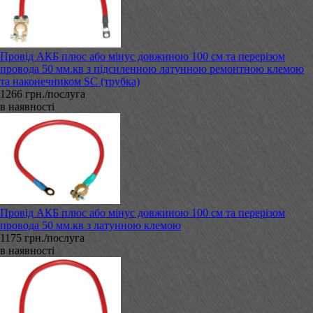
Провід АКБ плюс або мінус довжиною 100 см та перерізом
провода 50 мм.кв з підсиленною латунною ремонтною клемою
та наконечником SC (трубка)
1266 грн./послуга
в наявності
Провід АКБ плюс або мінус довжиною 100 см та перерізом
провода 50 мм.кв з латунною клемою
1175 грн./послуга
в наявності