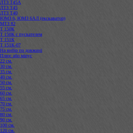
ЛТЗ Т45А
ЛТЗ Т45
ЛТЗ Т40
ЮМЗ 6, ЮМЗ 6АЛ (екскаватор)
МТЗ 82
Т 150К
Т 150К с пускателем
Т 151К
Т 151К-07
На вибір по довжині
Плюс або мінус
22 см.
30 см.
35 см.
40 см.
50 см.
55 см.
60 см.
65 см.
70 см.
75 см.
80 см.
90 см.
100 см.
120 см.