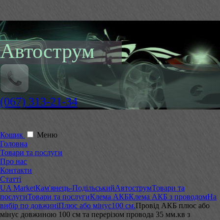
Автострум
(067) 313-21-34
Кошик
Меню
Головна
Товари та послуги
Про нас
Контакти
Статті
UA Market
Кам'янець-Подільський
Автострум
Товари та
послуги
Товари та послуги
Клема АКБ
Клема АКБ з проводом
На
вибір по довжині
Плюс або мінус
100 см.
Провід АКБ плюс або
мінус довжиною 100 см та перерізом провода 35 мм.кв з