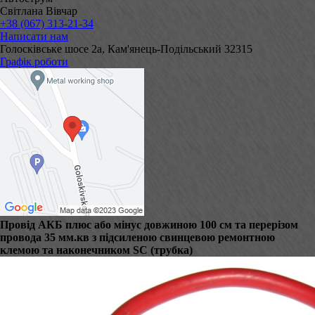
Світлана Вівчар
+38 (067) 313-21-34
Написати нам
Голосківське шосе 2а, Кам'янець-Подільський 32315
Графік роботи
Провід АКБ плюс або мінус довжиною 100 см та перерізом
провода 35 мм.кв з підсиленою свинцевою ремонтною
клемою та наконечником SC (трубка)