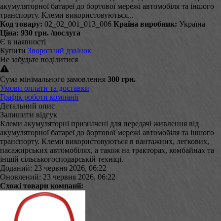
акумуляторної батареї до бортової мережі автомобіля та іншого
транспорту. Клеми використовуються...
Код товару:
02_02_001_013_006
Країна виробник:
Україна
Ціна:
930 грн.
/послуга
Є в наявності
Купити
Зворотний дзвінок
Не забудьте поділитися
Сума мінімального замовлення
300 грн.
Умови оплати та доставки
Графік роботи компанії
Детальний опис
Залишити відгук
Клеми акумуляторні призначені для передачі живлення від
акумуляторної батареї до бортової мережі автомобіля та іншого
транспорту. Клеми використовуються в вантажних, легкових,
пасажирських автомобілях, а також на тракторах, комбайнах та
іншій сільськогосподарській техніці.
Доданий: 23 червня 2026, 06:22
Оновлений: 23 червня 2026, 06:22
Схожі товари компанії: