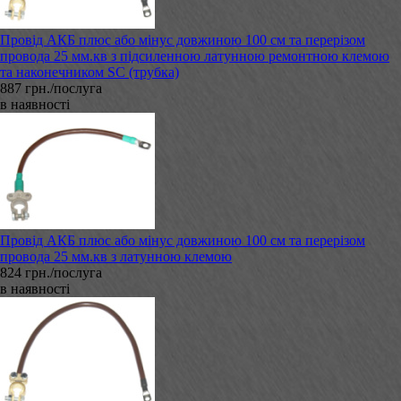
Провід АКБ плюс або мінус довжиною 100 см та перерізом
провода 25 мм.кв з підсиленною латунною ремонтною клемою
та наконечником SC (трубка)
887 грн./послуга
в наявності
Провід АКБ плюс або мінус довжиною 100 см та перерізом
провода 25 мм.кв з латунною клемою
824 грн./послуга
в наявності