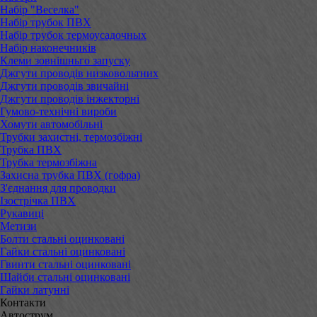
Набір "Веселка"
Набір трубок ПВХ
Набір трубок термоусадочных
Набір наконечників
Клеми зовнішньго запуску
Джгути проводів низковольтних
Джгути проводів звичайні
Джгути проводів інжекторні
Гумово-технічні вироби
Хомути автомобільні
Трубки захистні, термозбіжні
Трубка ПВХ
Трубка термозбіжна
Захисна трубка ПВХ (гофра)
З'єднання для проводки
Ізострічка ПВХ
Рукавиці
Метизи
Болти стальні оцинковані
Гайки стальні оцинковані
Гвинти стальні оцинковані
Шайби стальні оцинковані
Гайки латунні
Контакти
Автострум