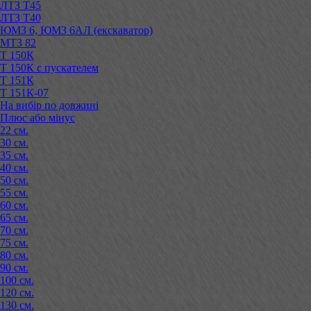
ЛТЗ Т45
ЛТЗ Т40
ЮМЗ 6, ЮМЗ 6АЛ (екскаватор)
МТЗ 82
Т 150К
Т 150К с пускателем
Т 151К
Т 151К-07
На вибір по довжині
Плюс або мінус
22 см.
30 см.
35 см.
40 см.
50 см.
55 см.
60 см.
65 см.
70 см.
75 см.
80 см.
90 см.
100 см.
120 см.
130 см.