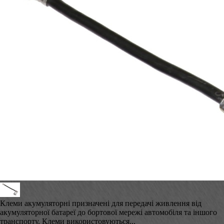
Клеми акумуляторні призначені для передачі живлення від
акумуляторної батареї до бортової мережі автомобіля та іншого
транспорту. Клеми використовуються...