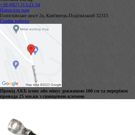
+38 (067) 313-21-34
Написати нам
Голосківське шосе 2а, Кам'янець-Подільський 32315
Графік роботи
Провід АКБ плюс або мінус довжиною 100 см та перерізом
провода 25 мм.кв з свинцевою клемою