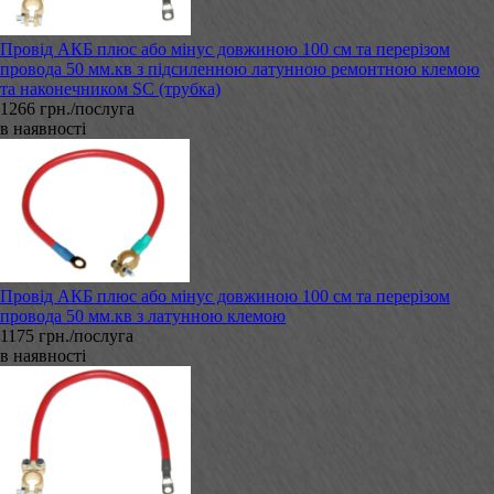
Провід АКБ плюс або мінус довжиною 100 см та перерізом
провода 50 мм.кв з підсиленною латунною ремонтною клемою
та наконечником SC (трубка)
1266 грн./послуга
в наявності
Провід АКБ плюс або мінус довжиною 100 см та перерізом
провода 50 мм.кв з латунною клемою
1175 грн./послуга
в наявності