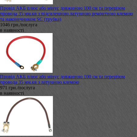
Провід АКБ плюс або мінус довжиною 100 см та перерізом
провода 35 мм.кв з підсиленною латунною ремонтною клемою
та наконечником SC (трубка)
1046 грн./послуга
в наявності
Провід АКБ плюс або мінус довжиною 100 см та перерізом
провода 35 мм.кв з латунною клемою
971 грн./послуга
в наявності