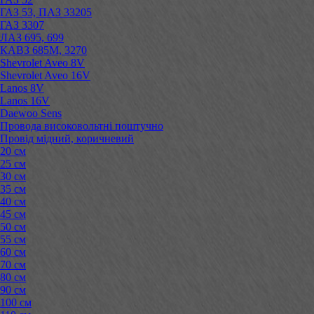
ГАЗ 53, ПАЗ 33205
ГАЗ 3307
ЛАЗ 695, 699
КАВЗ 685М, 3270
Shevrolet Aveo 8V
Shevrolet Aveo 16V
Lanos 8V
Lanos 16V
Daewoo Sens
Провода високовольтні поштучно
Провід мідний, коричневий
20 см
25 см
30 см
35 см
40 см
45 см
50 см
55 см
60 см
70 см
80 см
90 см
100 см