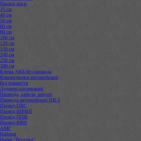
Провід маси
35 см
40 см
50 см
60 см
80 см
100 см
120 см
150 см
200 см
250 см
300 см
Клема АКБ без провода
Наконечники автомобільні
Без покриття
Луджені-пасивовані
Провода, кабеля, шнури
Провода автомобільні ПВ-3
Провід ПВС
Провід ШВВП
Провід ППВ
Провід ВВП
АМГ
Набори
Набір "Веселка"