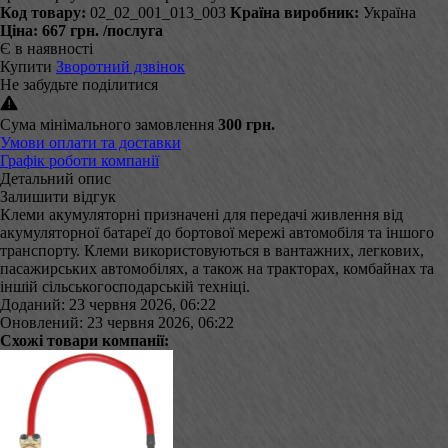
Код товару:
02_02_001_013_003
Країна виробник:
Україна
Ціна:
667 грн.
/послуга
Є в наявності
Купити
Зворотний дзвінок
Не забудьте поділитися
Сума мінімального замовлення
300 грн.
Умови оплати та доставки
Графік роботи компанії
Детальний опис
Залишити відгук
Клеми акумуляторні призначені для передачі живлення від
акумуляторної батареї до бортової мережі автомобіля та іншого
транспорту. Клеми використовуються в вантажних, легкових,
пасажирських автомобілях, а також на тракторах, комбайнах та
іншій сільськогосподарській техніці.
Доданий: 23 червня 2026, 06:22
Оновлений: 23 червня 2026, 06:22
Схожі товари компанії: