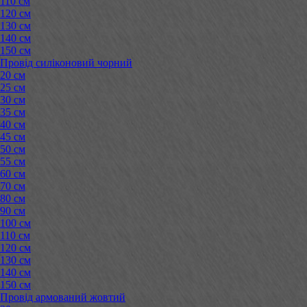
110 см
120 см
130 см
140 см
150 см
Провід силіконовий чорний
20 см
25 см
30 см
35 см
40 см
45 см
50 см
55 см
60 см
70 см
80 см
90 см
100 см
110 см
120 см
130 см
140 см
150 см
Провід армований жовтий