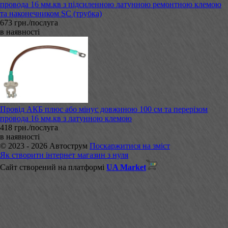
провода 16 мм.кв з підсиленною латунною ремонтною клемою
та наконечником SC (трубка)
673 грн./послуга
в наявності
Провід АКБ плюс або мінус довжиною 100 см та перерізом
провода 16 мм.кв з латунною клемою
418 грн./послуга
в наявності
© 2023 - 2026 Автострум
Поскаржитися на зміст
Як створити інтернет магазин з нуля
Сайт створений на платформі
UA Market