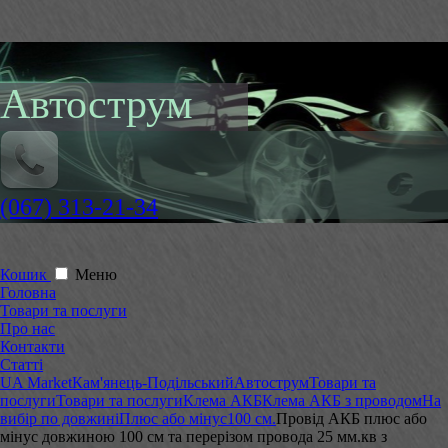
Автострум
(067) 313-21-34
Кошик
Меню
Головна
Товари та послуги
Про нас
Контакти
Статті
UA Market
Кам'янець-Подільський
Автострум
Товари та
послуги
Товари та послуги
Клема АКБ
Клема АКБ з проводом
На
вибір по довжині
Плюс або мінус
100 см.
Провід АКБ плюс або
мінус довжиною 100 см та перерізом провода 25 мм.кв з