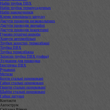
Набір трубок ПВХ
Набір трубок термоусадочных
Набір наконечників
Клеми зовнішньго запуску
Джгути проводів низковольтних
Джгути проводів звичайні
Джгути проводів інжекторні
Гумово-технічні вироби
Хомути автомобільні
Трубки захистні, термозбіжні
Трубка ПВХ
Трубка термозбіжна
Захисна трубка ПВХ (гофра)
З'єднання для проводки
Ізострічка ПВХ
Рукавиці
Метизи
Болти стальні оцинковані
Гайки стальні оцинковані
Гвинти стальні оцинковані
Шайби стальні оцинковані
Гайки латунні
Контакти
Автострум
Світлана Вівчар