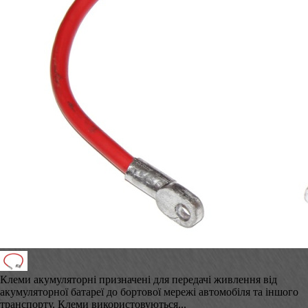
Клеми акумуляторні призначені для передачі живлення від
акумуляторної батареї до бортової мережі автомобіля та іншого
транспорту. Клеми використовуються...