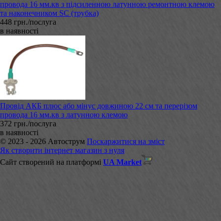
провода 16 мм.кв з підсиленною латунною ремонтною клемою
та наконечником SC (трубка)
448 грн./послуга
в наявності
Провід АКБ плюс або мінус довжиною 22 см та перерізом
провода 16 мм.кв з латунною клемою
372 грн./послуга
в наявності
© 2023 - 2026 Автострум
Поскаржитися на зміст
Як створити інтернет магазин з нуля
Сайт створений на платформі
UA Market