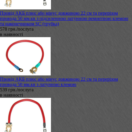
Провід АКБ плюс або мінус довжиною 22 см та перерізом
провода 50 мм.кв з підсиленною латунною ремонтною клемою
та наконечником SC (трубка)
578 грн./послуга
в наявності
Провід АКБ плюс або мінус довжиною 22 см та перерізом
провода 50 мм.кв з латунною клемою
539 грн./послуга
в наявності