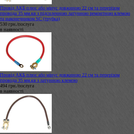
Провід АКБ плюс або мінус довжиною 22 см та перерізом
провода 35 мм.кв з підсиленною латунною ремонтною клемою
та наконечником SC (трубка)
530 грн./послуга
в наявності
Провід АКБ плюс або мінус довжиною 22 см та перерізом
провода 35 мм.кв з латунною клемою
494 грн./послуга
в наявності