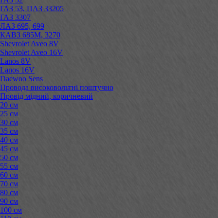
ГАЗ 53, ПАЗ 33205
ГАЗ 3307
ЛАЗ 695, 699
КАВЗ 685М, 3270
Shevrolet Aveo 8V
Shevrolet Aveo 16V
Lanos 8V
Lanos 16V
Daewoo Sens
Провода високовольтні поштучно
Провід мідний, коричневий
20 см
25 см
30 см
35 см
40 см
45 см
50 см
55 см
60 см
70 см
80 см
90 см
100 см