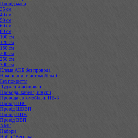
Провід маси
35 см
40 см
50 см
60 см
80 см
100 см
120 см
150 см
200 см
250 см
300 см
Клема АКБ без провода
Наконечники автомобільні
Без покриття
Луджені-пасивовані
Провода, кабеля, шнури
Провода автомобільні ПВ-3
Провід ПВС
Провід ШВВП
Провід ППВ
Провід ВВП
АМГ
Набори
Набір "Веселка"