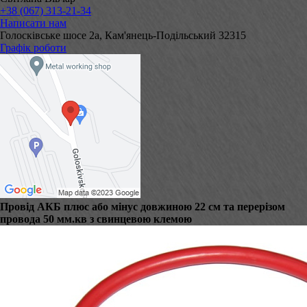
+38 (067) 313-21-34
Написати нам
Голосківське шосе 2а, Кам'янець-Подільський 32315
Графік роботи
Провід АКБ плюс або мінус довжиною 22 см та перерізом
провода 50 мм.кв з свинцевою клемою