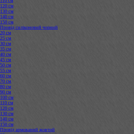
110 см
120 см
130 см
140 см
150 см
Провід силіконовий чорний
20 см
25 см
30 см
35 см
40 см
45 см
50 см
55 см
60 см
70 см
80 см
90 см
100 см
110 см
120 см
130 см
140 см
150 см
Провід армований жовтий