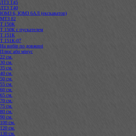
ЛТЗ Т45
ЛТЗ Т40
ЮМЗ 6, ЮМЗ 6АЛ (екскаватор)
МТЗ 82
Т 150К
Т 150К с пускателем
Т 151К
Т 151К-07
На вибір по довжині
Плюс або мінус
22 см.
30 см.
35 см.
40 см.
50 см.
55 см.
60 см.
65 см.
70 см.
75 см.
80 см.
90 см.
100 см.
120 см.
130 см.