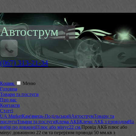
Автострум
(067) 313-21-34
Кошик
Меню
Головна
Товари та послуги
Про нас
Контакти
Статті
UA Market
Кам'янець-Подільський
Автострум
Товари та
послуги
Товари та послуги
Клема АКБ
Клема АКБ з проводом
На
вибір по довжині
Плюс або мінус
22 см.
Провід АКБ плюс або
мінус довжиною 22 см та перерізом провода 50 мм.кв з