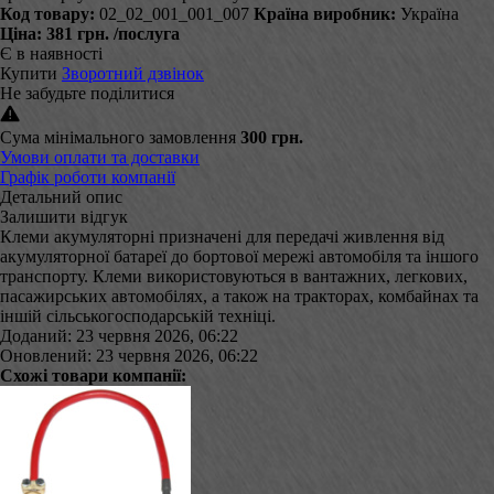
Код товару:
02_02_001_001_007
Країна виробник:
Україна
Ціна:
381 грн.
/послуга
Є в наявності
Купити
Зворотний дзвінок
Не забудьте поділитися
Сума мінімального замовлення
300 грн.
Умови оплати та доставки
Графік роботи компанії
Детальний опис
Залишити відгук
Клеми акумуляторні призначені для передачі живлення від
акумуляторної батареї до бортової мережі автомобіля та іншого
транспорту. Клеми використовуються в вантажних, легкових,
пасажирських автомобілях, а також на тракторах, комбайнах та
іншій сільськогосподарській техніці.
Доданий: 23 червня 2026, 06:22
Оновлений: 23 червня 2026, 06:22
Схожі товари компанії: