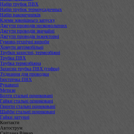
Набір трубок ПВХ
Набір трубок термоусадочных
Набір наконечників
Клеми зовнішньго запуску
Джгути проводів низковольтних
Джгути проводів звичайні
Джгути проводів інжекторні
Гумово-технічні вироби
Хомути автомобільні
Трубки захистні, термозбіжні
Трубка ПВХ
Трубка термозбіжна
Захисна трубка ПВХ (гофра)
З'єднання для проводки
Ізострічка ПВХ
Рукавиці
Метизи
Болти стальні оцинковані
Гайки стальні оцинковані
Гвинти стальні оцинковані
Шайби стальні оцинковані
Гайки латунні
Контакти
Автострум
Світлана Вівчар