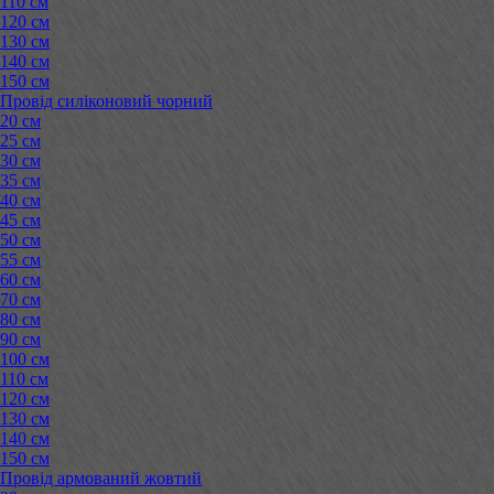
110 см
120 см
130 см
140 см
150 см
Провід силіконовий чорний
20 см
25 см
30 см
35 см
40 см
45 см
50 см
55 см
60 см
70 см
80 см
90 см
100 см
110 см
120 см
130 см
140 см
150 см
Провід армований жовтий