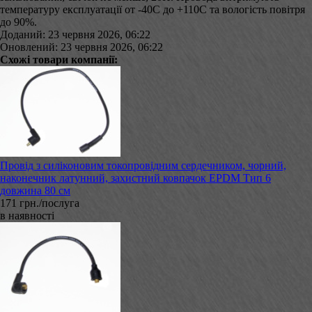
температуру експлуатації от -40С до +110С та вологість повітря
до 90%.
Доданий: 23 червня 2026, 06:22
Оновлений: 23 червня 2026, 06:22
Схожі товари компанії:
Провід з силіконовим токопровідним сердечником, чорний,
наконечник латунний, захистний ковпачок EPDM Тип 6
довжина 80 см
171 грн./послуга
в наявності