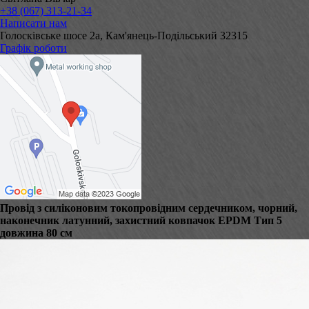
+38 (067) 313-21-34
Написати нам
Голосківське шосе 2а, Кам'янець-Подільський 32315
Графік роботи
Провід з силіконовим токопровідним сердечником, чорний,
наконечник латунний, захистний ковпачок EPDM Тип 5
довжина 80 см