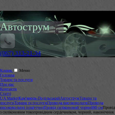
Автострум
(067) 313-21-34
Кошик
Меню
Головна
Товари та послуги
Про нас
Контакти
Статті
UA Market
Кам'янець-Подільський
Автострум
Товари та
послуги
Товари та послуги
Провода високовольтні
Провода
високовольтні поштучно
Провід силіконовий чорний
80 см
Провід
з силіконовим токопровідним сердечником, чорний, наконечник