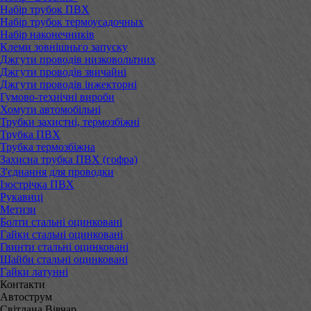
Набір трубок ПВХ
Набір трубок термоусадочных
Набір наконечників
Клеми зовнішньго запуску
Джгути проводів низковольтних
Джгути проводів звичайні
Джгути проводів інжекторні
Гумово-технічні вироби
Хомути автомобільні
Трубки захистні, термозбіжні
Трубка ПВХ
Трубка термозбіжна
Захисна трубка ПВХ (гофра)
З'єднання для проводки
Ізострічка ПВХ
Рукавиці
Метизи
Болти стальні оцинковані
Гайки стальні оцинковані
Гвинти стальні оцинковані
Шайби стальні оцинковані
Гайки латунні
Контакти
Автострум
Світлана Вівчар