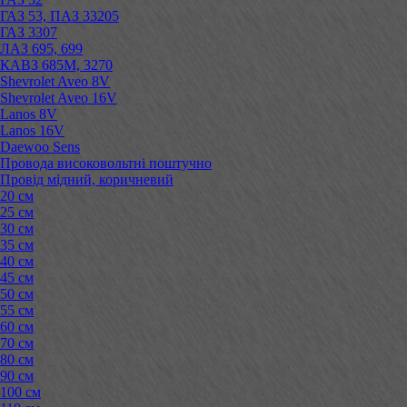
ГАЗ 53, ПАЗ 33205
ГАЗ 3307
ЛАЗ 695, 699
КАВЗ 685М, 3270
Shevrolet Aveo 8V
Shevrolet Aveo 16V
Lanos 8V
Lanos 16V
Daewoo Sens
Провода високовольтні поштучно
Провід мідний, коричневий
20 см
25 см
30 см
35 см
40 см
45 см
50 см
55 см
60 см
70 см
80 см
90 см
100 см