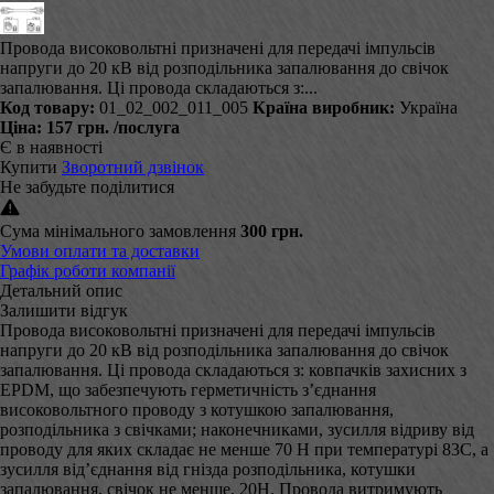
Провода високовольтні призначені для передачі імпульсів
напруги до 20 кВ від розподільника запалювання до свічок
запалювання. Ці провода складаються з:...
Код товару:
01_02_002_011_005
Країна виробник:
Україна
Ціна:
157 грн.
/послуга
Є в наявності
Купити
Зворотний дзвінок
Не забудьте поділитися
Сума мінімального замовлення
300 грн.
Умови оплати та доставки
Графік роботи компанії
Детальний опис
Залишити відгук
Провода високовольтні призначені для передачі імпульсів
напруги до 20 кВ від розподільника запалювання до свічок
запалювання. Ці провода складаються з: ковпачків захисних з
EPDM, що забезпечують герметичність з’єднання
високовольтного проводу з котушкою запалювання,
розподільника з свічками; наконечниками, зусилля відриву від
проводу для яких складає не менше 70 Н при температурі 83С, а
зусилля від’єднання від гнізда розподільника, котушки
запалювання, свічок не менше, 20Н. Провода витримують