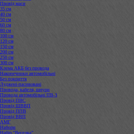
Провід маси
35 см
40 см
50 см
60 см
80 см
100 см
120 см
150 см
200 см
250 см
300 см
Клема АКБ без провода
Наконечники автомобільні
Без покриття
Луджені-пасивовані
Провода, кабеля, шнури
Провода автомобільні ПВ-3
Провід ПВС
Провід ШВВП
Провід ППВ
Провід ВВП
АМГ
Набори
Набір "Веселка"