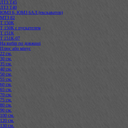
ЛТЗ Т45
ЛТЗ Т40
ЮМЗ 6, ЮМЗ 6АЛ (екскаватор)
МТЗ 82
Т 150К
Т 150К с пускателем
Т 151К
Т 151К-07
На вибір по довжині
Плюс або мінус
22 см.
30 см.
35 см.
40 см.
50 см.
55 см.
60 см.
65 см.
70 см.
75 см.
80 см.
90 см.
100 см.
120 см.
130 см.