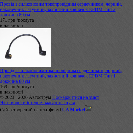
Провід з силіконовим токопровідним сердечником, чорний,
наконечник латунний, захистний ковпачок EPDM Тип 2
довжина 80 см
171 грн./послуга
в наявності
Провід з силіконовим токопровідним сердечником, чорний,
наконечник латунний, захистний ковпачок EPDM Тип 1
довжина 80 см
169 грн./послуга
в наявності
© 2023 - 2026 Автострум
Поскаржитися на зміст
Як створити інтернет магазин з нуля
Сайт створений на платформі
UA Market