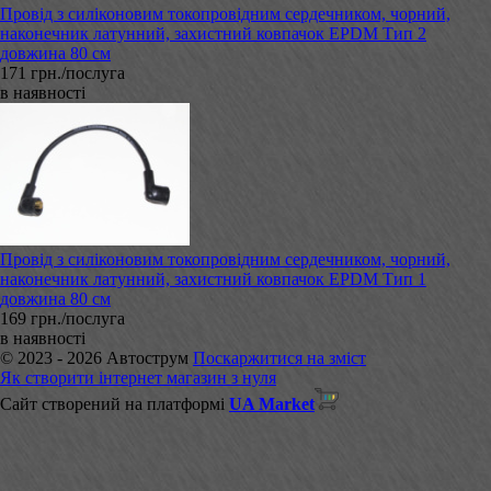
Провід з силіконовим токопровідним сердечником, чорний,
наконечник латунний, захистний ковпачок EPDM Тип 2
довжина 80 см
171 грн./послуга
в наявності
Провід з силіконовим токопровідним сердечником, чорний,
наконечник латунний, захистний ковпачок EPDM Тип 1
довжина 80 см
169 грн./послуга
в наявності
© 2023 - 2026 Автострум
Поскаржитися на зміст
Як створити інтернет магазин з нуля
Сайт створений на платформі
UA Market