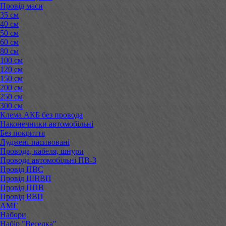
Провід маси
35 см
40 см
50 см
60 см
80 см
100 см
120 см
150 см
200 см
250 см
300 см
Клема АКБ без провода
Наконечники автомобільні
Без покриття
Луджені-пасивовані
Провода, кабеля, шнури
Провода автомобільні ПВ-3
Провід ПВС
Провід ШВВП
Провід ППВ
Провід ВВП
АМГ
Набори
Набір "Веселка"