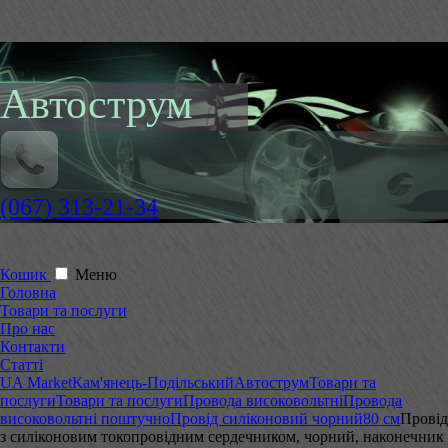
Автострум
(067) 313-21-34
Кошик
Меню
Головна
Товари та послуги
Про нас
Контакти
Статті
UA Market
Кам'янець-Подільський
Автострум
Товари та
послуги
Товари та послуги
Провода високовольтні
Провода
високовольтні поштучно
Провід силіконовий чорний
80 см
Провід
з силіконовим токопровідним сердечником, чорний, наконечник