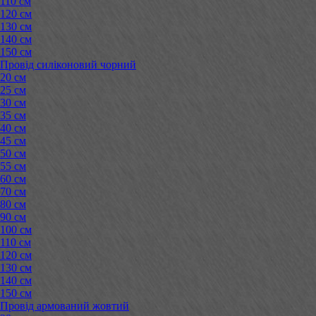
110 см
120 см
130 см
140 см
150 см
Провід силіконовий чорний
20 см
25 см
30 см
35 см
40 см
45 см
50 см
55 см
60 см
70 см
80 см
90 см
100 см
110 см
120 см
130 см
140 см
150 см
Провід армований жовтий