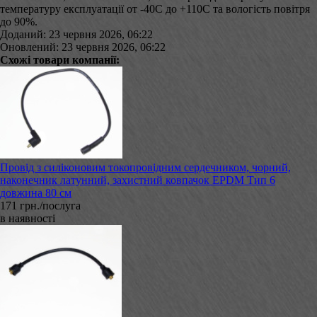
температуру експлуатації от -40С до +110С та вологість повітря
до 90%.
Доданий: 23 червня 2026, 06:22
Оновлений: 23 червня 2026, 06:22
Схожі товари компанії:
Провід з силіконовим токопровідним сердечником, чорний,
наконечник латунний, захистний ковпачок EPDM Тип 6
довжина 80 см
171 грн./послуга
в наявності