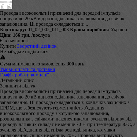
Провода високовольтні призначені для передачі імпульсів
напруги до 20 кВ від розподільника запалювання до свічок
запалювання. Ці провода складаються з:...
Код товару:
01_02_002_011_003
Країна виробник:
Україна
Ціна:
166 грн.
/послуга
Є в наявності
Купити
Зворотний дзвінок
Не забудьте поділитися
Сума мінімального замовлення
300 грн.
Умови оплати та доставки
Графік роботи компанії
Детальний опис
Залишити відгук
Провода високовольтні призначені для передачі імпульсів
напруги до 20 кВ від розподільника запалювання до свічок
запалювання. Ці провода складаються з: ковпачків захисних з
EPDM, що забезпечують герметичність з’єднання
високовольтного проводу з котушкою запалювання,
розподільника з свічками; наконечниками, зусилля відриву від
проводу для яких складає не менше 70 Н при температурі 83С, а
зусилля від’єднання від гнізда розподільника, котушки
запалювання, свічок не менше, 20Н. Провода витримують