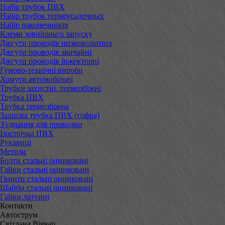
Набір трубок ПВХ
Набір трубок термоусадочных
Набір наконечників
Клеми зовнішньго запуску
Джгути проводів низковольтних
Джгути проводів звичайні
Джгути проводів інжекторні
Гумово-технічні вироби
Хомути автомобільні
Трубки захистні, термозбіжні
Трубка ПВХ
Трубка термозбіжна
Захисна трубка ПВХ (гофра)
З'єднання для проводки
Ізострічка ПВХ
Рукавиці
Метизи
Болти стальні оцинковані
Гайки стальні оцинковані
Гвинти стальні оцинковані
Шайби стальні оцинковані
Гайки латунні
Контакти
Автострум
Світлана Вівчар