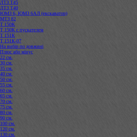
ЛТЗ Т45
ЛТЗ Т40
ЮМЗ 6, ЮМЗ 6АЛ (екскаватор)
МТЗ 82
Т 150К
Т 150К с пускателем
Т 151К
Т 151К-07
На вибір по довжині
Плюс або мінус
22 см.
30 см.
35 см.
40 см.
50 см.
55 см.
60 см.
65 см.
70 см.
75 см.
80 см.
90 см.
100 см.
120 см.
130 см.