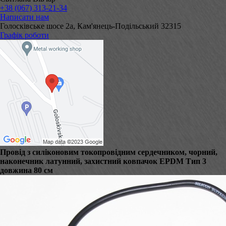
+38 (067) 313-21-34
Написати нам
Голосківське шосе 2а, Кам'янець-Подільський 32315
Графік роботи
Провід з силіконовим токопровідним сердечником, чорний,
наконечник латунний, захистний ковпачок EPDM Тип 3
довжина 80 см