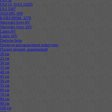
ГАЗ 53, ПАЗ 33205
ГАЗ 3307
ЛАЗ 695, 699
КАВЗ 685М, 3270
Shevrolet Aveo 8V
Shevrolet Aveo 16V
Lanos 8V
Lanos 16V
Daewoo Sens
Провода високовольтні поштучно
Провід мідний, коричневий
20 см
25 см
30 см
35 см
40 см
45 см
50 см
55 см
60 см
70 см
80 см
90 см
100 см