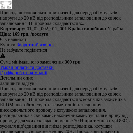
Провода високовольтні призначені для передачі імпульсів
напруги до 20 кВ від розподільника запалювання до свічок
запалювання. Ці провода складаються з:...
Код товару:
01_02_002_011_001
Країна виробник:
Україна
Ціна:
169 грн.
/послуга
Є в наявності
Купити
Зворотний дзвінок
Не забудьте поділитися
Сума мінімального замовлення
300 грн.
Умови оплати та доставки
Графік роботи компанії
Детальний опис
Залишити відгук
Провода високовольтні призначені для передачі імпульсів
напруги до 20 кВ від розподільника запалювання до свічок
запалювання. Ці провода складаються з: ковпачків захисних з
EPDM, що забезпечують герметичність з’єднання
високовольтного проводу з котушкою запалювання,
розподільника з свічками; наконечниками, зусилля відриву від
проводу для яких складає не менше 70 Н при температурі 83С, а
зусилля від’єднання від гнізда розподільника, котушки
запалювання, свічок не менше, 20Н. Провода витримують