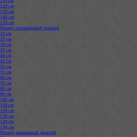
110 см
120 см
130 см
140 см
150 см
Провід силіконовий чорний
20 см
25 см
30 см
35 см
40 см
45 см
50 см
55 см
60 см
70 см
80 см
90 см
100 см
110 см
120 см
130 см
140 см
150 см
Провід армований жовтий