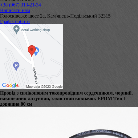
+38 (067) 313-21-34
Написати нам
Голосківське шосе 2а, Кам'янець-Подільський 32315
Графік роботи
Провід з силіконовим токопровідним сердечником, чорний,
наконечник латунний, захистний ковпачок EPDM Тип 1
довжина 80 см