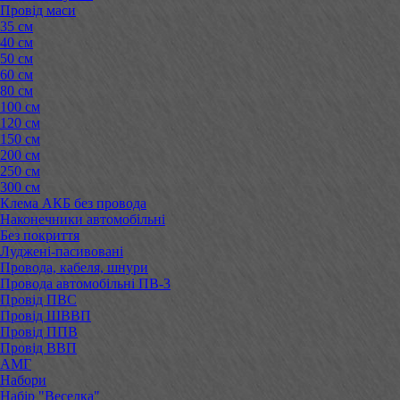
Провід маси
35 см
40 см
50 см
60 см
80 см
100 см
120 см
150 см
200 см
250 см
300 см
Клема АКБ без провода
Наконечники автомобільні
Без покриття
Луджені-пасивовані
Провода, кабеля, шнури
Провода автомобільні ПВ-3
Провід ПВС
Провід ШВВП
Провід ППВ
Провід ВВП
АМГ
Набори
Набір "Веселка"