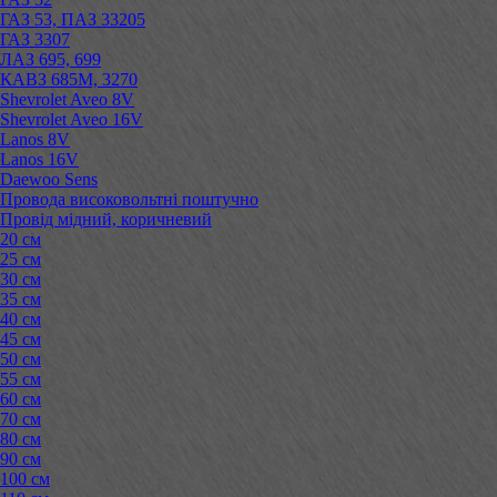
ГАЗ 53, ПАЗ 33205
ГАЗ 3307
ЛАЗ 695, 699
КАВЗ 685М, 3270
Shevrolet Aveo 8V
Shevrolet Aveo 16V
Lanos 8V
Lanos 16V
Daewoo Sens
Провода високовольтні поштучно
Провід мідний, коричневий
20 см
25 см
30 см
35 см
40 см
45 см
50 см
55 см
60 см
70 см
80 см
90 см
100 см