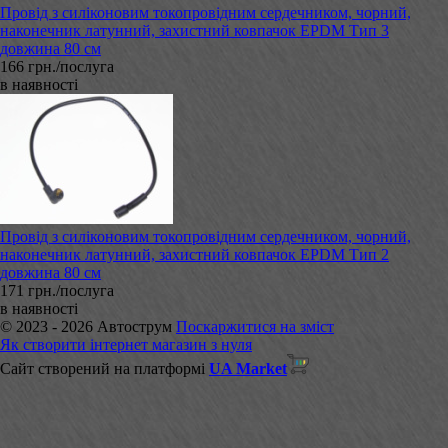
Провід з силіконовим токопровідним сердечником, чорний,
наконечник латунний, захистний ковпачок EPDM Тип 3
довжина 80 см
166 грн./послуга
в наявності
Провід з силіконовим токопровідним сердечником, чорний,
наконечник латунний, захистний ковпачок EPDM Тип 2
довжина 80 см
171 грн./послуга
в наявності
© 2023 - 2026 Автострум
Поскаржитися на зміст
Як створити інтернет магазин з нуля
Сайт створений на платформі
UA Market