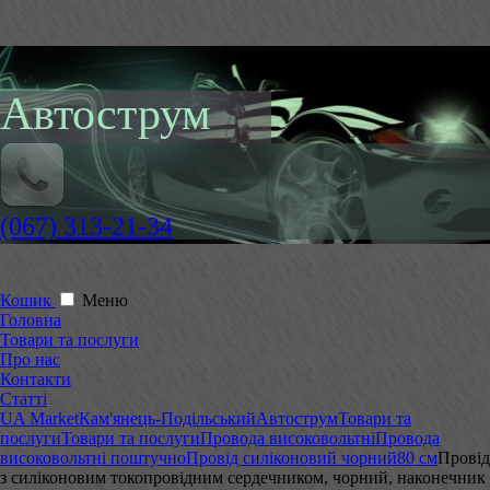
Автострум
(067) 313-21-34
Кошик
Меню
Головна
Товари та послуги
Про нас
Контакти
Статті
UA Market
Кам'янець-Подільський
Автострум
Товари та
послуги
Товари та послуги
Провода високовольтні
Провода
високовольтні поштучно
Провід силіконовий чорний
80 см
Провід
з силіконовим токопровідним сердечником, чорний, наконечник