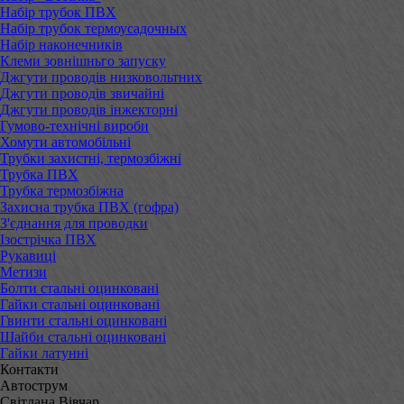
Набір трубок ПВХ
Набір трубок термоусадочных
Набір наконечників
Клеми зовнішньго запуску
Джгути проводів низковольтних
Джгути проводів звичайні
Джгути проводів інжекторні
Гумово-технічні вироби
Хомути автомобільні
Трубки захистні, термозбіжні
Трубка ПВХ
Трубка термозбіжна
Захисна трубка ПВХ (гофра)
З'єднання для проводки
Ізострічка ПВХ
Рукавиці
Метизи
Болти стальні оцинковані
Гайки стальні оцинковані
Гвинти стальні оцинковані
Шайби стальні оцинковані
Гайки латунні
Контакти
Автострум
Світлана Вівчар