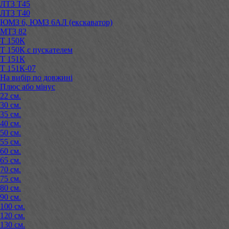
ЛТЗ Т45
ЛТЗ Т40
ЮМЗ 6, ЮМЗ 6АЛ (екскаватор)
МТЗ 82
Т 150К
Т 150К с пускателем
Т 151К
Т 151К-07
На вибір по довжині
Плюс або мінус
22 см.
30 см.
35 см.
40 см.
50 см.
55 см.
60 см.
65 см.
70 см.
75 см.
80 см.
90 см.
100 см.
120 см.
130 см.