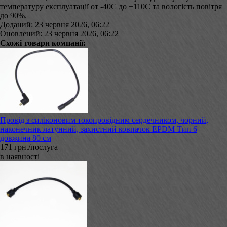
температуру експлуатації от -40С до +110С та вологість повітря
до 90%.
Доданий: 23 червня 2026, 06:22
Оновлений: 23 червня 2026, 06:22
Схожі товари компанії:
Провід з силіконовим токопровідним сердечником, чорний,
наконечник латунний, захистний ковпачок EPDM Тип 6
довжина 80 см
171 грн./послуга
в наявності