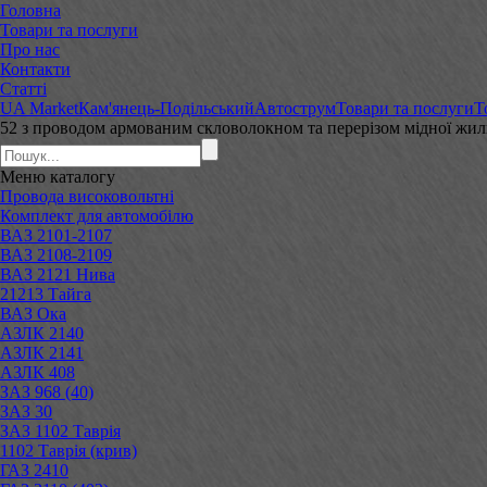
Головна
Товари та послуги
Про нас
Контакти
Статті
UA Market
Кам'янець-Подільський
Автострум
Товари та послуги
Т
52 з проводом армованим скловолокном та перерізом мідної жи
Меню
каталогу
Провода високовольтні
Комплект для автомобілю
ВАЗ 2101-2107
ВАЗ 2108-2109
ВАЗ 2121 Нива
21213 Тайга
ВАЗ Ока
АЗЛК 2140
АЗЛК 2141
АЗЛК 408
ЗАЗ 968 (40)
ЗАЗ 30
ЗАЗ 1102 Таврія
1102 Таврія (крив)
ГАЗ 2410