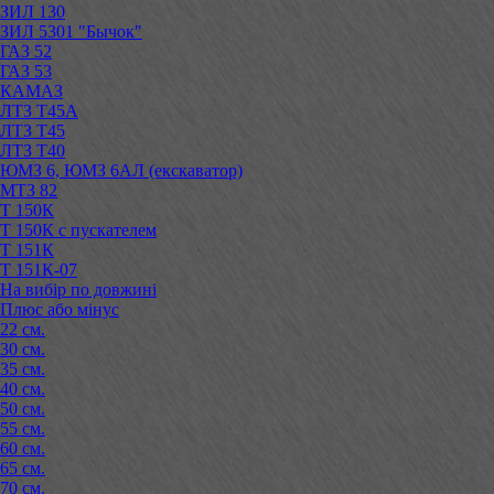
ЗИЛ 130
ЗИЛ 5301 "Бычок"
ГАЗ 52
ГАЗ 53
КАМАЗ
ЛТЗ Т45А
ЛТЗ Т45
ЛТЗ Т40
ЮМЗ 6, ЮМЗ 6АЛ (екскаватор)
МТЗ 82
Т 150К
Т 150К с пускателем
Т 151К
Т 151К-07
На вибір по довжині
Плюс або мінус
22 см.
30 см.
35 см.
40 см.
50 см.
55 см.
60 см.
65 см.
70 см.