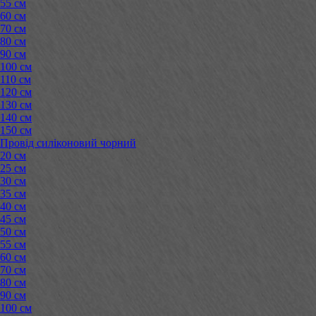
55 см
60 см
70 см
80 см
90 см
100 см
110 см
120 см
130 см
140 см
150 см
Провід силіконовий чорний
20 см
25 см
30 см
35 см
40 см
45 см
50 см
55 см
60 см
70 см
80 см
90 см
100 см