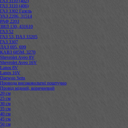
ГАЗ 3110 (402)
ГАЗ 3110 (406)
ГАЗ 3302 Газель
УАЗ 2206, 31514
РАФ 2203
ЗИЛ 130, 431610
ГАЗ 52
ГАЗ 53, ПАЗ 33205
ГАЗ 3307
ЛАЗ 695, 699
КАВЗ 685М, 3270
Shevrolet Aveo 8V
Shevrolet Aveo 16V
Lanos 8V
Lanos 16V
Daewoo Sens
Провода високовольтні поштучно
Провід мідний, коричневий
20 см
25 см
30 см
35 см
40 см
45 см
50 см