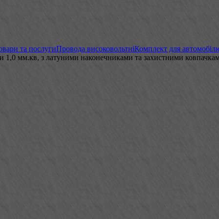
овари та послуги
Провода високовольтні
Комплект для автомобіл
ли 1,0 мм.кв, з латуними наконечниками та захистними ковпачк