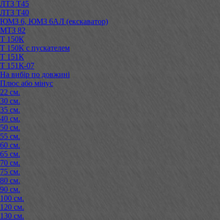
ЛТЗ Т45
ЛТЗ Т40
ЮМЗ 6, ЮМЗ 6АЛ (екскаватор)
МТЗ 82
Т 150К
Т 150К с пускателем
Т 151К
Т 151К-07
На вибір по довжині
Плюс або мінус
22 см.
30 см.
35 см.
40 см.
50 см.
55 см.
60 см.
65 см.
70 см.
75 см.
80 см.
90 см.
100 см.
120 см.
130 см.