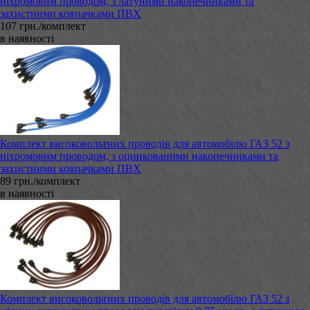
ніхромовим проводом, з латуними наконечниками та
захистними ковпачками ПВХ
107 грн./комплект
в наявності
Комплект високовольтних проводів для автомобілю ГАЗ 52 з
ніхромовим проводом, з оцинкованими наконечниками та
захистними ковпачками ПВХ
89 грн./комплект
в наявності
Комплект високовольтних проводів для автомобілю ГАЗ 52 з