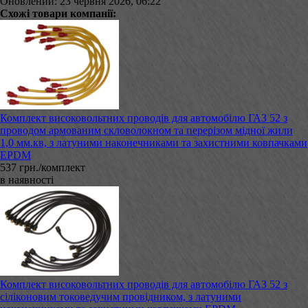
Оновлений: 23 червня 2026, 06:22
Схожі товари компанії:
Комплект високовольтних проводів для автомобілю ГАЗ 52 з
проводом армованим скловолокном та перерізом мідної жили
1,0 мм.кв, з латуними наконечниками та захистними ковпачками
EPDM
537 грн./комплект
в наявності
Комплект високовольтних проводів для автомобілю ГАЗ 52 з
сіліконовим токоведучим провідником, з латуними