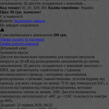
запалювання. Ці джгути складаються з: ковпачків...
Код товару:
01_01_020_001
Країна виробник:
Україна
Ціна:
98 грн.
/комплект
Є в наявності
Купити
Зворотний дзвінок
Не забудьте поділитися
Сума мінімального замовлення
200 грн.
Умови оплати та доставки
Графік роботи компанії
Детальний опис
Залишити відгук
Джгути високовольтні призначені для передачі імпульсів
напруги до 20 кВ від розподільника запалювання до свічок
запалювання. Ці джгути складаються з: ковпачків захисних з
ПВХ, що забезпечують герметичність з’єднання
високовольтного проводу з котушкою запалювання,
розподільника з свічками; наконечниками, зусилля відриву від
проводу для яких складає не менше 70 Н при температурі 83С, а
зусилля від’єднання від гнізда розподільника, котушки
запалювання, свічок не менше, 20Н. Джгути витримують
температуру експлуатації от -40С до +110С та вологість повітря
до 90%.
Доданий: 23 червня 2026, 06:22