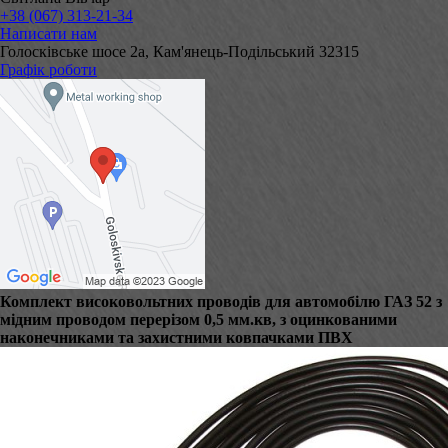
+38 (067) 313-21-34
Написати нам
Голосківське шосе 2а, Кам'янець-Подільський 32315
Графік роботи
Комплект високовольтних проводів для автомобілю ГАЗ 52 з
мідним проводом перерізом 0,5 мм.кв, з оцинкованими
наконечниками та захистними ковпачками ПВХ