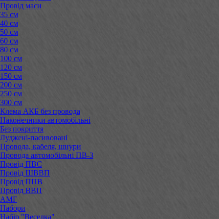
Провід маси
35 см
40 см
50 см
60 см
80 см
100 см
120 см
150 см
200 см
250 см
300 см
Клема АКБ без провода
Наконечники автомобільні
Без покриття
Луджені-пасивовані
Провода, кабеля, шнури
Провода автомобільні ПВ-3
Провід ПВС
Провід ШВВП
Провід ППВ
Провід ВВП
АМГ
Набори
Набір "Веселка"