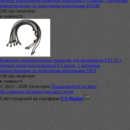
мідним коричневим проводом перерізом 0,75 мм.кв, з латуними
наконечниками та захистними ковпачками EPDM
266 грн./комплект
в наявності
Комплект високовольтних проводів для автомобілю ГАЗ 52 з
мідним проводом перерізом 0,5 мм.кв, з латуними
наконечниками та захистними ковпачками ПВХ
118 грн./комплект
в наявності
© 2023 - 2026 Автострум
Поскаржитися на зміст
Як створити інтернет магазин з нуля
Сайт створений на платформі
UA Market