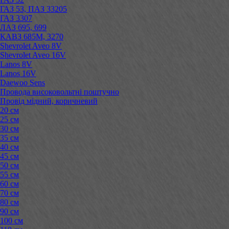
ГАЗ 53, ПАЗ 33205
ГАЗ 3307
ЛАЗ 695, 699
КАВЗ 685М, 3270
Shevrolet Aveo 8V
Shevrolet Aveo 16V
Lanos 8V
Lanos 16V
Daewoo Sens
Провода високовольтні поштучно
Провід мідний, коричневий
20 см
25 см
30 см
35 см
40 см
45 см
50 см
55 см
60 см
70 см
80 см
90 см
100 см