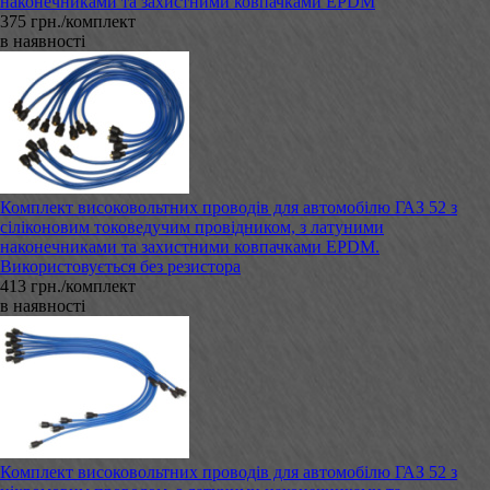
наконечниками та захистними ковпачками EPDM
375 грн./комплект
в наявності
Комплект високовольтних проводів для автомобілю ГАЗ 52 з
сіліконовим токоведучим провідником, з латуними
наконечниками та захистними ковпачками EPDM.
Використовується без резистора
413 грн./комплект
в наявності
Комплект високовольтних проводів для автомобілю ГАЗ 52 з