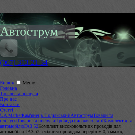
Автострум
(067) 313-21-34
Кошик
Меню
Головна
Товари та послуги
Про нас
Контакти
Статті
UA Market
Кам'янець-Подільський
Автострум
Товари та
послуги
Товари та послуги
Провода високовольтні
Комплект для
автомобілю
ГАЗ 52
Комплект високовольтних проводів для
автомобілю ГАЗ 52 з мідним проводом перерізом 0,5 мм.кв, з