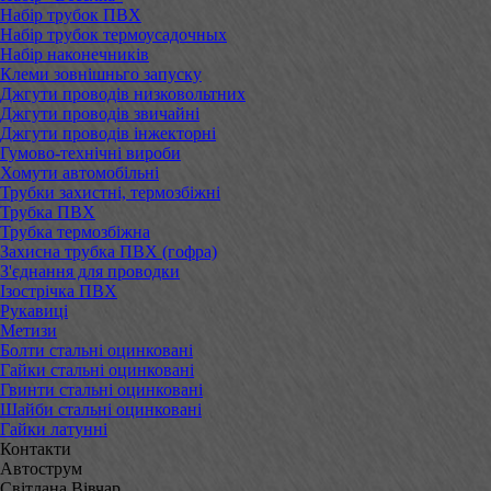
Набір трубок ПВХ
Набір трубок термоусадочных
Набір наконечників
Клеми зовнішньго запуску
Джгути проводів низковольтних
Джгути проводів звичайні
Джгути проводів інжекторні
Гумово-технічні вироби
Хомути автомобільні
Трубки захистні, термозбіжні
Трубка ПВХ
Трубка термозбіжна
Захисна трубка ПВХ (гофра)
З'єднання для проводки
Ізострічка ПВХ
Рукавиці
Метизи
Болти стальні оцинковані
Гайки стальні оцинковані
Гвинти стальні оцинковані
Шайби стальні оцинковані
Гайки латунні
Контакти
Автострум
Світлана Вівчар