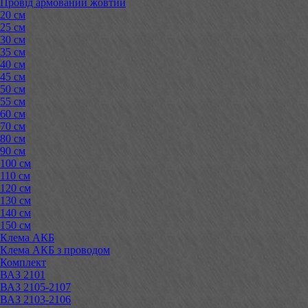
Провід армований жовтий
20 см
25 см
30 см
35 см
40 см
45 см
50 см
55 см
60 см
70 см
80 см
90 см
100 см
110 см
120 см
130 см
140 см
150 см
Клема АКБ
Клема АКБ з проводом
Комплект
ВАЗ 2101
ВАЗ 2105-2107
ВАЗ 2103-2106