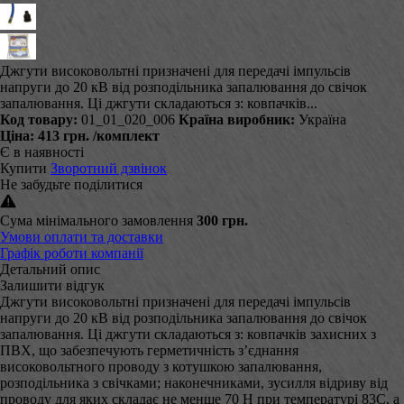
Джгути високовольтні призначені для передачі імпульсів
напруги до 20 кВ від розподільника запалювання до свічок
запалювання. Ці джгути складаються з: ковпачків...
Код товару:
01_01_020_006
Країна виробник:
Україна
Ціна:
413 грн.
/комплект
Є в наявності
Купити
Зворотний дзвінок
Не забудьте поділитися
Сума мінімального замовлення
300 грн.
Умови оплати та доставки
Графік роботи компанії
Детальний опис
Залишити відгук
Джгути високовольтні призначені для передачі імпульсів
напруги до 20 кВ від розподільника запалювання до свічок
запалювання. Ці джгути складаються з: ковпачків захисних з
ПВХ, що забезпечують герметичність з’єднання
високовольтного проводу з котушкою запалювання,
розподільника з свічками; наконечниками, зусилля відриву від
проводу для яких складає не менше 70 Н при температурі 83С, а