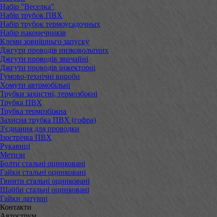
Набір "Веселка"
Набір трубок ПВХ
Набір трубок термоусадочных
Набір наконечників
Клеми зовнішньго запуску
Джгути проводів низковольтних
Джгути проводів звичайні
Джгути проводів інжекторні
Гумово-технічні вироби
Хомути автомобільні
Трубки захистні, термозбіжні
Трубка ПВХ
Трубка термозбіжна
Захисна трубка ПВХ (гофра)
З'єднання для проводки
Ізострічка ПВХ
Рукавиці
Метизи
Болти стальні оцинковані
Гайки стальні оцинковані
Гвинти стальні оцинковані
Шайби стальні оцинковані
Гайки латунні
Контакти
Автострум