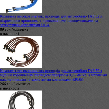
Комплект високовольтних проводів для автомобілю ГАЗ 52 з
ніхромовим проводом, з оцинкованими наконечниками та
захистними ковпачками ПВХ
89 грн./комплект
в наявності
Комплект високовольтних проводів для автомобілю ГАЗ 52 з
мідним коричневим проводом перерізом 0,75 мм.кв, з латуними
наконечниками та захистними ковпачками EPDM
266 грн./комплект
в наявності