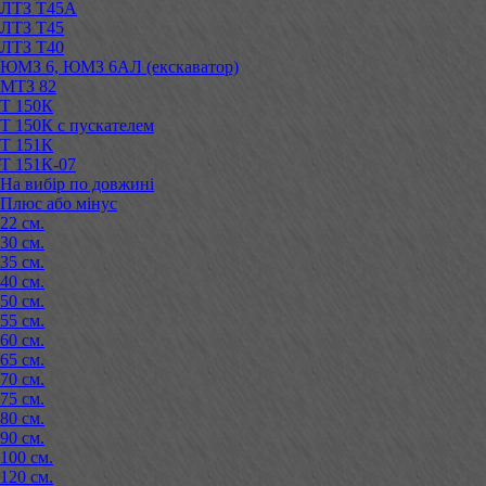
ЛТЗ Т45А
ЛТЗ Т45
ЛТЗ Т40
ЮМЗ 6, ЮМЗ 6АЛ (екскаватор)
МТЗ 82
Т 150К
Т 150К с пускателем
Т 151К
Т 151К-07
На вибір по довжині
Плюс або мінус
22 см.
30 см.
35 см.
40 см.
50 см.
55 см.
60 см.
65 см.
70 см.
75 см.
80 см.
90 см.
100 см.
120 см.