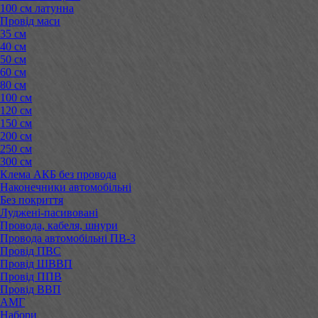
100 см латунна
Провід маси
35 см
40 см
50 см
60 см
80 см
100 см
120 см
150 см
200 см
250 см
300 см
Клема АКБ без провода
Наконечники автомобільні
Без покриття
Луджені-пасивовані
Провода, кабеля, шнури
Провода автомобільні ПВ-3
Провід ПВС
Провід ШВВП
Провід ППВ
Провід ВВП
АМГ
Набори