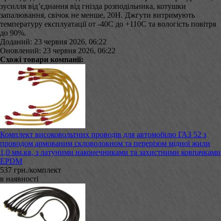
зусилля від’єднання від гнізда розподільника, котушки
запалювання, свічок не менше, 20Н. Джгути витримують
температуру експлуатації от -40С до +110С та вологість повітря
до 90%.
Доданий: 23 червня 2026, 06:22
Оновлений: 23 червня 2026, 06:22
Схожі товари компанії:
Комплект високовольтних проводів для автомобілю ГАЗ 52 з
проводом армованим скловолокном та перерізом мідної жили
1,0 мм.кв, з латуними наконечниками та захистними ковпачками
EPDM
537 грн./комплект
в наявності