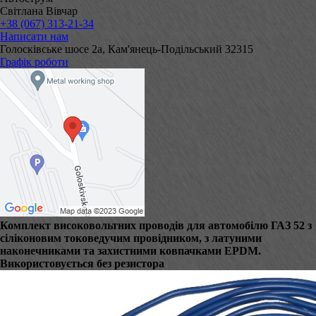
Світлана Вівчар
+38 (067) 313-21-34
Написати нам
Голосківське шосе 2а, Кам'янець-Подільський 32315
Графік роботи
Комплект високовольтних проводів для автомобілю ГАЗ 52 з
сіліконовим токоведучим провідником, з латуними
наконечниками та захистними ковпачками EPDM.
Використовується без резистора