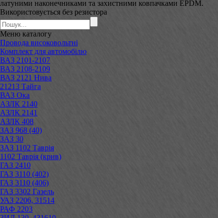
латуними наконечниками та захистними ковпачками EPDM.
Використовується без резистора
Меню
каталогу
Провода високовольтні
Комплект для автомобілю
ВАЗ 2101-2107
ВАЗ 2108-2109
ВАЗ 2121 Нива
21213 Тайга
ВАЗ Ока
АЗЛК 2140
АЗЛК 2141
АЗЛК 408
ЗАЗ 968 (40)
ЗАЗ 30
ЗАЗ 1102 Таврія
1102 Таврія (крив)
ГАЗ 2410
ГАЗ 3110 (402)
ГАЗ 3110 (406)
ГАЗ 3302 Газель
УАЗ 2206, 31514
РАФ 2203
ЗИЛ 130, 431610