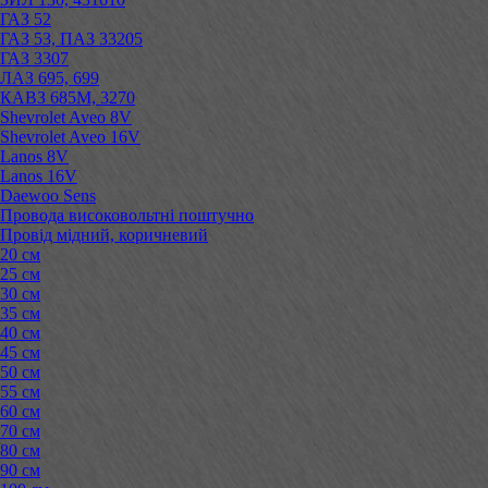
ГАЗ 52
ГАЗ 53, ПАЗ 33205
ГАЗ 3307
ЛАЗ 695, 699
КАВЗ 685М, 3270
Shevrolet Aveo 8V
Shevrolet Aveo 16V
Lanos 8V
Lanos 16V
Daewoo Sens
Провода високовольтні поштучно
Провід мідний, коричневий
20 см
25 см
30 см
35 см
40 см
45 см
50 см
55 см
60 см
70 см
80 см
90 см