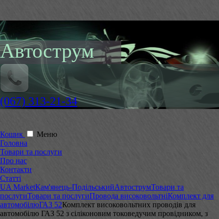
Автострум
(067) 313-21-34
Кошик
Меню
Головна
Товари та послуги
Про нас
Контакти
Статті
UA Market
Кам'янець-Подільський
Автострум
Товари та
послуги
Товари та послуги
Провода високовольтні
Комплект для
автомобілю
ГАЗ 52
Комплект високовольтних проводів для
автомобілю ГАЗ 52 з сіліконовим токоведучим провідником, з