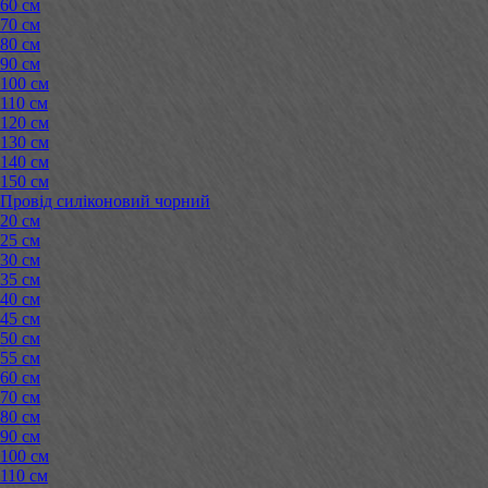
60 см
70 см
80 см
90 см
100 см
110 см
120 см
130 см
140 см
150 см
Провід силіконовий чорний
20 см
25 см
30 см
35 см
40 см
45 см
50 см
55 см
60 см
70 см
80 см
90 см
100 см
110 см