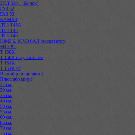
ЗИЛ 5301 "Бычок"
ГАЗ 52
ГАЗ 53
КАМАЗ
ЛТЗ Т45А
ЛТЗ Т45
ЛТЗ Т40
ЮМЗ 6, ЮМЗ 6АЛ (екскаватор)
МТЗ 82
Т 150К
Т 150К с пускателем
Т 151К
Т 151К-07
На вибір по довжині
Плюс або мінус
22 см.
30 см.
35 см.
40 см.
50 см.
55 см.
60 см.
65 см.
70 см.
75 см.