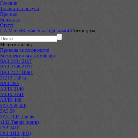
Головна
Товари та послуги
Про нас
Контакти
Статті
UA Market
Кам'янець-Подільський
Автострум
Меню
каталогу
Провода високовольтні
Комплект для автомобілю
ВАЗ 2101-2107
ВАЗ 2108-2109
ВАЗ 2121 Нива
21213 Тайга
ВАЗ Ока
АЗЛК 2140
АЗЛК 2141
АЗЛК 408
ЗАЗ 968 (40)
ЗАЗ 30
ЗАЗ 1102 Таврія
1102 Таврія (крив)
ГАЗ 2410
ГАЗ 3110 (402)