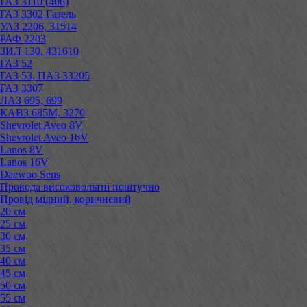
ГАЗ 3110 (406)
ГАЗ 3302 Газель
УАЗ 2206, 31514
РАФ 2203
ЗИЛ 130, 431610
ГАЗ 52
ГАЗ 53, ПАЗ 33205
ГАЗ 3307
ЛАЗ 695, 699
КАВЗ 685М, 3270
Shevrolet Aveo 8V
Shevrolet Aveo 16V
Lanos 8V
Lanos 16V
Daewoo Sens
Провода високовольтні поштучно
Провід мідний, коричневий
20 см
25 см
30 см
35 см
40 см
45 см
50 см
55 см