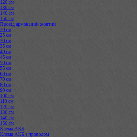
120 см
130 см
140 см
150 см
Провід армований жовтий
20 см
25 см
30 см
35 см
40 см
45 см
50 см
55 см
60 см
70 см
80 см
90 см
100 см
110 см
120 см
130 см
140 см
150 см
Клема АКБ
Клема АКБ з проводом